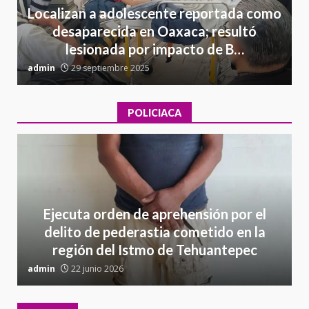
Localizan a adolescente reportada como
desaparecida en Oaxaca; resultó
lesionada por impacto de B…
admin
29 septiembre 2025
a
POLICIACA
Ejecuta orden de aprehensión por el
delito de pederastia cometido en la
región del Istmo de Tehuantepec
admin
22 junio 2026
a