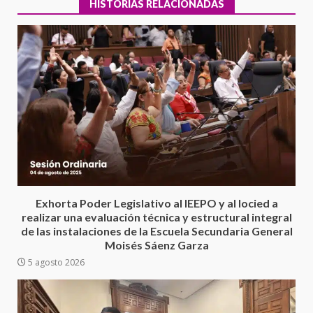
HISTORIAS RELACIONADAS
Encuentro de Ariadna Montiel
con el Gobernador Salomón Jara
Cruz reafirma la consolidación
Exhorta Poder Legislativo al IEEPO y al Iocied a
de la transformación en
3
realizar una evaluación técnica y estructural integral
territorio oaxaqueño
de las instalaciones de la Escuela Secundaria General
30 julio 2026
Moisés Sáenz Garza
Secretaría de Gobierno refuerza
5 agosto 2026
presencia institucional en San
Juan Mazatlán
4
20 julio 2026