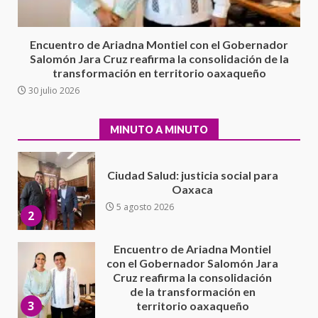
evaluación técnica y estructural
integral de las instalaciones de la
1
Escuela Secundaria General
Encuentro de Ariadna Montiel con el Gobernador
Moisés Sáenz Garza
Salomón Jara Cruz reafirma la consolidación de la
5 agosto 2026
transformación en territorio oaxaqueño
Ciudad Salud: justicia social para
30 julio 2026
Oaxaca
5 agosto 2026
2
MINUTO A MINUTO
Encuentro de Ariadna Montiel
con el Gobernador Salomón Jara
Cruz reafirma la consolidación
de la transformación en
3
territorio oaxaqueño
30 julio 2026
Secretaría de Gobierno refuerza
presencia institucional en San
Juan Mazatlán
4
20 julio 2026