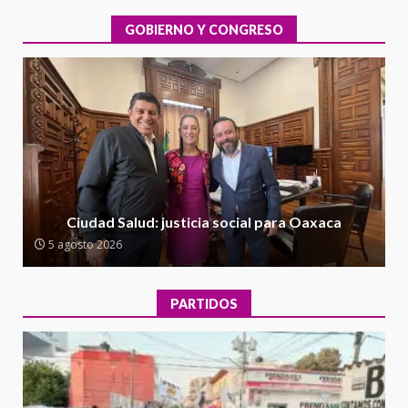
evaluación técnica y estructural
integral de las instalaciones de la
GOBIERNO Y CONGRESO
1
Escuela Secundaria General
Moisés Sáenz Garza
5 agosto 2026
Ciudad Salud: justicia social para
Oaxaca
5 agosto 2026
2
Encuentro de Ariadna Montiel
con el Gobernador Salomón Jara
Ciudad Salud: justicia social para Oaxaca
Cruz reafirma la consolidación
5 agosto 2026
de la transformación en
3
territorio oaxaqueño
30 julio 2026
PARTIDOS
Secretaría de Gobierno refuerza
presencia institucional en San
Juan Mazatlán
4
20 julio 2026