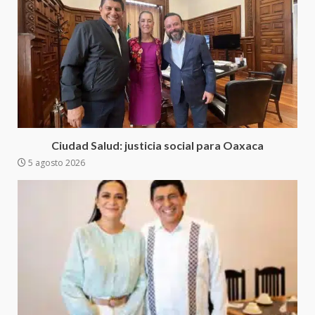
Sanciona Municipio de Oaxaca
de Juárez caso de maltrato
animal tras denuncia ciudadana
5
16 julio 2026
Detienen a Ernesto Ruffo en Baja
California; FGR lo investiga por
presuntos delitos de
Ciudad Salud: justicia social para Oaxaca
delincuencia organizada y
5 agosto 2026
6
contrabando
16 julio 2026
Sin paso carretera Oaxaca-
Cuacnopalan
26 junio 2026
7
Exhorta Poder Legislativo al
IEEPO y al Iocied a realizar una