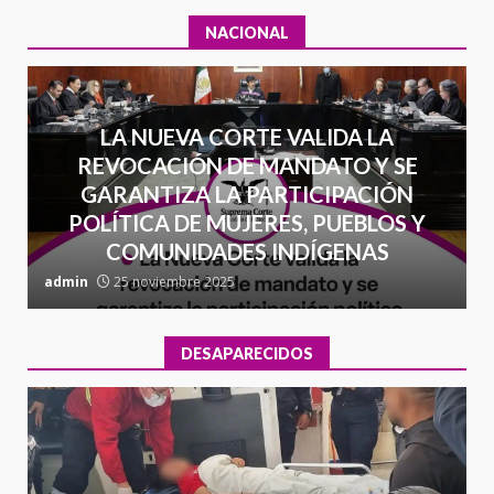
NACIONAL
LA NUEVA CORTE VALIDA LA
REVOCACIÓN DE MANDATO Y SE
GARANTIZA LA PARTICIPACIÓN
POLÍTICA DE MUJERES, PUEBLOS Y
COMUNIDADES INDÍGENAS
admin
25 noviembre 2025
a
DESAPARECIDOS