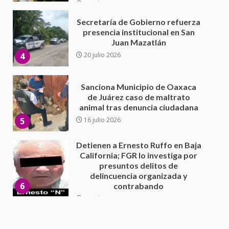
Sanciona Municipio de Oaxaca
de Juárez caso de maltrato
animal tras denuncia ciudadana
5
16 julio 2026
Detienen a Ernesto Ruffo en Baja
California; FGR lo investiga por
presuntos delitos de
delincuencia organizada y
6
contrabando
16 julio 2026
Sin paso carretera Oaxaca-
Cuacnopalan
26 junio 2026
7
Exhorta Poder Legislativo al
IEEPO y al Iocied a realizar una