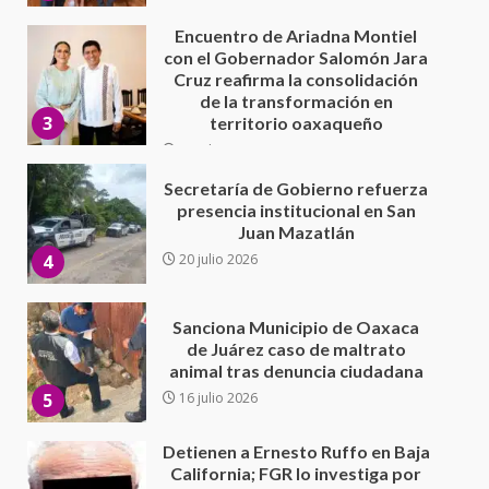
30 julio 2026
Secretaría de Gobierno refuerza
presencia institucional en San
Juan Mazatlán
4
20 julio 2026
Sanciona Municipio de Oaxaca
de Juárez caso de maltrato
animal tras denuncia ciudadana
5
16 julio 2026
Detienen a Ernesto Ruffo en Baja
California; FGR lo investiga por
presuntos delitos de
delincuencia organizada y
6
contrabando
16 julio 2026
Sin paso carretera Oaxaca-