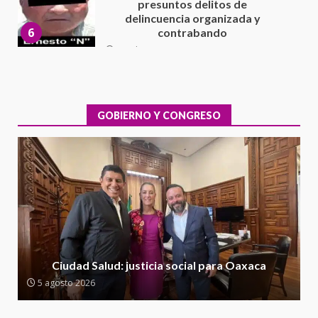
Cuacnopalan
26 junio 2026
7
Exhorta Poder Legislativo al
IEEPO y al Iocied a realizar una
evaluación técnica y estructural
integral de las instalaciones de la
GOBIERNO Y CONGRESO
1
Escuela Secundaria General
Moisés Sáenz Garza
5 agosto 2026
Ciudad Salud: justicia social para
Oaxaca
5 agosto 2026
2
Encuentro de Ariadna Montiel
con el Gobernador Salomón Jara
Ciudad Salud: justicia social para Oaxaca
Cruz reafirma la consolidación
5 agosto 2026
de la transformación en
3
territorio oaxaqueño