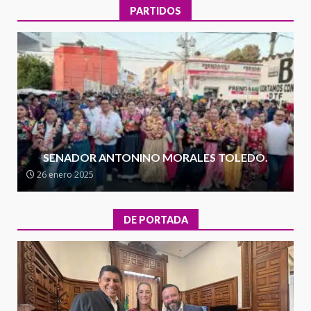
30 julio 2026
PARTIDOS
Secretaría de Gobierno refuerza
presencia institucional en San
Juan Mazatlán
4
20 julio 2026
Sanciona Municipio de Oaxaca
de Juárez caso de maltrato
animal tras denuncia ciudadana
SENADOR ANTONINO MORALES TOLEDO.
5
16 julio 2026
26 enero 2025
Detienen a Ernesto Ruffo en Baja
California; FGR lo investiga por
DE PORTADA
presuntos delitos de
delincuencia organizada y
6
contrabando
16 julio 2026
l
Sin paso carretera Oaxaca-
a