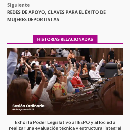
Siguiente
REDES DE APOYO, CLAVES PARA EL ÉXITO DE
MUJERES DEPORTISTAS
HISTORIAS RELACIONADAS
Encuentro de Ariadna Montiel
con el Gobernador Salomón Jara
Cruz reafirma la consolidación
Exhorta Poder Legislativo al IEEPO y al Iocied a
de la transformación en
3
realizar una evaluación técnica y estructural integral
territorio oaxaqueño