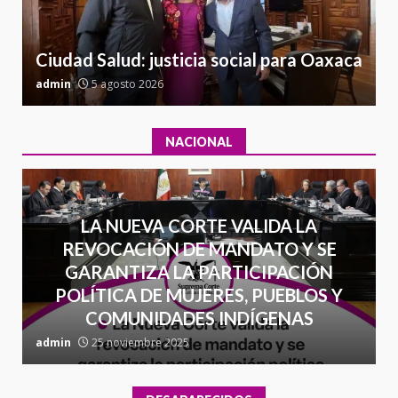
Cuacnopalan
26 junio 2026
7
Ciudad Salud: justicia social para Oaxaca
admin
5 agosto 2026
a
NACIONAL
LA NUEVA CORTE VALIDA LA
REVOCACIÓN DE MANDATO Y SE
GARANTIZA LA PARTICIPACIÓN
POLÍTICA DE MUJERES, PUEBLOS Y
COMUNIDADES INDÍGENAS
admin
25 noviembre 2025
a