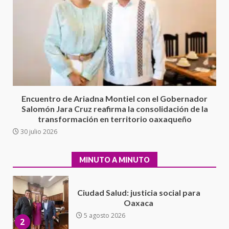
Cuacnopalan
26 junio 2026
7
Exhorta Poder Legislativo al
IEEPO y al Iocied a realizar una
evaluación técnica y estructural
integral de las instalaciones de la
1
Escuela Secundaria General
Encuentro de Ariadna Montiel con el Gobernador
Moisés Sáenz Garza
Salomón Jara Cruz reafirma la consolidación de la
5 agosto 2026
transformación en territorio oaxaqueño
Ciudad Salud: justicia social para
30 julio 2026
Oaxaca
5 agosto 2026
2
MINUTO A MINUTO
Encuentro de Ariadna Montiel
con el Gobernador Salomón Jara
Cruz reafirma la consolidación
de la transformación en
3
territorio oaxaqueño