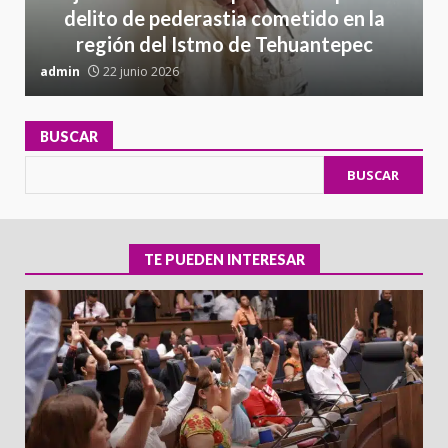
delito de pederastia cometido en la
región del Istmo de Tehuantepec
admin
22 junio 2026
a
BUSCAR
BUSCAR
TE PUEDEN INTERESAR