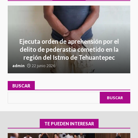
Ejecuta orden de aprehensión por el
delito de pederastia cometido en la
región del Istmo de Tehuantepec
admin
22 junio 2026
a
BUSCAR
BUSCAR
TE PUEDEN INTERESAR