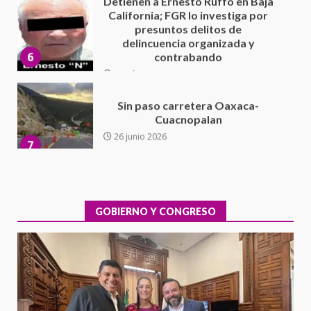
California; FGR lo investiga por
presuntos delitos de
delincuencia organizada y
6
contrabando
16 julio 2026
Sin paso carretera Oaxaca-
Cuacnopalan
26 junio 2026
7
Exhorta Poder Legislativo al
IEEPO y al Iocied a realizar una
evaluación técnica y estructural
integral de las instalaciones de la
GOBIERNO Y CONGRESO
1
Escuela Secundaria General
Moisés Sáenz Garza
5 agosto 2026
Ciudad Salud: justicia social para
Oaxaca
5 agosto 2026
2