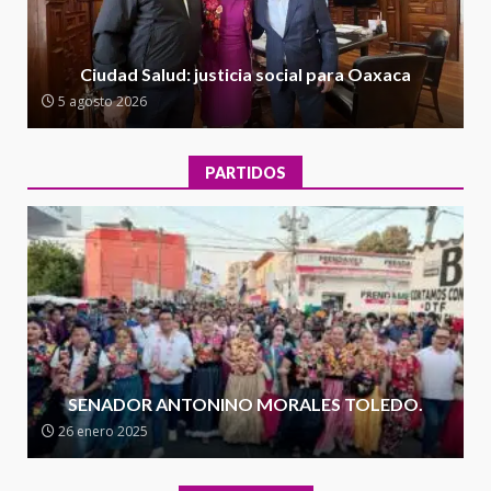
Encuentro de Ariadna Montiel
con el Gobernador Salomón Jara
Ciudad Salud: justicia social para Oaxaca
Cruz reafirma la consolidación
5 agosto 2026
de la transformación en
3
territorio oaxaqueño
30 julio 2026
PARTIDOS
Secretaría de Gobierno refuerza
presencia institucional en San
Juan Mazatlán
4
20 julio 2026
Sanciona Municipio de Oaxaca
de Juárez caso de maltrato
animal tras denuncia ciudadana
SENADOR ANTONINO MORALES TOLEDO.
5
16 julio 2026
26 enero 2025
Detienen a Ernesto Ruffo en Baja
California; FGR lo investiga por