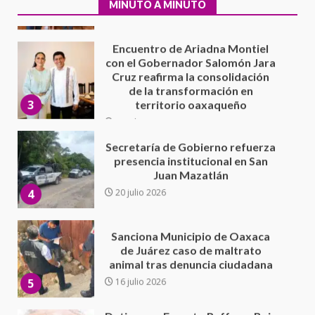
2
MINUTO A MINUTO
Encuentro de Ariadna Montiel
con el Gobernador Salomón Jara
Cruz reafirma la consolidación
de la transformación en
3
territorio oaxaqueño
30 julio 2026
Secretaría de Gobierno refuerza
presencia institucional en San
Juan Mazatlán
4
20 julio 2026
Sanciona Municipio de Oaxaca
de Juárez caso de maltrato
animal tras denuncia ciudadana
5
16 julio 2026
Detienen a Ernesto Ruffo en Baja