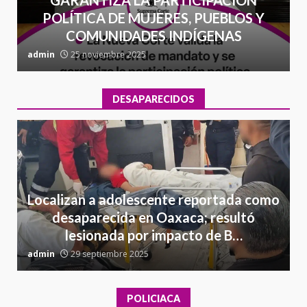
GARANTIZA LA PARTICIPACIÓN
POLÍTICA DE MUJERES, PUEBLOS Y
COMUNIDADES INDÍGENAS
admin
25 noviembre 2025
a
DESAPARECIDOS
Localizan a adolescente reportada como
desaparecida en Oaxaca; resultó
lesionada por impacto de B…
admin
29 septiembre 2025
a
POLICIACA