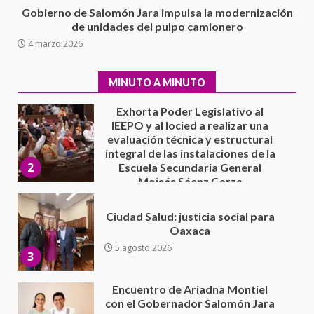
Gobierno de Salomón Jara impulsa la modernización
Exhorta Poder Legislativo al
de unidades del pulpo camionero
IEEPO y al Iocied a realizar una
4 marzo 2026
evaluación técnica y estructural
integral de las instalaciones de la
2
Escuela Secundaria General
MINUTO A MINUTO
Moisés Sáenz Garza
5 agosto 2026
Ciudad Salud: justicia social para
Oaxaca
5 agosto 2026
3
Encuentro de Ariadna Montiel
con el Gobernador Salomón Jara
Cruz reafirma la consolidación
de la transformación en
4
territorio oaxaqueño
30 julio 2026
Secretaría de Gobierno refuerza
presencia institucional en San