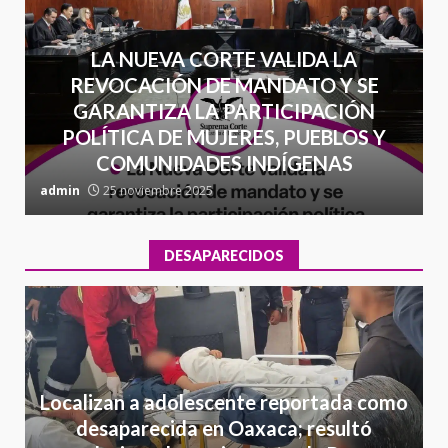
LA NUEVA CORTE VALIDA LA
REVOCACIÓN DE MANDATO Y SE
GARANTIZA LA PARTICIPACIÓN
POLÍTICA DE MUJERES, PUEBLOS Y
COMUNIDADES INDÍGENAS
admin
25 noviembre 2025
a
DESAPARECIDOS
Localizan a adolescente reportada como
desaparecida en Oaxaca; resultó