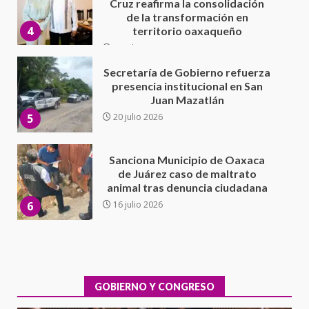
Juan Mazatlán
5
20 julio 2026
Sanciona Municipio de Oaxaca
de Juárez caso de maltrato
animal tras denuncia ciudadana
6
16 julio 2026
Detienen a Ernesto Ruffo en Baja
California; FGR lo investiga por
presuntos delitos de
delincuencia organizada y
7
contrabando
16 julio 2026
Avanza con orden y tranquilidad
el proceso electoral
extraordinario de Santiago
Xanica: Jesús Romero
GOBIERNO Y CONGRESO
1
7 agosto 2026