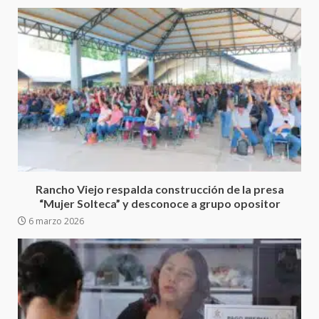
Ciudad Salud: justicia social para
Oaxaca
5 agosto 2026
3
Rancho Viejo respalda construcción de la presa
“Mujer Solteca” y desconoce a grupo opositor
Encuentro de Ariadna Montiel
6 marzo 2026
con el Gobernador Salomón Jara
Cruz reafirma la consolidación
de la transformación en
4
territorio oaxaqueño
30 julio 2026
Secretaría de Gobierno refuerza