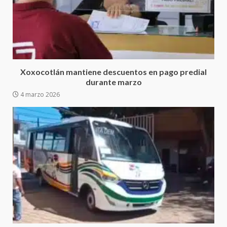
presencia institucional en San
Juan Mazatlán
5
20 julio 2026
Sanciona Municipio de Oaxaca
de Juárez caso de maltrato
Xoxocotlán mantiene descuentos en pago predial
animal tras denuncia ciudadana
durante marzo
6
16 julio 2026
4 marzo 2026
Detienen a Ernesto Ruffo en Baja
California; FGR lo investiga por
presuntos delitos de
delincuencia organizada y
7
contrabando
16 julio 2026
Avanza con orden y tranquilidad
el proceso electoral
extraordinario de Santiago
Xanica: Jesús Romero
1
7 agosto 2026