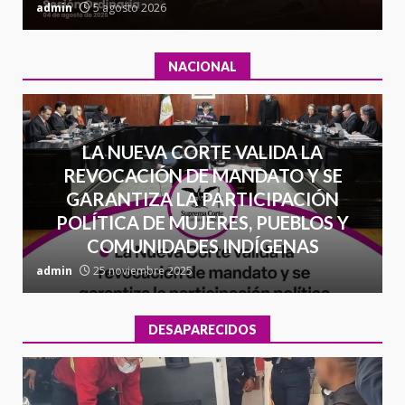
admin
5 agosto 2026
a
NACIONAL
LA NUEVA CORTE VALIDA LA
REVOCACIÓN DE MANDATO Y SE
GARANTIZA LA PARTICIPACIÓN
POLÍTICA DE MUJERES, PUEBLOS Y
COMUNIDADES INDÍGENAS
admin
25 noviembre 2025
a
DESAPARECIDOS