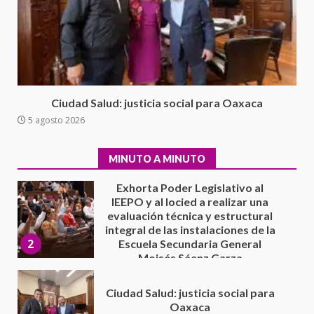
Avanza con orden y tranquilidad
el proceso electoral
extraordinario de Santiago
Xanica: Jesús Romero
1
7 agosto 2026
Exhorta Poder Legislativo al
Ciudad Salud: justicia social para Oaxaca
IEEPO y al Iocied a realizar una
5 agosto 2026
evaluación técnica y estructural
integral de las instalaciones de la
2
Escuela Secundaria General
MINUTO A MINUTO
Moisés Sáenz Garza
5 agosto 2026
Ciudad Salud: justicia social para
Oaxaca
5 agosto 2026
3
Encuentro de Ariadna Montiel
con el Gobernador Salomón Jara
Cruz reafirma la consolidación