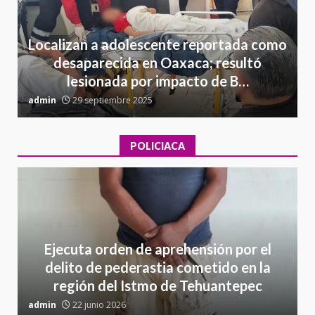
Localizan a adolescente reportada como
desaparecida en Oaxaca; resultó
lesionada por impacto de B…
admin
29 septiembre 2025
a
POLICIACA
Ejecuta orden de aprehensión por el
delito de pederastia cometido en la
región del Istmo de Tehuantepec
admin
22 junio 2026
a