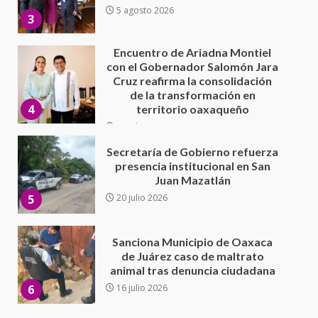
de la transformación en
4
territorio oaxaqueño
30 julio 2026
Secretaría de Gobierno refuerza
presencia institucional en San
Juan Mazatlán
5
20 julio 2026
Sanciona Municipio de Oaxaca
de Juárez caso de maltrato
animal tras denuncia ciudadana
6
16 julio 2026
Detienen a Ernesto Ruffo en Baja
California; FGR lo investiga por
presuntos delitos de
delincuencia organizada y
7
contrabando
16 julio 2026