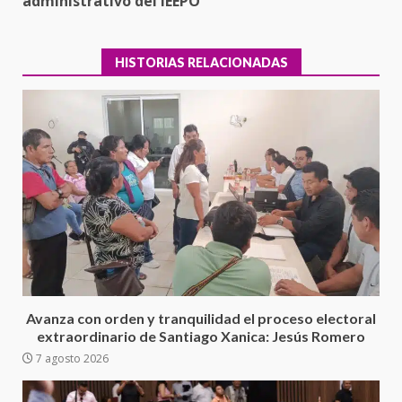
administrativo del IEEPO
HISTORIAS RELACIONADAS
Ciudad Salud: justicia social para
Oaxaca
5 agosto 2026
3
Avanza con orden y tranquilidad el proceso electoral
extraordinario de Santiago Xanica: Jesús Romero
7 agosto 2026
Encuentro de Ariadna Montiel
con el Gobernador Salomón Jara
Cruz reafirma la consolidación