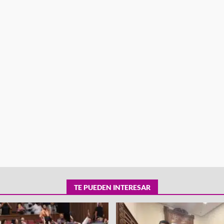
tra robo con
mpleada en la
Secretaría de Gobierno refuerza
 Mercado de
presencia institucional en San Jua
Mazatlán
admin
20 julio 2026
TE PUEDEN INTERESAR