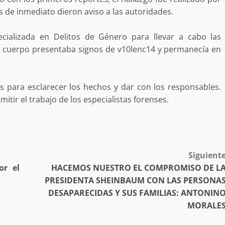
a “Juana
Avanza con orden y tranquilidad el proceso
 de inmediato dieron aviso a las autoridades.
oaxaqueñas
electoral extraordinario de Santiago Xanica:
Jesús Romero
ecializada en Delitos de Género para llevar a cabo las
7 agosto 2026
el cuerpo presentaba signos de v10lenc14 y permanecía en
es para esclarecer los hechos y dar con los responsables.
itir el trabajo de los especialistas forenses.
ular a la
Siguient
San Pedro
¡Histórico! Bukele elimina el presupuesto a
or el
HACEMOS NUESTRO EL COMPROMISO DE L
los partidos políticos.
PRESIDENTA SHEINBAUM CON LAS PERSONA
30 enero 2025
DESAPARECIDAS Y SUS FAMILIAS: ANTONIN
MORALE