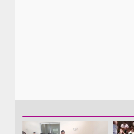
Policía Municipal frus
violencia y auxilia a e
zona de Módulos del
Abasto
admin
27 enero 2026