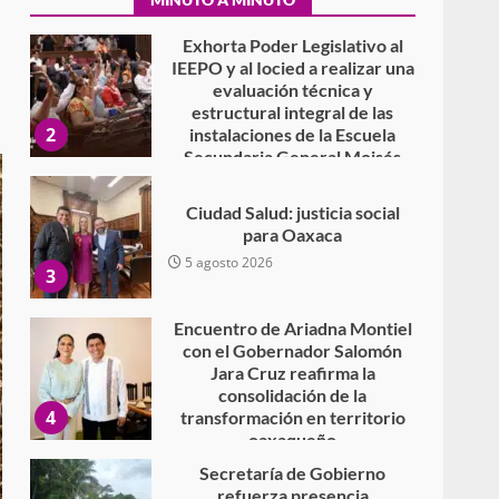
evaluación técnica y
estructural integral de las
2
instalaciones de la Escuela
Secundaria General Moisés
Sáenz Garza
5 agosto 2026
Ciudad Salud: justicia social
para Oaxaca
5 agosto 2026
3
Encuentro de Ariadna Montiel
con el Gobernador Salomón
Jara Cruz reafirma la
consolidación de la
4
transformación en territorio
oaxaqueño
30 julio 2026
Secretaría de Gobierno
refuerza presencia
institucional en San Juan
Mazatlán
5
20 julio 2026