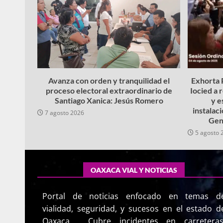
Avanza con orden y tranquilidad el
Exhorta P
proceso electoral extraordinario de
Iocied a 
Santiago Xanica: Jesús Romero
y e
instalac
7 agosto 2026
Gen
5 agosto 
OAXACA VIAL Y NOTICIAS
Portal de noticias enfocado en temas d
vialidad, seguridad, y sucesos en el estado d
Oaxaca. Cubre incidentes en carreteras