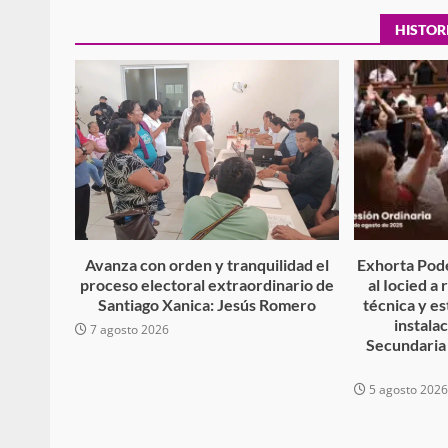
HISTOR
Secretaría de Gobier
presencia instituciona
Mazatlán
admin
20 julio 2026
Avanza con orden y tranquilidad el
Exhorta Pode
proceso electoral extraordinario de
al Iocied a
Santiago Xanica: Jesús Romero
técnica y es
instala
7 agosto 2026
Secundaria
5 agosto 202
Despliega Gabinete d
operativos aéreos en l
para reforzar la vi