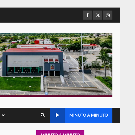
Sanciona Municipio de Oaxaca
Facebook
Twitter
Instagram
de Juárez caso de maltrato
animal tras denuncia ciudadana
6
16 julio 2026
Detienen a Ernesto Ruffo en
Baja California; FGR lo investiga
por presuntos delitos de
delincuencia organizada y
7
contrabando
16 julio 2026
Avanza con orden y
tranquilidad el proceso
electoral extraordinario de
Santiago Xanica: Jesús Romero
1
7 agosto 2026
MINUTO A MINUTO
Exhorta Poder Legislativo al
IEEPO y al Iocied a realizar una
MINUTO A MINUTO