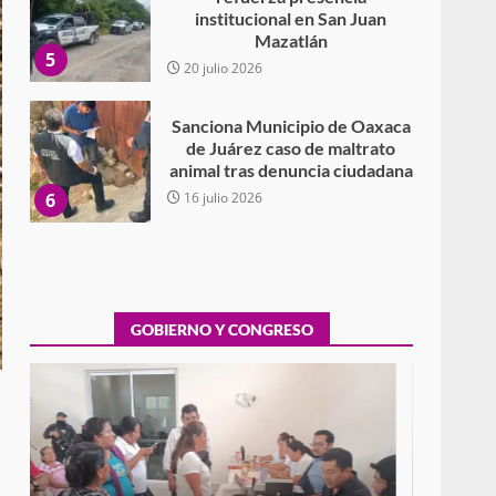
Sanciona Municipio de Oaxaca
de Juárez caso de maltrato
animal tras denuncia ciudadana
6
16 julio 2026
Detienen a Ernesto Ruffo en
Baja California; FGR lo investiga
por presuntos delitos de
delincuencia organizada y
7
contrabando
16 julio 2026
Avanza con orden y
GOBIERNO Y CONGRESO
tranquilidad el proceso
electoral extraordinario de
Santiago Xanica: Jesús Romero
1
7 agosto 2026
Exhorta Poder Legislativo al
Exhorta Poder Legislativo al IEEPO y al Iocied
IEEPO y al Iocied a realizar una
a realizar una evaluación técnica y