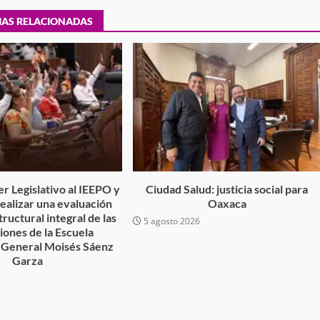
IAS RELACIONADAS
no refuerza
Avanza con orden y tranquilidad e
l en San Juan
proceso electoral extraordinario 
Santiago Xanica: Jesús Romero
admin
7 agosto 2026
r Legislativo al IEEPO y
Ciudad Salud: justicia social para
 realizar una evaluación
Oaxaca
tructural integral de las
5 agosto 2026
ciones de la Escuela
 General Moisés Sáenz
Garza
6
e Seguridad
Detienen a Ernesto Ruffo en Baja
a Sierra Sur
California; FGR lo investiga por
gilancia y
presuntos delitos de delincuenci