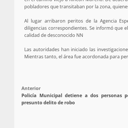
Poder Legislativo otorga medall
pobladores que transitaban por la zona, quienes
Catalina Egaña” a cinco mujeres 
destacadas
Al lugar arribaron peritos de la Agencia Esp
10 marzo 2026
diligencias correspondientes. Se informó que 
calidad de desconocido NN
Las autoridades han iniciado las investigacion
Mientras tanto, el área fue acordonada para perm
Se normaliza la circulación vehic
Post
Anterior
altura del puente Templadera, 
Policía Municipal detiene a dos personas p
Tapanatepec
navigation
presunto delito de robo
22 octubre 2024