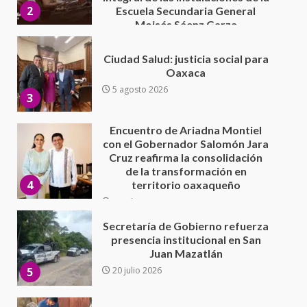
5 agosto 2026
3
Encuentro de Ariadna Montiel
con el Gobernador Salomón Jara
Cruz reafirma la consolidación
de la transformación en
4
territorio oaxaqueño
30 julio 2026
Secretaría de Gobierno refuerza
presencia institucional en San
Juan Mazatlán
5
20 julio 2026
Sanciona Municipio de Oaxaca
de Juárez caso de maltrato
animal tras denuncia ciudadana
6
16 julio 2026
Detienen a Ernesto Ruffo en Baja