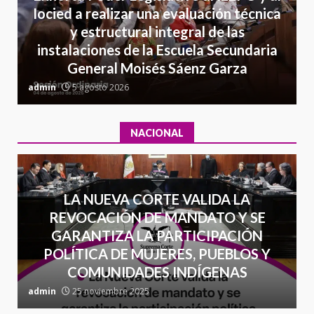
California; FGR lo investiga por
Iocied a realizar una evaluación técnica
presuntos delitos de
y estructural integral de las
delincuencia organizada y
7
instalaciones de la Escuela Secundaria
contrabando
General Moisés Sáenz Garza
16 julio 2026
C
admin
5 agosto 2026
a
NACIONAL
LA NUEVA CORTE VALIDA LA
REVOCACIÓN DE MANDATO Y SE
GARANTIZA LA PARTICIPACIÓN
POLÍTICA DE MUJERES, PUEBLOS Y
COMUNIDADES INDÍGENAS
admin
25 noviembre 2025
a