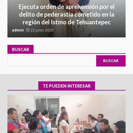
Ejecuta orden de aprehensión por el
delito de pederastia cometido en la
región del Istmo de Tehuantepec
admin
22 junio 2026
a
BUSCAR
BUSCAR
TE PUEDEN INTERESAR