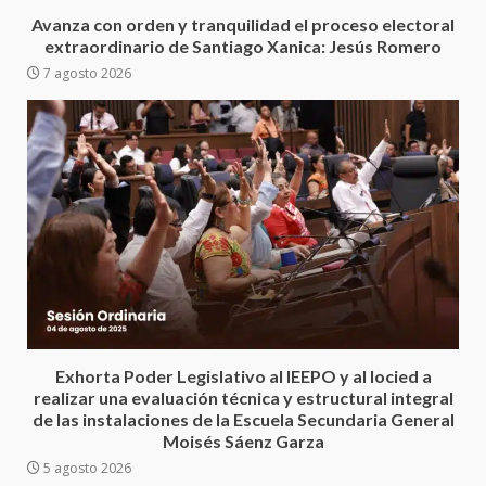
5 agosto 2026
3
Avanza con orden y tranquilidad el proceso electoral
extraordinario de Santiago Xanica: Jesús Romero
7 agosto 2026
Encuentro de Ariadna Montiel
con el Gobernador Salomón Jara
Cruz reafirma la consolidación
de la transformación en
4
territorio oaxaqueño
30 julio 2026
Secretaría de Gobierno refuerza
presencia institucional en San
Juan Mazatlán
5
20 julio 2026
Sanciona Municipio de Oaxaca
Exhorta Poder Legislativo al IEEPO y al Iocied a
de Juárez caso de maltrato
realizar una evaluación técnica y estructural integral
animal tras denuncia ciudadana
de las instalaciones de la Escuela Secundaria General
6
16 julio 2026
Moisés Sáenz Garza
5 agosto 2026