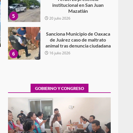
institucional en San Juan
Mazatlán
5
20 julio 2026
Sanciona Municipio de Oaxaca
de Juárez caso de maltrato
animal tras denuncia ciudadana
6
16 julio 2026
Detienen a Ernesto Ruffo en
Baja California; FGR lo investiga
por presuntos delitos de
delincuencia organizada y
GOBIERNO Y CONGRESO
7
contrabando
16 julio 2026
Avanza con orden y
tranquilidad el proceso
electoral extraordinario de
Santiago Xanica: Jesús Romero
Exhorta Poder Legislativo al IEEPO y al Iocied
1
a realizar una evaluación técnica y
7 agosto 2026