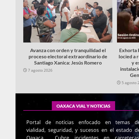
Avanza con orden y tranquilidad el
Exhorta P
proceso electoral extraordinario de
Iocied a 
Santiago Xanica: Jesús Romero
y e
instalac
7 agosto 2026
Gen
5 agosto 
OAXACA VIAL Y NOTICIAS
Portal de noticias enfocado en temas d
vialidad, seguridad, y sucesos en el estado d
Oaxaca. Cubre incidentes en carreteras