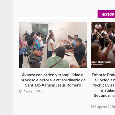
búsqueda de persona 
admin
17 septiembre 2025
HISTOR
Avanza con orden y tranquilidad el
Exhorta Pode
proceso electoral extraordinario de
al Iocied a
SE BUSCA A RECIÉ
Santiago Xanica: Jesús Romero
técnica y es
admin
17 octubre 2024
instala
7 agosto 2026
Secundaria
5 agosto 202