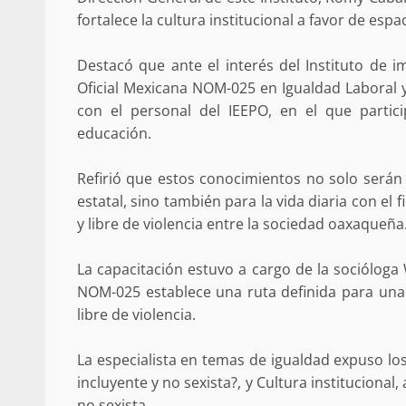
Poder Legislativo otorga medall
fortalece la cultura institucional a favor de espac
Catalina Egaña” a cinco mujeres 
destacadas
Destacó que ante el interés del Instituto de i
10 marzo 2026
Oficial Mexicana NOM-025 en Igualdad Laboral y
con el personal del IEEPO, en el que partic
educación.
Refirió que estos conocimientos no solo serán
estatal, sino también para la vida diaria con el f
y libre de violencia entre la sociedad oaxaqueña
La capacitación estuvo a cargo de la socióloga
Se normaliza la circulación vehic
NOM-025 establece una ruta definida para una 
altura del puente Templadera, 
Tapanatepec
libre de violencia.
22 octubre 2024
La especialista en temas de igualdad expuso lo
incluyente y no sexista?, y Cultura institucional
no sexista.