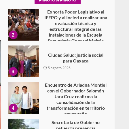
7 agosto 2026
Exhorta Poder Legislativo al
IEEPO y al Iocied a realizar una
evaluación técnica y
estructural integral de las
2
instalaciones de la Escuela
Secundaria General Moisés
Sáenz Garza
5 agosto 2026
Ciudad Salud: justicia social
para Oaxaca
5 agosto 2026
3
Encuentro de Ariadna Montiel
con el Gobernador Salomón
Jara Cruz reafirma la
consolidación de la
4
transformación en territorio
oaxaqueño
30 julio 2026
Secretaría de Gobierno
refuerza presencia