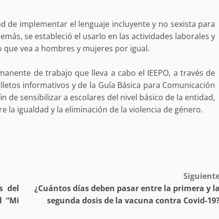
ad de implementar el lenguaje incluyente y no sexista para
demás, se estableció el usarlo en las actividades laborales y
co que vea a hombres y mujeres por igual.
no refuerza
Avanza con orden y tranquilidad e
rmanente de trabajo que lleva a cabo el IEEPO, a través de
l en San Juan
proceso electoral extraordinario 
folletos informativos y de la Guía Básica para Comunicación
Santiago Xanica: Jesús Romero
in de sensibilizar a escolares del nivel básico de la entidad,
admin
7 agosto 2026
e la igualdad y la eliminación de la violencia de género.
Siguient
s del
¿Cuántos días deben pasar entre la primera y l
e Seguridad
Detienen a Ernesto Ruffo en Baja
l “Mi
segunda dosis de la vacuna contra Covid-19
a Sierra Sur
California; FGR lo investiga por
gilancia y
presuntos delitos de delincuenci