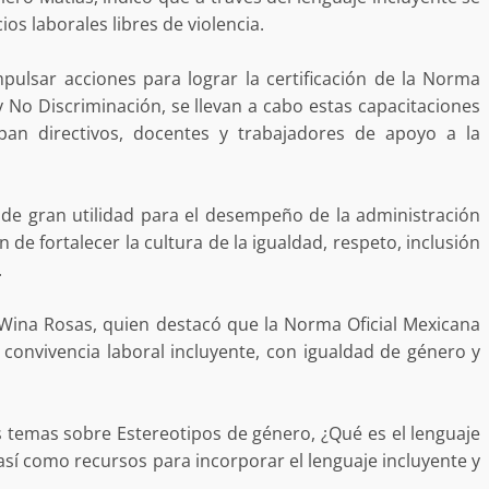
a “Juana
Avanza con orden y tranquilidad el proceso
ios laborales libres de violencia.
oaxaqueñas
electoral extraordinario de Santiago Xanica:
Jesús Romero
mpulsar acciones para lograr la certificación de la Norma
7 agosto 2026
 No Discriminación, se llevan a cabo estas capacitaciones
ipan directivos, docentes y trabajadores de apoyo a la
 de gran utilidad para el desempeño de la administración
in de fortalecer la cultura de la igualdad, respeto, inclusión
.
 Wina Rosas, quien destacó que la Norma Oficial Mexicana
ular a la
convivencia laboral incluyente, con igualdad de género y
San Pedro
¡Histórico! Bukele elimina el presupuesto a
los partidos políticos.
30 enero 2025
s temas sobre Estereotipos de género, ¿Qué es el lenguaje
, así como recursos para incorporar el lenguaje incluyente y