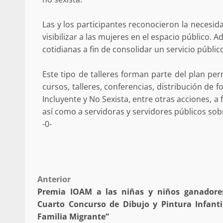
Las y los participantes reconocieron la necesid
visibilizar a las mujeres en el espacio público. A
cotidianas a fin de consolidar un servicio públi
Secretaría de Gobier
Este tipo de talleres forman parte del plan pe
presencia instituciona
cursos, talleres, conferencias, distribución de 
Mazatlán
Incluyente y No Sexista, entre otras acciones, a f
admin
20 julio 2026
así como a servidoras y servidores públicos sobr
-0-
Post
Anterior
Premia IOAM a las niñas y niños ganadore
navigation
Despliega Gabinete d
Cuarto Concurso de Dibujo y Pintura Infanti
operativos aéreos en l
Familia Migrante”
para reforzar la vi