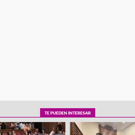
tra robo con
mpleada en la
Secretaría de Gobierno refuerza
 Mercado de
presencia institucional en San Jua
Mazatlán
admin
20 julio 2026
TE PUEDEN INTERESAR