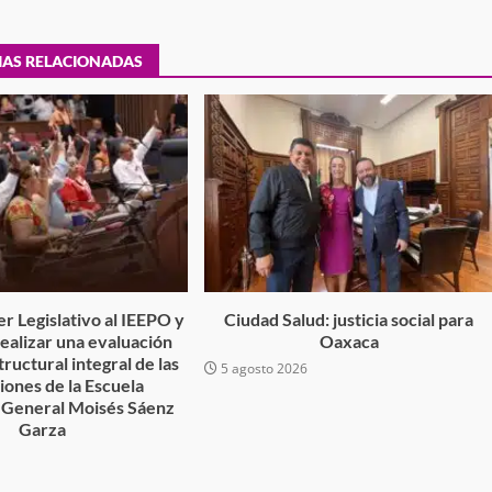
desaparecida
organizada y contrabando
admin
16 julio 2026
IAS RELACIONADAS
Ejecuta orden de aprehensión por 
delito de pederastia cometido en l
r Legislativo al IEEPO y
Ciudad Salud: justicia social para
 realizar una evaluación
Oaxaca
N NACIDA.
región del Istmo de Tehuantepec
tructural integral de las
5 agosto 2026
admin
22 junio 2026
ciones de la Escuela
 General Moisés Sáenz
Garza
6