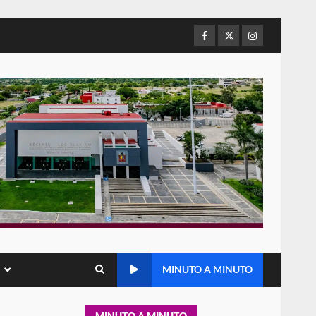
refuerza presencia
institucional en San Juan
Mazatlán
Facebook
Twitter
Instagram
5
20 julio 2026
Sanciona Municipio de Oaxaca
de Juárez caso de maltrato
animal tras denuncia ciudadana
6
16 julio 2026
Detienen a Ernesto Ruffo en
Baja California; FGR lo investiga
por presuntos delitos de
delincuencia organizada y
7
contrabando
16 julio 2026
Avanza con orden y
MINUTO A MINUTO
tranquilidad el proceso
electoral extraordinario de
Santiago Xanica: Jesús Romero
1
MINUTO A MINUTO