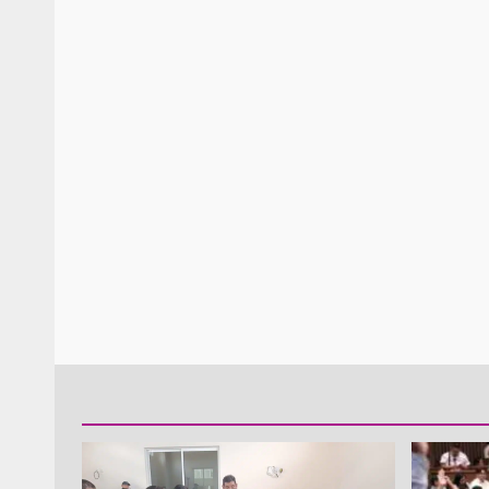
Policía Municipal frus
violencia y auxilia a e
zona de Módulos del
Abasto
admin
27 enero 2026