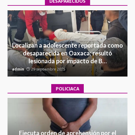
DESAPARECIDOS
Localizan a adolescente reportada como
desaparecida en Oaxaca; resultó
lesionada por impacto de B…
admin
29 septiembre 2025
a
POLICIACA
Ejecuta orden de aprehensión por el