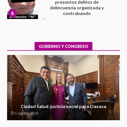
Cuacnopalan
26 junio 2026
7
Exhorta Poder Legislativo al
IEEPO y al Iocied a realizar una
evaluación técnica y estructural
integral de las instalaciones de la
GOBIERNO Y CONGRESO
1
Escuela Secundaria General
Moisés Sáenz Garza
5 agosto 2026
Ciudad Salud: justicia social para
Oaxaca
5 agosto 2026
2
Encuentro de Ariadna Montiel
con el Gobernador Salomón Jara
Ciudad Salud: justicia social para Oaxaca
Cruz reafirma la consolidación
5 agosto 2026
de la transformación en
3
territorio oaxaqueño