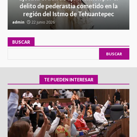
delito de pederastia cometido en la
región del Istmo de Tehuantepec
admin
22 junio 2026
a
BUSCAR
BUSCAR
TE PUEDEN INTERESAR