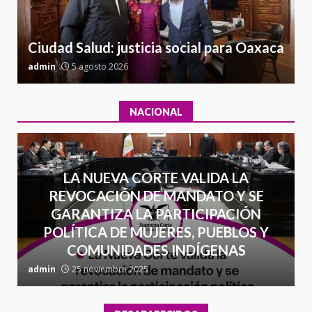
Cuacnopalan
26 junio 2026
7
Ciudad Salud: justicia social para Oaxaca
admin
5 agosto 2026
a
NACIONAL
LA NUEVA CORTE VALIDA LA
REVOCACIÓN DE MANDATO Y SE
GARANTIZA LA PARTICIPACIÓN
POLÍTICA DE MUJERES, PUEBLOS Y
COMUNIDADES INDÍGENAS
admin
25 noviembre 2025
a