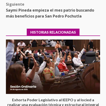
Siguiente
Saymi Pineda empieza el mes patrio buscando
más beneficios para San Pedro Pochutla
HISTORIAS RELACIONADAS
Encuentro de Ariadna Montiel
con el Gobernador Salomón Jara
Cruz reafirma la consolidación
Exhorta Poder Legislativo al IEEPO y al Iocied a
de la transformación en
3
realizar una evaluación técnica y estructural integral
territorio oaxaqueño