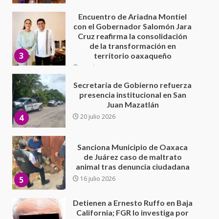
30 julio 2026
Secretaría de Gobierno refuerza
presencia institucional en San
Juan Mazatlán
4
20 julio 2026
Sanciona Municipio de Oaxaca
de Juárez caso de maltrato
animal tras denuncia ciudadana
5
16 julio 2026
Detienen a Ernesto Ruffo en Baja
California; FGR lo investiga por
presuntos delitos de
delincuencia organizada y
6
contrabando
16 julio 2026
Sin paso carretera Oaxaca-