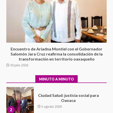
Cuacnopalan
26 junio 2026
7
Exhorta Poder Legislativo al
IEEPO y al Iocied a realizar una
evaluación técnica y estructural
integral de las instalaciones de la
1
Escuela Secundaria General
Encuentro de Ariadna Montiel con el Gobernador
Moisés Sáenz Garza
Salomón Jara Cruz reafirma la consolidación de la
5 agosto 2026
transformación en territorio oaxaqueño
Ciudad Salud: justicia social para
30 julio 2026
Oaxaca
5 agosto 2026
2
MINUTO A MINUTO
Encuentro de Ariadna Montiel
con el Gobernador Salomón Jara
Cruz reafirma la consolidación
de la transformación en
3
territorio oaxaqueño