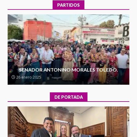
30 julio 2026
PARTIDOS
Secretaría de Gobierno refuerza
presencia institucional en San
Juan Mazatlán
4
20 julio 2026
Sanciona Municipio de Oaxaca
de Juárez caso de maltrato
animal tras denuncia ciudadana
SENADOR ANTONINO MORALES TOLEDO.
5
16 julio 2026
26 enero 2025
Detienen a Ernesto Ruffo en Baja
California; FGR lo investiga por
DE PORTADA
presuntos delitos de
delincuencia organizada y
6
contrabando
16 julio 2026
l
Sin paso carretera Oaxaca-
a