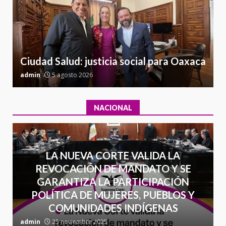
l
Sin paso carretera Oaxaca-
a
Cuacnopalan
26 junio 2026
7
Ciudad Salud: justicia social para Oaxaca
admin
5 agosto 2026
a
NACIONAL
LA NUEVA CORTE VALIDA LA
REVOCACIÓN DE MANDATO Y SE
GARANTIZA LA PARTICIPACIÓN
POLÍTICA DE MUJERES, PUEBLOS Y
COMUNIDADES INDÍGENAS
admin
25 noviembre 2025
a