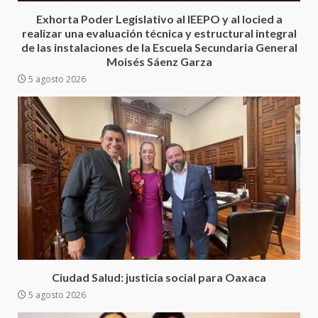
Cruz reafirma la consolidación
Exhorta Poder Legislativo al IEEPO y al Iocied a
de la transformación en
3
realizar una evaluación técnica y estructural integral
territorio oaxaqueño
de las instalaciones de la Escuela Secundaria General
30 julio 2026
Moisés Sáenz Garza
Secretaría de Gobierno refuerza
5 agosto 2026
presencia institucional en San
Juan Mazatlán
4
20 julio 2026
Sanciona Municipio de Oaxaca
de Juárez caso de maltrato
animal tras denuncia ciudadana
5
16 julio 2026
Detienen a Ernesto Ruffo en Baja
California; FGR lo investiga por
presuntos delitos de
Ciudad Salud: justicia social para Oaxaca
delincuencia organizada y
5 agosto 2026
6
contrabando