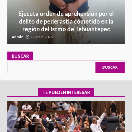
Ejecuta orden de aprehensión por el
delito de pederastia cometido en la
región del Istmo de Tehuantepec
admin
22 junio 2026
a
BUSCAR
BUSCAR
TE PUEDEN INTERESAR