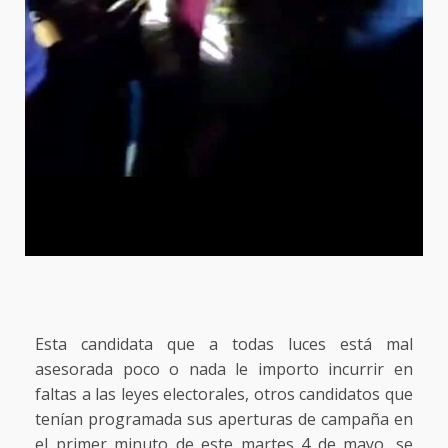
Esta candidata que a todas luces está mal
asesorada poco o nada le importo incurrir en
faltas a las leyes electorales, otros candidatos que
tenían programada sus aperturas de campaña en
el primer minuto de este martes 4 de mayo, se