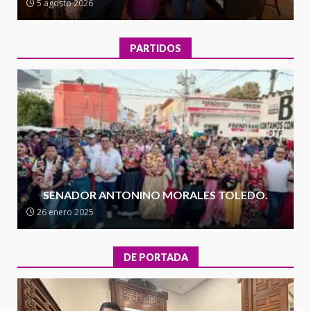
5 agosto 2026
de la transformación en
3
territorio oaxaqueño
30 julio 2026
PARTIDOS
Secretaría de Gobierno refuerza
presencia institucional en San
Juan Mazatlán
4
20 julio 2026
Sanciona Municipio de Oaxaca
de Juárez caso de maltrato
animal tras denuncia ciudadana
SENADOR ANTONINO MORALES TOLEDO.
5
16 julio 2026
26 enero 2025
Detienen a Ernesto Ruffo en Baja
California; FGR lo investiga por
DE PORTADA
presuntos delitos de
delincuencia organizada y
6
contrabando
16 julio 2026