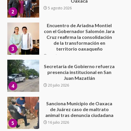
de la transformación en
3
territorio oaxaqueño
30 julio 2026
Secretaría de Gobierno refuerza
presencia institucional en San
Juan Mazatlán
4
20 julio 2026
Sanciona Municipio de Oaxaca
de Juárez caso de maltrato
animal tras denuncia ciudadana
5
16 julio 2026
Detienen a Ernesto Ruffo en Baja
California; FGR lo investiga por
presuntos delitos de
delincuencia organizada y
6
contrabando
16 julio 2026