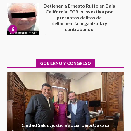
Sin paso carretera Oaxaca-
Cuacnopalan
26 junio 2026
7
Exhorta Poder Legislativo al
IEEPO y al Iocied a realizar una
evaluación técnica y estructural
integral de las instalaciones de la
GOBIERNO Y CONGRESO
1
Escuela Secundaria General
Moisés Sáenz Garza
5 agosto 2026
Ciudad Salud: justicia social para
Oaxaca
5 agosto 2026
2
Encuentro de Ariadna Montiel
con el Gobernador Salomón Jara
Ciudad Salud: justicia social para Oaxaca
Cruz reafirma la consolidación