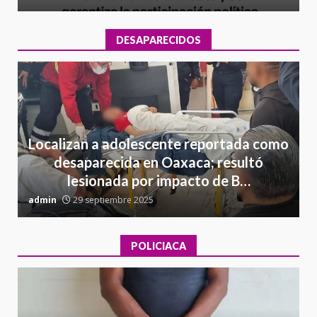
DESAPARECIDOS
Localizan a adolescente reportada como
desaparecida en Oaxaca; resultó
lesionada por impacto de B…
admin
29 septiembre 2025
a
POLICIACA