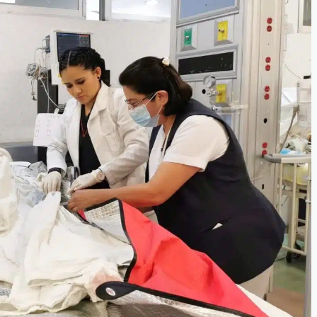
desaparecida
organizada y contrabando
admin
16 julio 2026
Ejecuta orden de aprehensión por 
delito de pederastia cometido en l
N NACIDA.
región del Istmo de Tehuantepec
admin
22 junio 2026