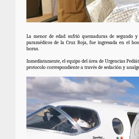
Policía Municipal frus
violencia y auxilia a e
La menor de edad sufrió quemaduras de segundo y te
zona de Módulos del
paramédicos de la Cruz Roja, fue ingresada en el hospi
Abasto
horas.
admin
27 enero 2026
Inmediatamente, el equipo del área de Urgencias Pediátri
protocolo correspondiente a través de sedación y analge