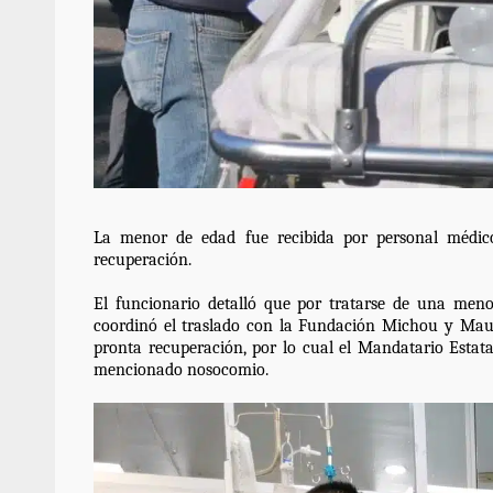
Sanciona Municipio d
Juárez caso de maltrat
denuncia ciud
admin
16 julio 2026
La menor de edad fue recibida por personal médico 
recuperación.
El funcionario detalló que por tratarse de una meno
coordinó el traslado con la Fundación Michou y Mau 
pronta recuperación, por lo cual el Mandatario Estata
mencionado nosocomio.
Despliega Gabinete d
operativos aéreos en l
para reforzar la vi