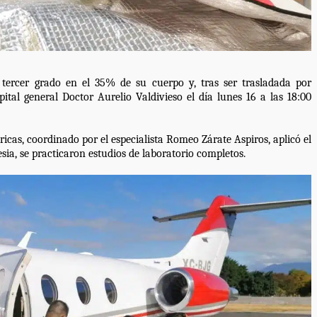
tra robo con
mpleada en la
Secretaría de Gobierno refuerza
rcer grado en el 35% de su cuerpo y, tras ser trasladada por 
 Mercado de
presencia institucional en San Jua
tal general Doctor Aurelio Valdivieso el día lunes 16 a las 18:00 
Mazatlán
admin
20 julio 2026
cas, coordinado por el especialista Romeo Zárate Aspiros, aplicó el 
sia, se practicaron estudios de laboratorio completos.