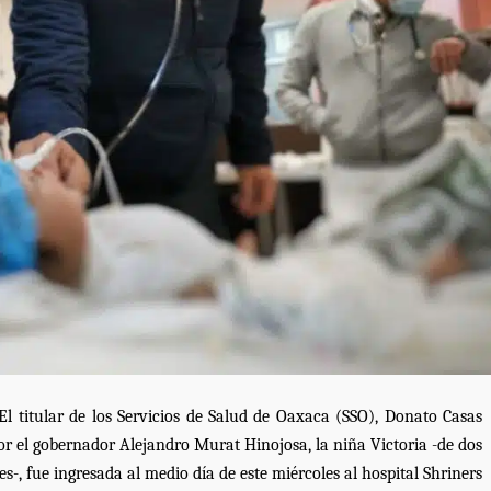
El titular de los Servicios de Salud de Oaxaca (SSO), Donato Casas 
or el gobernador Alejandro Murat Hinojosa, la niña Victoria -de dos 
Exhorta Poder Legislativo al IEEPO y al Iocied
, fue ingresada al medio día de este miércoles al hospital Shriners 
a realizar una evaluación técnica y