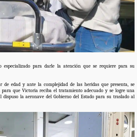
Exhorta Poder Legislativo al IEEP
y al Iocied a realizar una evaluació
técnica y estructural integral de l
e Oaxaca de
instalaciones de la Escuela
o animal tras
Secundaria General Moisés Sáen
adana
Garza
admin
5 agosto 2026
especializado para darle la atención que se requiere para su 
r de edad y ante la complejidad de las heridas que presenta, se 
para que Victoria reciba el tratamiento adecuado y se logre una 
l dispuso la aeronave del Gobierno del Estado para su traslado al 
e Seguridad
Detienen a Ernesto Ruffo en Baja
a Sierra Sur
California; FGR lo investiga por
gilancia y
presuntos delitos de delincuenci