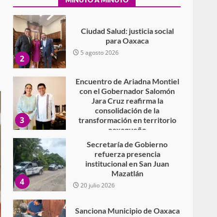
Encuentro de Ariadna Montiel
con el Gobernador Salomón
Jara Cruz reafirma la
consolidación de la
3
transformación en territorio
oaxaqueño
30 julio 2026
Secretaría de Gobierno
refuerza presencia
institucional en San Juan
Mazatlán
4
20 julio 2026
Sanciona Municipio de Oaxaca
de Juárez caso de maltrato
animal tras denuncia ciudadana
5
16 julio 2026
Detienen a Ernesto Ruffo en
Baja California; FGR lo investiga