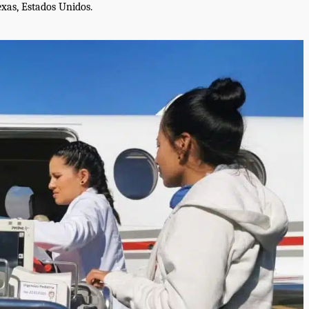
estructural integral de las instalaciones de la
exas, Estados Unidos.
 estar del
Escuela Secundaria General Moisés Sáenz
lero
Garza
5 agosto 2026
ular a la
San Pedro
¡Histórico! Bukele elimina el presupuesto a
los partidos políticos.
30 enero 2025