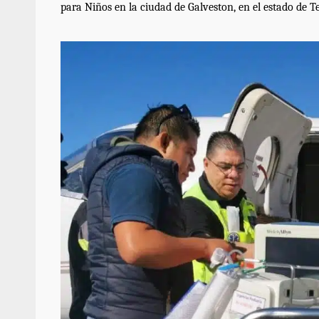
para Niños en la ciudad de Galveston, en el estado de T
Respaldar la Reforma Electoral es
lado del pueblo: Tania Cabal
5 marzo 2026
Se normaliza la circulación vehic
altura del puente Templadera, 
Tapanatepec
22 octubre 2024