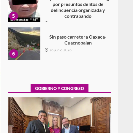
Sin paso carretera Oaxaca-
Cuacnopalan
26 junio 2026
6
Ejecuta orden de aprehensión
por el delito de pederastia
cometido en la región del Istmo
de Tehuantepec
7
22 junio 2026
Ciudad Salud: justicia social
GOBIERNO Y CONGRESO
para Oaxaca
5 agosto 2026
1
Encuentro de Ariadna Montiel
con el Gobernador Salomón
Jara Cruz reafirma la