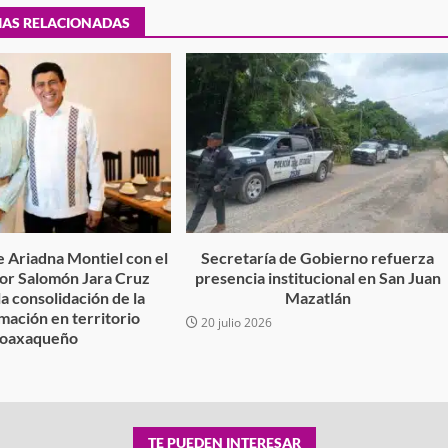
IAS RELACIONADAS
tra robo con
mpleada en la
Secretaría de Gobierno refuerza
 Mercado de
presencia institucional en San Jua
Mazatlán
admin
20 julio 2026
 Ariadna Montiel con el
Secretaría de Gobierno refuerza
r Salomón Jara Cruz
presencia institucional en San Juan
la consolidación de la
Mazatlán
mación en territorio
20 julio 2026
oaxaqueño
TE PUEDEN INTERESAR