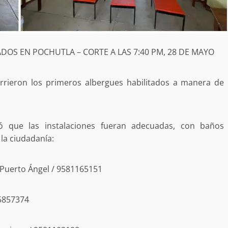
 MORALES
SSTE EN
NCUBINATO
Ciudad Salud: justicia social para Oaxaca
5 agosto 2026
DOS EN POCHUTLA – CORTE A LAS 7:40 PM, 28 DE MAYO
orrieron los primeros albergues habilitados a manera de
só que las instalaciones fueran adecuadas, con baños
la ciudadanía:
ular a la
San Pedro
¡Histórico! Bukele elimina el presupuesto a
Puerto Ángel / 9581165151
los partidos políticos.
30 enero 2025
85857374