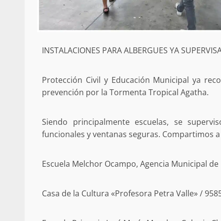
ANUNCIA SENADOR ANTONINO
REFORMA ESTRUCTURAL AL IS
MATERIA DE PENSIONES Y CO
20 febrero 2026
INSTALACIONES PARA ALBERGUES YA SUPERVISA
Protección Civil y Educación Municipal ya rec
prevención por la Tormenta Tropical Agatha.
Siendo principalmente escuelas, se supervi
funcionales y ventanas seguras. Compartimos a 
Se normaliza la circulación vehic
altura del puente Templadera, 
Escuela Melchor Ocampo, Agencia Municipal de 
Tapanatepec
22 octubre 2024
Casa de la Cultura «Profesora Petra Valle» / 95