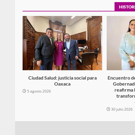
HISTOR
Policía Municipal frus
violencia y auxilia a e
zona de Módulos del
Abasto
admin
27 enero 2026
Ciudad Salud: justicia social para
Encuentro de
Oaxaca
Gobernado
reafirma 
5 agosto 2026
transfor
30 julio 2026