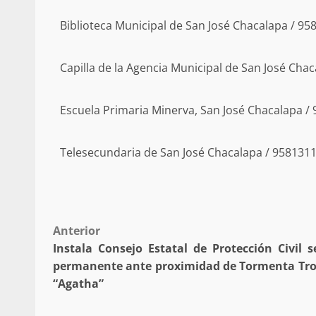
búsqueda de persona 
Biblioteca Municipal de San José Chacalapa / 9
admin
17 septiembre 2025
Capilla de la Agencia Municipal de San José Cha
Escuela Primaria Minerva, San José Chacalapa /
Telesecundaria de San José Chacalapa / 958131
SE BUSCA A RECIÉ
Post
Anterior
admin
17 octubre 2024
Instala Consejo Estatal de Protección Civil s
navigation
permanente ante proximidad de Tormenta Tro
“Agatha”