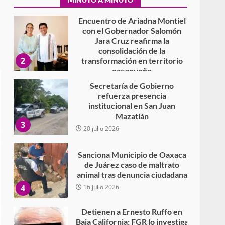
consolidación de la
2
transformación en territorio
oaxaqueño
30 julio 2026
Secretaría de Gobierno
refuerza presencia
institucional en San Juan
Mazatlán
3
20 julio 2026
Sanciona Municipio de Oaxaca
de Juárez caso de maltrato
animal tras denuncia ciudadana
4
16 julio 2026
Detienen a Ernesto Ruffo en
Baja California; FGR lo investiga
por presuntos delitos de
delincuencia organizada y
5
contrabando
16 julio 2026