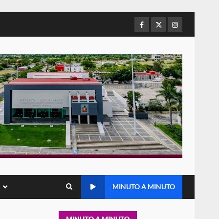
16 julio 2026
Facebook
Twitter
Instagram
Sin paso carretera Oaxaca-
Cuacnopalan
26 junio 2026
6
Ejecuta orden de aprehensión
por el delito de pederastia
cometido en la región del Istmo
de Tehuantepec
7
22 junio 2026
Ciudad Salud: justicia social
para Oaxaca
5 agosto 2026
1
MINUTO A MINUTO
Encuentro de Ariadna Montiel
con el Gobernador Salomón
Jara Cruz reafirma la
MINUTO A MINUTO