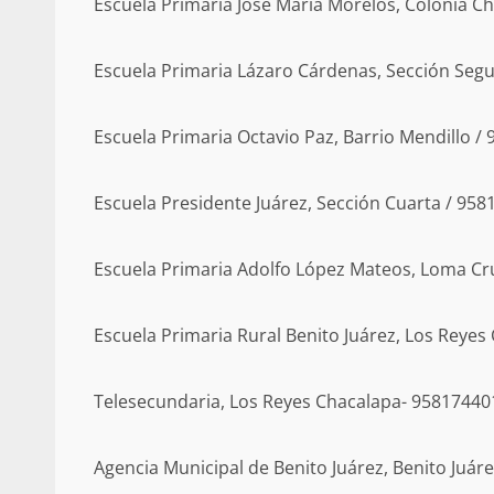
Escuela Primaria José María Morelos, Colonia C
Escuela Primaria Lázaro Cárdenas, Sección Seg
Detienen a Ernesto R
Escuela Primaria Octavio Paz, Barrio Mendillo /
California; FGR lo in
presuntos delitos de 
organizada y con
Escuela Presidente Juárez, Sección Cuarta / 95
admin
16 julio 2026
Escuela Primaria Adolfo López Mateos, Loma Cr
Escuela Primaria Rural Benito Juárez, Los Reye
Telesecundaria, Los Reyes Chacalapa- 95817440
Despliega Gabinete d
operativos aéreos en l
Agencia Municipal de Benito Juárez, Benito Juár
para reforzar la vi