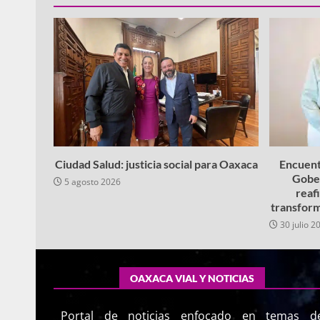
Ciudad Salud: justicia social para Oaxaca
Encuent
Gobe
5 agosto 2026
reaf
transform
30 julio 2
OAXACA VIAL Y NOTICIAS
Portal de noticias enfocado en temas d