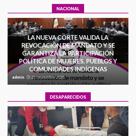
NACIONAL
LA NUEVA CORTE VALIDA LA
REVOCACIÓN DE MANDATO Y SE
GARANTIZA LA PARTICIPACIÓN
POLÍTICA DE MUJERES, PUEBLOS Y
COMUNIDADES INDÍGENAS
admin
25 noviembre 2025
a
DESAPARECIDOS