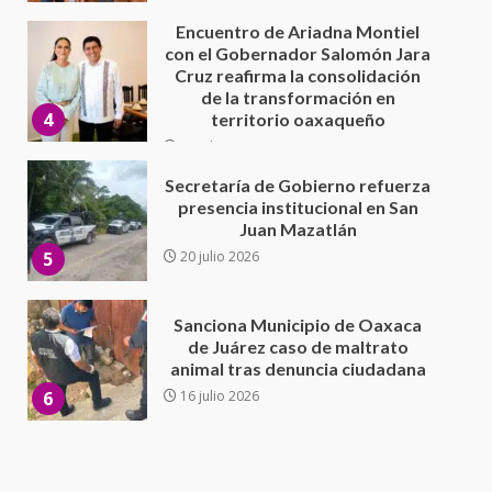
30 julio 2026
Secretaría de Gobierno refuerza
presencia institucional en San
Juan Mazatlán
5
20 julio 2026
Sanciona Municipio de Oaxaca
de Juárez caso de maltrato
animal tras denuncia ciudadana
6
16 julio 2026
Detienen a Ernesto Ruffo en Baja
California; FGR lo investiga por
presuntos delitos de
delincuencia organizada y
7
contrabando
16 julio 2026
Avanza con orden y tranquilidad
el proceso electoral