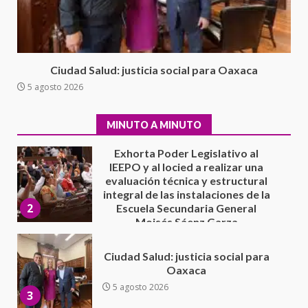
extraordinario de Santiago
Xanica: Jesús Romero
1
7 agosto 2026
Exhorta Poder Legislativo al
Ciudad Salud: justicia social para Oaxaca
IEEPO y al Iocied a realizar una
5 agosto 2026
evaluación técnica y estructural
integral de las instalaciones de la
2
Escuela Secundaria General
MINUTO A MINUTO
Moisés Sáenz Garza
5 agosto 2026
Ciudad Salud: justicia social para
Oaxaca
5 agosto 2026
3
Encuentro de Ariadna Montiel
con el Gobernador Salomón Jara
Cruz reafirma la consolidación
de la transformación en
4
territorio oaxaqueño