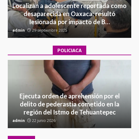
Localizan a adolescente reportada como
desaparecida en Oaxaca; resultó
lesionada por impacto de B…
admin
29 septiembre 2025
a
POLICIACA
Ejecuta orden de aprehensión por el
delito de pederastia cometido en la
región del Istmo de Tehuantepec
admin
22 junio 2026
a