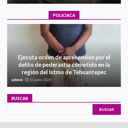
POLICIACA
Ejecuta orden de aprehensión por el
delito de pederastia cometido en la
región del Istmo de Tehuantepec
admin
22 junio 2026
a
BUSCAR
BUSCAR