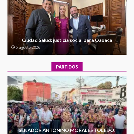
Ciudad Salud: justicia social para
Oaxaca
5 agosto 2026
2
Encuentro de Ariadna Montiel
con el Gobernador Salomón Jara
Ciudad Salud: justicia social para Oaxaca
Cruz reafirma la consolidación
5 agosto 2026
de la transformación en
3
territorio oaxaqueño
30 julio 2026
PARTIDOS
Secretaría de Gobierno refuerza
presencia institucional en San
Juan Mazatlán
4
20 julio 2026
Sanciona Municipio de Oaxaca
de Juárez caso de maltrato
animal tras denuncia ciudadana
SENADOR ANTONINO MORALES TOLEDO.
5
16 julio 2026