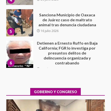
5
Detienen a Ernesto Ruffo en Baja
California; FGR lo investiga por
presuntos delitos de
delincuencia organizada y
6
contrabando
16 julio 2026
Sin paso carretera Oaxaca-
Cuacnopalan
26 junio 2026
7
Exhorta Poder Legislativo al
IEEPO y al Iocied a realizar una
evaluación técnica y estructural
integral de las instalaciones de la
GOBIERNO Y CONGRESO
1
Escuela Secundaria General
Moisés Sáenz Garza
5 agosto 2026