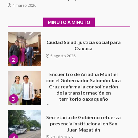
Ciudad Salud: justicia social para
4 marzo 2026
Oaxaca
5 agosto 2026
2
MINUTO A MINUTO
Encuentro de Ariadna Montiel
con el Gobernador Salomón Jara
Cruz reafirma la consolidación
de la transformación en
3
territorio oaxaqueño
30 julio 2026
Secretaría de Gobierno refuerza
presencia institucional en San
Juan Mazatlán
4
20 julio 2026
Sanciona Municipio de Oaxaca
de Juárez caso de maltrato
animal tras denuncia ciudadana
16 julio 2026