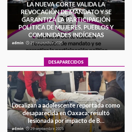
LA NUEVA CORTE VALIDA LA
REVOCACIÓN DE MANDATO Y SE
GARANTIZA LA PARTICIPACIÓN
POLÍTICA DE MUJERES, PUEBLOS Y
COMUNIDADES INDÍGENAS
admin
25 noviembre 2025
a
DESAPARECIDOS
Localizan a adolescente reportada como
desaparecida en Oaxaca; resultó
lesionada por impacto de B…
admin
29 septiembre 2025
a