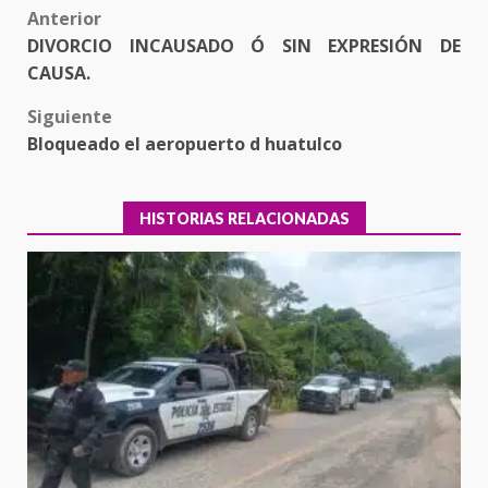
Post
Anterior
DIVORCIO INCAUSADO Ó SIN EXPRESIÓN DE
navigation
CAUSA.
Siguiente
Bloqueado el aeropuerto d huatulco
HISTORIAS RELACIONADAS
Encuentro de Ariadna Montiel
con el Gobernador Salomón Jara