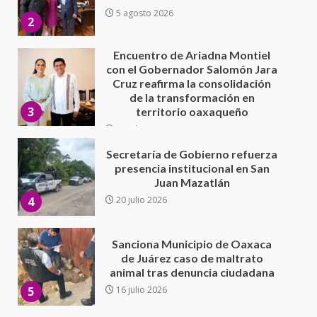
Cruz reafirma la consolidación
de la transformación en
3
territorio oaxaqueño
30 julio 2026
Secretaría de Gobierno refuerza
presencia institucional en San
Juan Mazatlán
4
20 julio 2026
Sanciona Municipio de Oaxaca
de Juárez caso de maltrato
animal tras denuncia ciudadana
5
16 julio 2026
Detienen a Ernesto Ruffo en Baja
California; FGR lo investiga por
presuntos delitos de
delincuencia organizada y
6
contrabando