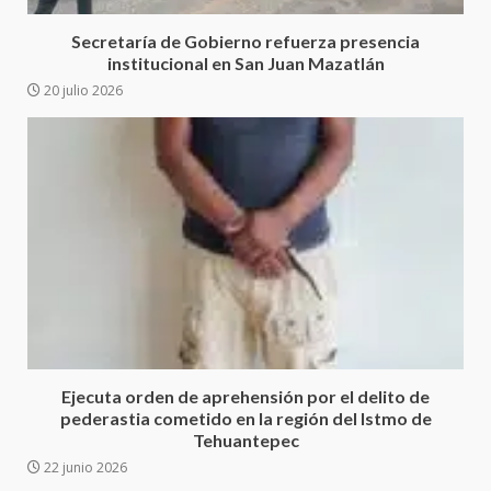
Cruz reafirma la consolidación
Secretaría de Gobierno refuerza presencia
de la transformación en
institucional en San Juan Mazatlán
3
territorio oaxaqueño
20 julio 2026
30 julio 2026
Secretaría de Gobierno refuerza
presencia institucional en San
Juan Mazatlán
4
20 julio 2026
Sanciona Municipio de Oaxaca
de Juárez caso de maltrato
animal tras denuncia ciudadana
5
16 julio 2026
Detienen a Ernesto Ruffo en Baja
Ejecuta orden de aprehensión por el delito de
California; FGR lo investiga por
pederastia cometido en la región del Istmo de
presuntos delitos de
Tehuantepec
delincuencia organizada y
22 junio 2026
6
contrabando