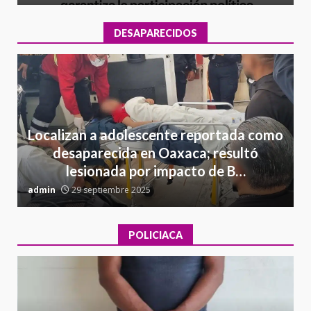
DESAPARECIDOS
Localizan a adolescente reportada como
desaparecida en Oaxaca; resultó
lesionada por impacto de B…
admin
29 septiembre 2025
a
POLICIACA