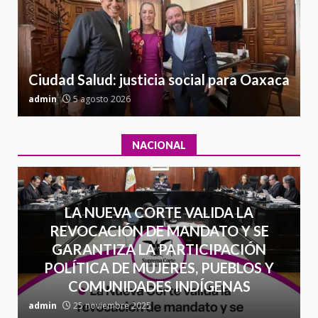
16 julio 2026
l
a
Sin paso carretera Oaxaca-
Cuacnopalan
26 junio 2026
7
Ciudad Salud: justicia social para Oaxaca
admin
5 agosto 2026
a
NACIONAL
LA NUEVA CORTE VALIDA LA
REVOCACIÓN DE MANDATO Y SE
GARANTIZA LA PARTICIPACIÓN
POLÍTICA DE MUJERES, PUEBLOS Y
COMUNIDADES INDÍGENAS
admin
25 noviembre 2025
a