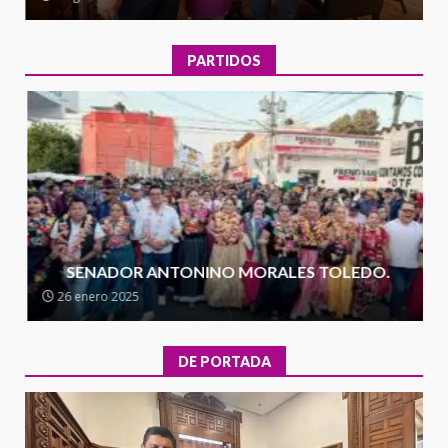
Cruz reafirma la consolidación
de la transformación en
3
territorio oaxaqueño
PARTIDOS
30 julio 2026
Secretaría de Gobierno refuerza
presencia institucional en San
Juan Mazatlán
4
20 julio 2026
Sanciona Municipio de Oaxaca
de Juárez caso de maltrato
SENADOR ANTONINO MORALES TOLEDO.
animal tras denuncia ciudadana
26 enero 2025
5
16 julio 2026
Detienen a Ernesto Ruffo en Baja
DE PORTADA
California; FGR lo investiga por
presuntos delitos de
delincuencia organizada y
6
contrabando