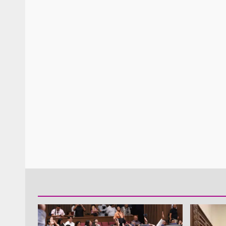
Policía Municipal frus
violencia y auxilia a e
zona de Módulos del
Abasto
admin
27 enero 2026