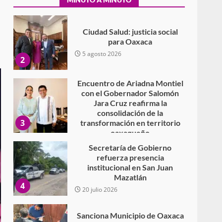
Secundaria General Moisés
Sáenz Garza
5 agosto 2026
Ciudad Salud: justicia social
para Oaxaca
5 agosto 2026
2
Encuentro de Ariadna Montiel
con el Gobernador Salomón
Jara Cruz reafirma la
consolidación de la
3
transformación en territorio
oaxaqueño
30 julio 2026
Secretaría de Gobierno
refuerza presencia
institucional en San Juan
Mazatlán
4
20 julio 2026
Sanciona Municipio de Oaxaca