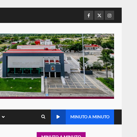
de Juárez caso de maltrato
animal tras denuncia ciudadana
Facebook
Twitter
Instagram
5
16 julio 2026
Detienen a Ernesto Ruffo en
Baja California; FGR lo investiga
por presuntos delitos de
delincuencia organizada y
6
contrabando
16 julio 2026
Sin paso carretera Oaxaca-
Cuacnopalan
26 junio 2026
7
Exhorta Poder Legislativo al
IEEPO y al Iocied a realizar una
MINUTO A MINUTO
evaluación técnica y
estructural integral de las
1
instalaciones de la Escuela
MINUTO A MINUTO