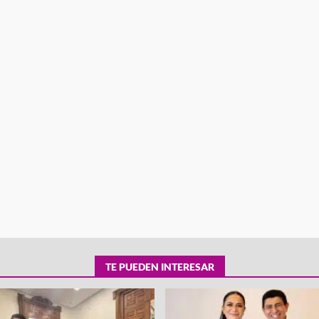
tra robo con
mpleada en la
Secretaría de Gobierno refuerza
 Mercado de
presencia institucional en San Jua
Mazatlán
admin
20 julio 2026
TE PUEDEN INTERESAR