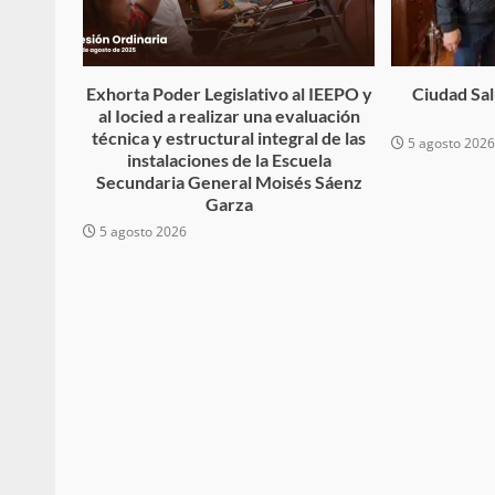
búsqueda de persona 
admin
17 septiembre 2025
Exhorta Poder Legislativo al IEEPO y
Ciudad Salu
al Iocied a realizar una evaluación
técnica y estructural integral de las
5 agosto 202
instalaciones de la Escuela
Secundaria General Moisés Sáenz
Garza
5 agosto 2026
SE BUSCA A RECIÉ
admin
17 octubre 2024