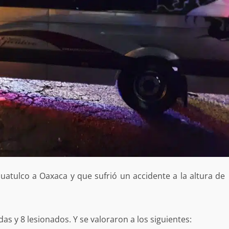
atulco a Oaxaca y que sufrió un accidente a la altura de
Exhorta Poder Legislativo al IEEPO y al Iocied
as y 8 lesionados. Y se valoraron a los siguientes:
a realizar una evaluación técnica y