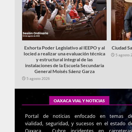
Exhorta Poder Legislativo al IEEPO y al
Ciudad Sa
Iocied a realizar una evaluación técnica
5 agosto 
y estructural integral de las
instalaciones de la Escuela Secundaria
General Moisés Sáenz Garza
5 agosto 2026
OAXACA VIAL Y NOTICIAS
Portal de noticias enfocado en temas d
vialidad, seguridad, y sucesos en el estado d
Oaxaca. Cubre incidentes en carreteras