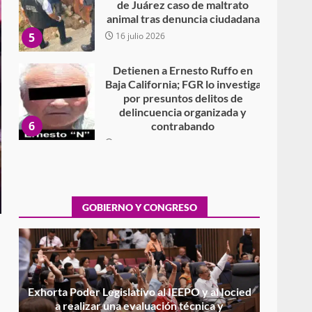
de Juárez caso de maltrato
animal tras denuncia ciudadana
5
16 julio 2026
Detienen a Ernesto Ruffo en
Baja California; FGR lo investiga
por presuntos delitos de
delincuencia organizada y
6
contrabando
16 julio 2026
Sin paso carretera Oaxaca-
Cuacnopalan
26 junio 2026
GOBIERNO Y CONGRESO
7
Exhorta Poder Legislativo al
IEEPO y al Iocied a realizar una
evaluación técnica y
estructural integral de las
1
instalaciones de la Escuela