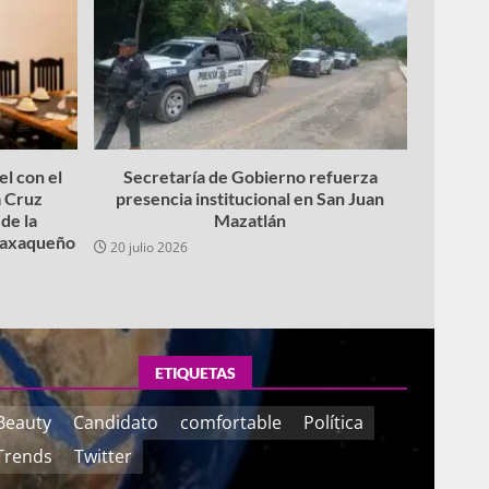
l con el
Secretaría de Gobierno refuerza
 Cruz
presencia institucional en San Juan
de la
Mazatlán
 oaxaqueño
20 julio 2026
ETIQUETAS
Beauty
Candidato
comfortable
Política
Trends
Twitter