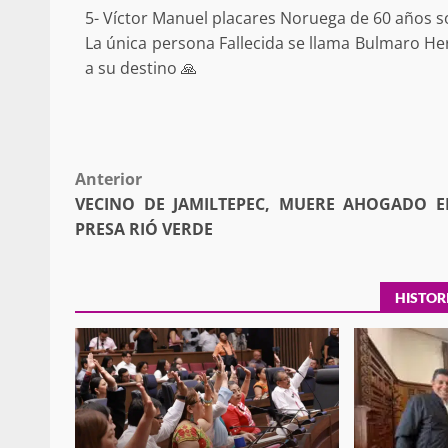
5- Víctor Manuel placares Noruega de 60 años s
La única persona Fallecida se llama Bulmaro He
a su destino 🙏
Sanciona Municipio d
Juárez caso de maltrat
Post
Anterior
denuncia ciud
VECINO DE JAMILTEPEC, MUERE AHOGADO E
admin
16 julio 2026
navigation
PRESA RIÓ VERDE
HISTOR
Despliega Gabinete d
operativos aéreos en l
para reforzar la vi