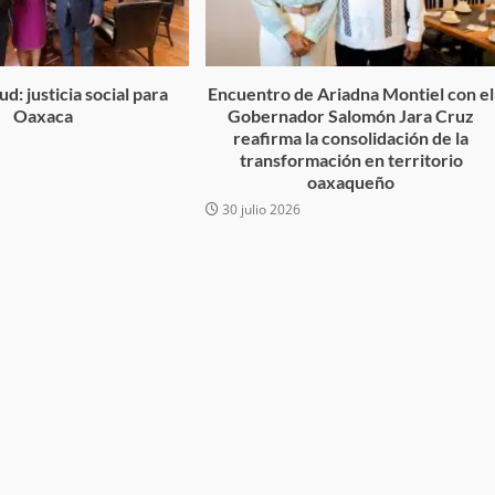
desaparecida
organizada y contrabando
admin
16 julio 2026
d: justicia social para
Encuentro de Ariadna Montiel con el
Oaxaca
Gobernador Salomón Jara Cruz
reafirma la consolidación de la
6
transformación en territorio
oaxaqueño
30 julio 2026
Ejecuta orden de aprehensión por 
delito de pederastia cometido en l
N NACIDA.
región del Istmo de Tehuantepec
admin
22 junio 2026