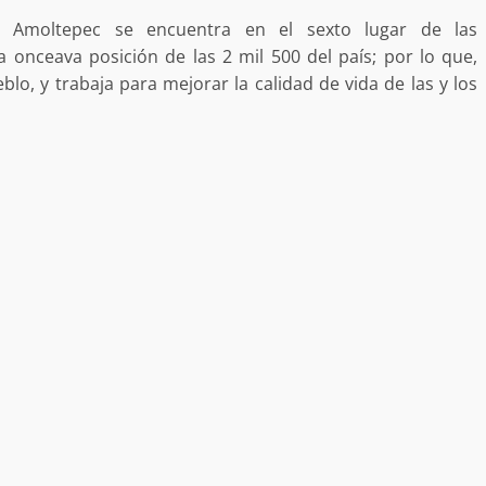
a “Juana
Avanza con orden y tranquilidad el proceso
go Amoltepec se encuentra en el sexto lugar de las
oaxaqueñas
electoral extraordinario de Santiago Xanica:
Jesús Romero
 onceava posición de las 2 mil 500 del país; por lo que,
lo, y trabaja para mejorar la calidad de vida de las y los
7 agosto 2026
ular a la
San Pedro
¡Histórico! Bukele elimina el presupuesto a
los partidos políticos.
30 enero 2025