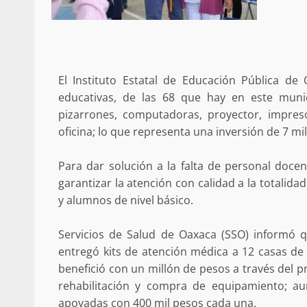
Policía Municipal frus
violencia y auxilia a e
El Instituto Estatal de Educación Pública de 
zona de Módulos del
educativas, de las 68 que hay en este munic
Abasto
pizarrones, computadoras, proyector, impreso
admin
27 enero 2026
oficina; lo que representa una inversión de 7 mi
Para dar solución a la falta de personal docen
garantizar la atención con calidad a la totalid
y alumnos de nivel básico.
Servicios de Salud de Oaxaca (SSO) informó 
entregó kits de atención médica a 12 casas de
benefició con un millón de pesos a través del p
rehabilitación y compra de equipamiento; a
apoyadas con 400 mil pesos cada una.