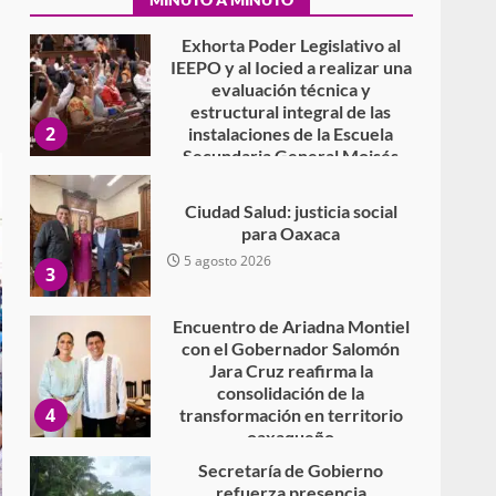
Secundaria General Moisés
Sáenz Garza
5 agosto 2026
Ciudad Salud: justicia social
para Oaxaca
5 agosto 2026
3
Encuentro de Ariadna Montiel
con el Gobernador Salomón
Jara Cruz reafirma la
consolidación de la
4
transformación en territorio
oaxaqueño
30 julio 2026
Secretaría de Gobierno
refuerza presencia
institucional en San Juan
Mazatlán
5
20 julio 2026
Sanciona Municipio de Oaxaca