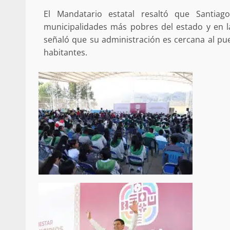
Poder Legislativo otorga medall
El Mandatario estatal resaltó que Santia
Catalina Egaña” a cinco mujeres 
destacadas
municipalidades más pobres del estado y en la
señaló que su administración es cercana al pueb
10 marzo 2026
habitantes.
Se normaliza la circulación vehic
altura del puente Templadera, 
Tapanatepec
22 octubre 2024