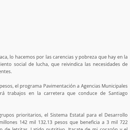
no refuerza
Avanza con orden y tranquilidad e
l en San Juan
proceso electoral extraordinario 
Santiago Xanica: Jesús Romero
ca, lo hacemos por las carencias y pobreza que hay en la
admin
7 agosto 2026
nto social de lucha, que reivindica las necesidades de
entes.
 pesos, el programa Pavimentación a Agencias Municipales
ará trabajos en la carretera que conduce de Santiago
e Seguridad
Detienen a Ernesto Ruffo en Baja
upos prioritarios, el Sistema Estatal para el Desarrollo
a Sierra Sur
California; FGR lo investiga por
9 millones 142 mil 132.13 pesos que beneficia a 3 mil 722
gilancia y
presuntos delitos de delincuenci
e letritas, Latido nutritivo, Itacate de mi corazón y el