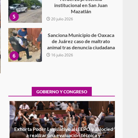
de Juárez caso de maltrato
animal tras denuncia ciudadana
6
16 julio 2026
Detienen a Ernesto Ruffo en
Baja California; FGR lo investiga
por presuntos delitos de
delincuencia organizada y
7
contrabando
16 julio 2026
Avanza con orden y
tranquilidad el proceso
electoral extraordinario de
Santiago Xanica: Jesús Romero
GOBIERNO Y CONGRESO
1
7 agosto 2026
Exhorta Poder Legislativo al
IEEPO y al Iocied a realizar una
evaluación técnica y
estructural integral de las
Exhorta Poder Legislativo al IEEPO y al Iocied
2
instalaciones de la Escuela
a realizar una evaluación técnica y