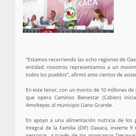
Secretaría de Gobier
presencia instituciona
Mazatlán
“Estamos recorriendo las ocho regiones de Oaxa
admin
20 julio 2026
entidad; nosotros representamos a un movimie
todos los pueblos”, afirmó ante cientos de asist
En este tenor, con un monto de 10 millones de
que opera Caminos Bienestar (Cabien) inici
Amoltepec al municipio Llano Grande.
Despliega Gabinete d
En apoyo a una alimentación nutricia de los gr
operativos aéreos en l
Integral de la Familia (DIF) Oaxaca, invierte 
para reforzar la vi
personas, a través de los programas Desayuno d