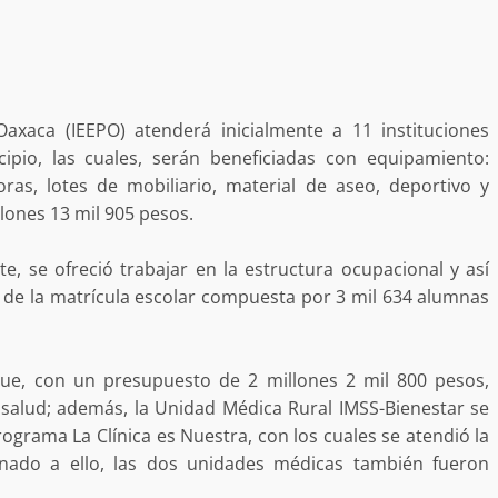
tra robo con
mpleada en la
Secretaría de Gobierno refuerza
Oaxaca (IEEPO) atenderá inicialmente a 11 instituciones
 Mercado de
presencia institucional en San Jua
ipio, las cuales, serán beneficiadas con equipamiento:
Mazatlán
ras, lotes de mobiliario, material de aseo, deportivo y
admin
20 julio 2026
llones 13 mil 905 pesos.
te, se ofreció trabajar en la estructura ocupacional y así
ad de la matrícula escolar compuesta por 3 mil 634 alumnas
que, con un presupuesto de 2 millones 2 mil 800 pesos,
 salud; además, la Unidad Médica Rural IMSS-Bienestar se
rograma La Clínica es Nuestra, con los cuales se atendió la
unado a ello, las dos unidades médicas también fueron