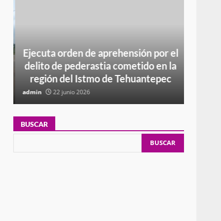
Ejecuta orden de aprehensión por el
R
n
delito de pederastia cometido en la
SUP
región del Istmo de Tehuantepec
CO
admin
22 junio 2026
admin
BUSCAR
BUSCAR