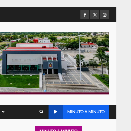
de Juárez caso de maltrato
animal tras denuncia ciudadana
Facebook
Twitter
Instagram
6
16 julio 2026
Detienen a Ernesto Ruffo en
Baja California; FGR lo investiga
por presuntos delitos de
delincuencia organizada y
7
contrabando
16 julio 2026
Avanza con orden y
tranquilidad el proceso
electoral extraordinario de
Santiago Xanica: Jesús Romero
1
7 agosto 2026
Exhorta Poder Legislativo al
MINUTO A MINUTO
IEEPO y al Iocied a realizar una
evaluación técnica y
estructural integral de las
2
instalaciones de la Escuela
MINUTO A MINUTO