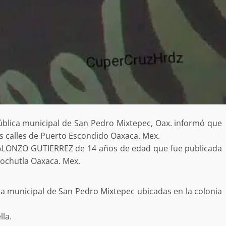
no refuerza
Avanza con orden y tranquilidad e
l en San Juan
proceso electoral extraordinario 
Santiago Xanica: Jesús Romero
admin
7 agosto 2026
blica municipal de San Pedro Mixtepec, Oax. informó que
as calles de Puerto Escondido Oaxaca. Mex.
 ALONZO GUTIERREZ de 14 años de edad que fue publicada
ochutla Oaxaca. Mex.
icia municipal de San Pedro Mixtepec ubicadas en la colonia
e Seguridad
Detienen a Ernesto Ruffo en Baja
a Sierra Sur
California; FGR lo investiga por
lla.
gilancia y
presuntos delitos de delincuenci