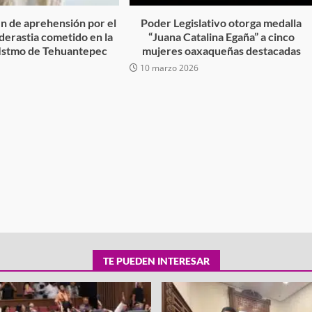
n de aprehensión por el
Poder Legislativo otorga medalla
derastia cometido en la
“Juana Catalina Egaña” a cinco
 Istmo de Tehuantepec
mujeres oaxaqueñas destacadas
tra robo con
10 marzo 2026
mpleada en la
Secretaría de Gobierno refuerza
 Mercado de
presencia institucional en San Jua
Mazatlán
admin
20 julio 2026
TE PUEDEN INTERESAR