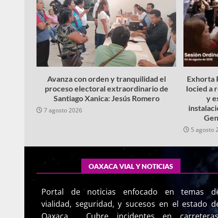
Avanza con orden y tranquilidad el
Exhorta P
proceso electoral extraordinario de
Iocied a 
Santiago Xanica: Jesús Romero
y e
instalac
7 agosto 2026
Gen
5 agosto 
OAXACA VIAL Y NOTICIAS
Portal de noticias enfocado en temas d
vialidad, seguridad, y sucesos en el estado d
Oaxaca. Cubre incidentes en carreteras