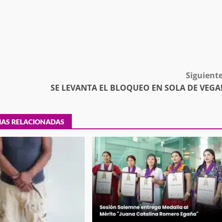
desaparecida
organizada y contrabando
admin
16 julio 2026
Siguient
SE LEVANTA EL BLOQUEO EN SOLA DE VEGA
IAS RELACIONADAS
Ejecuta orden de aprehensión por 
delito de pederastia cometido en l
N NACIDA.
región del Istmo de Tehuantepec
admin
22 junio 2026