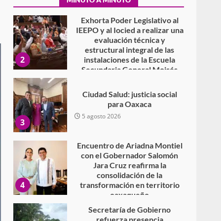
7 agosto 2026
Exhorta Poder Legislativo al
IEEPO y al Iocied a realizar una
evaluación técnica y
estructural integral de las
2
instalaciones de la Escuela
Secundaria General Moisés
Sáenz Garza
5 agosto 2026
Ciudad Salud: justicia social
para Oaxaca
5 agosto 2026
3
Encuentro de Ariadna Montiel
con el Gobernador Salomón
Jara Cruz reafirma la
consolidación de la
4
transformación en territorio
oaxaqueño
30 julio 2026
Secretaría de Gobierno
refuerza presencia