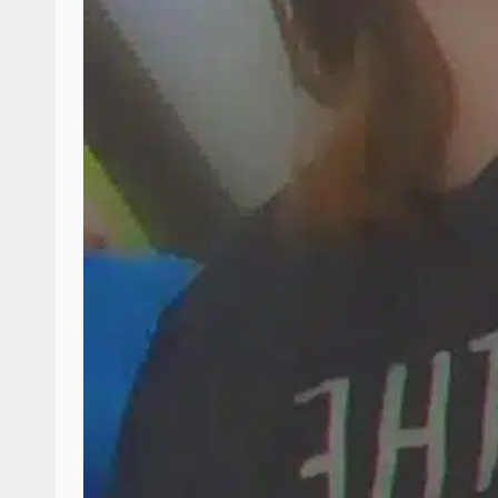
Poder Legislativo otorga medall
Catalina Egaña” a cinco mujeres 
destacadas
10 marzo 2026
Se normaliza la circulación vehic
altura del puente Templadera, 
Tapanatepec
22 octubre 2024