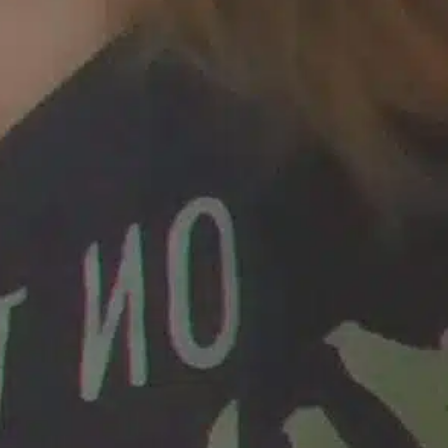
a “Juana
Avanza con orden y tranquilidad el proceso
oaxaqueñas
electoral extraordinario de Santiago Xanica:
Jesús Romero
7 agosto 2026
ular a la
San Pedro
¡Histórico! Bukele elimina el presupuesto a
los partidos políticos.
30 enero 2025