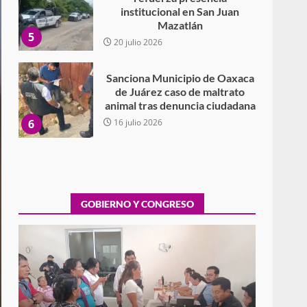
institucional en San Juan
Mazatlán
5
20 julio 2026
Sanciona Municipio de Oaxaca
de Juárez caso de maltrato
animal tras denuncia ciudadana
6
16 julio 2026
Detienen a Ernesto Ruffo en
Baja California; FGR lo investiga
por presuntos delitos de
delincuencia organizada y
GOBIERNO Y CONGRESO
7
contrabando
16 julio 2026
Avanza con orden y
tranquilidad el proceso
electoral extraordinario de
Santiago Xanica: Jesús Romero
Exhorta Poder Legislativo al IEEPO y al Iocied
1
a realizar una evaluación técnica y
7 agosto 2026