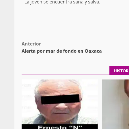
La joven se encuentra sana y salva.
búsqueda de persona 
admin
17 septiembre 2025
Post
Anterior
Alerta por mar de fondo en Oaxaca
navigation
HISTOR
SE BUSCA A RECIÉ
admin
17 octubre 2024