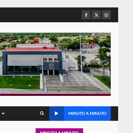
refuerza presencia
institucional en San Juan
Mazatlán
Facebook
Twitter
Instagram
5
20 julio 2026
Sanciona Municipio de Oaxaca
de Juárez caso de maltrato
animal tras denuncia ciudadana
6
16 julio 2026
Detienen a Ernesto Ruffo en
Baja California; FGR lo investiga
por presuntos delitos de
delincuencia organizada y
7
contrabando
16 julio 2026
Avanza con orden y
MINUTO A MINUTO
tranquilidad el proceso
electoral extraordinario de
Santiago Xanica: Jesús Romero
1
MINUTO A MINUTO