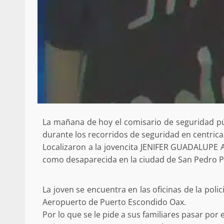
Secretaría de Gobier
presencia instituciona
Mazatlán
admin
20 julio 2026
La mañana de hoy el comisario de seguridad pú
durante los recorridos de seguridad en centric
Localizaron a la jovencita JENIFER GUADALUPE
como desaparecida en la ciudad de San Pedro P
La joven se encuentra en las oficinas de la pol
Despliega Gabinete d
Aeropuerto de Puerto Escondido Oax.
operativos aéreos en l
Por lo que se le pide a sus familiares pasar por e
para reforzar la vi