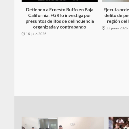
Detienen a Ernesto Ruffo en Baja
Ejecuta orde
California; FGR lo investiga por
delito de pe
presuntos delitos de delincuencia
región del
Policía Municipal frus
organizada y contrabando
22 junio 2026
violencia y auxilia a e
16 julio 2026
zona de Módulos del
Abasto
admin
27 enero 2026