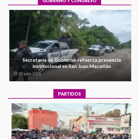
GOBIERNO Y CONGRESO
5 agosto 2026
1
Encuentro de Ariadna Montiel
con el Gobernador Salomón Jara
Cruz reafirma la consolidación
de la transformación en
2
territorio oaxaqueño
30 julio 2026
Secretaría de Gobierno refuerza presencia
Secretaría de Gobierno refuerza
institucional en San Juan Mazatlán
presencia institucional en San
20 julio 2026
Juan Mazatlán
3
20 julio 2026
PARTIDOS
Sanciona Municipio de Oaxaca
de Juárez caso de maltrato
animal tras denuncia ciudadana
4
16 julio 2026