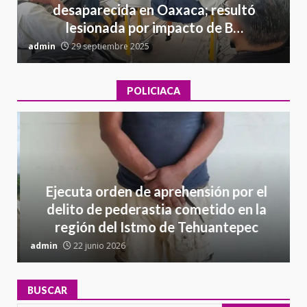
desaparecida en Oaxaca; resultó
lesionada por impacto de B…
admin
29 septiembre 2025
a
POLICIACA
Ejecuta orden de aprehensión por el
delito de pederastia cometido en la
región del Istmo de Tehuantepec
admin
22 junio 2026
a
BUSCAR