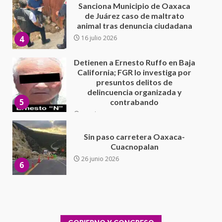
Detienen a Ernesto Ruffo en Baja
California; FGR lo investiga por
presuntos delitos de
delincuencia organizada y
5
contrabando
16 julio 2026
Sin paso carretera Oaxaca-
Cuacnopalan
26 junio 2026
6
Ejecuta orden de aprehensión
por el delito de pederastia
cometido en la región del Istmo
de Tehuantepec
7
22 junio 2026
Ciudad Salud: justicia social para
Oaxaca