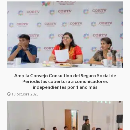
Secretaría de Gobierno refuerza
presencia institucional en San
Amplía Consejo Consultivo del Seguro Social de
Juan Mazatlán
Periodistas cobertura a comunicadores
3
20 julio 2026
independientes por 1 año más
13 octubre 2025
Sanciona Municipio de Oaxaca
de Juárez caso de maltrato
animal tras denuncia ciudadana
4
16 julio 2026