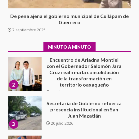
5 agosto 2026
1
De pena ajena el gobierno municipal de Cuilápam de
Guerrero
Encuentro de Ariadna Montiel
con el Gobernador Salomón Jara
7 septiembre 2025
Cruz reafirma la consolidación
de la transformación en
MINUTO A MINUTO
2
territorio oaxaqueño
30 julio 2026
Secretaría de Gobierno refuerza
presencia institucional en San
Juan Mazatlán
3
20 julio 2026
Sanciona Municipio de Oaxaca
de Juárez caso de maltrato
animal tras denuncia ciudadana
4
16 julio 2026