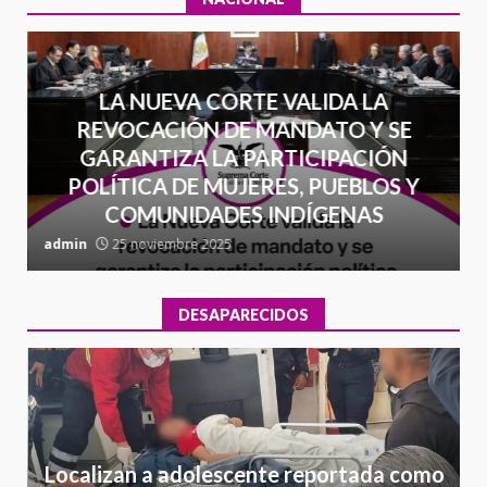
LA NUEVA CORTE VALIDA LA
REVOCACIÓN DE MANDATO Y SE
GARANTIZA LA PARTICIPACIÓN
POLÍTICA DE MUJERES, PUEBLOS Y
COMUNIDADES INDÍGENAS
admin
25 noviembre 2025
a
DESAPARECIDOS
Localizan a adolescente reportada como