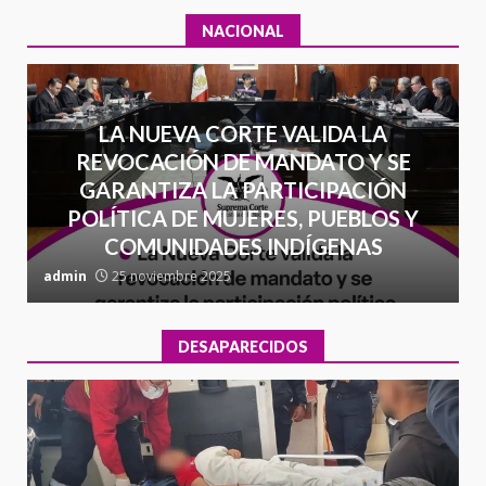
NACIONAL
LA NUEVA CORTE VALIDA LA
REVOCACIÓN DE MANDATO Y SE
GARANTIZA LA PARTICIPACIÓN
POLÍTICA DE MUJERES, PUEBLOS Y
COMUNIDADES INDÍGENAS
admin
25 noviembre 2025
a
DESAPARECIDOS