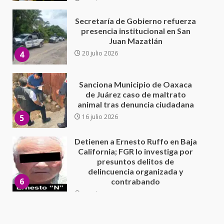
Sanciona Municipio de Oaxaca
de Juárez caso de maltrato
animal tras denuncia ciudadana
5
16 julio 2026
Detienen a Ernesto Ruffo en Baja
California; FGR lo investiga por
presuntos delitos de
delincuencia organizada y
6
contrabando
16 julio 2026
Sin paso carretera Oaxaca-
Cuacnopalan
26 junio 2026
7
Exhorta Poder Legislativo al
IEEPO y al Iocied a realizar una