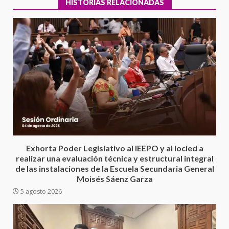
HISTORIAS RELACIONADAS
Encuentro de Ariadna Montiel
con el Gobernador Salomón Jara
Cruz reafirma la consolidación
Exhorta Poder Legislativo al IEEPO y al Iocied a
de la transformación en
3
realizar una evaluación técnica y estructural integral
territorio oaxaqueño
de las instalaciones de la Escuela Secundaria General
30 julio 2026
Moisés Sáenz Garza
Secretaría de Gobierno refuerza
5 agosto 2026
presencia institucional en San
Juan Mazatlán
4
20 julio 2026