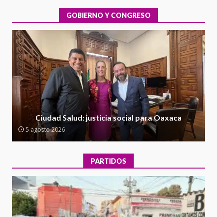
evaluación técnica y estructural
integral de las instalaciones de la
GOBIERNO Y CONGRESO
1
Escuela Secundaria General
Moisés Sáenz Garza
5 agosto 2026
Ciudad Salud: justicia social para
Oaxaca
5 agosto 2026
2
Encuentro de Ariadna Montiel
con el Gobernador Salomón Jara
Ciudad Salud: justicia social para Oaxaca
Cruz reafirma la consolidación
5 agosto 2026
de la transformación en
3
territorio oaxaqueño
30 julio 2026
PARTIDOS
Secretaría de Gobierno refuerza
presencia institucional en San
Juan Mazatlán
4
20 julio 2026