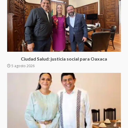
Sanciona Municipio de Oaxaca
de Juárez caso de maltrato
animal tras denuncia ciudadana
5
16 julio 2026
Detienen a Ernesto Ruffo en Baja
California; FGR lo investiga por
presuntos delitos de
Ciudad Salud: justicia social para Oaxaca
delincuencia organizada y
5 agosto 2026
6
contrabando
16 julio 2026
Sin paso carretera Oaxaca-
Cuacnopalan
26 junio 2026
7
Exhorta Poder Legislativo al
IEEPO y al Iocied a realizar una