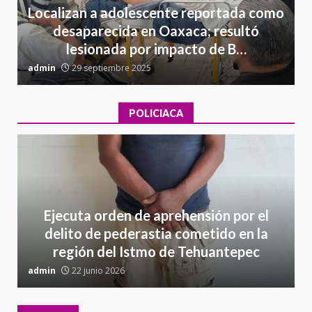
Localizan a adolescente reportada como
desaparecida en Oaxaca; resultó
lesionada por impacto de B…
admin
29 septiembre 2025
a
POLICIACA
Ejecuta orden de aprehensión por el
delito de pederastia cometido en la
región del Istmo de Tehuantepec
admin
22 junio 2026
a