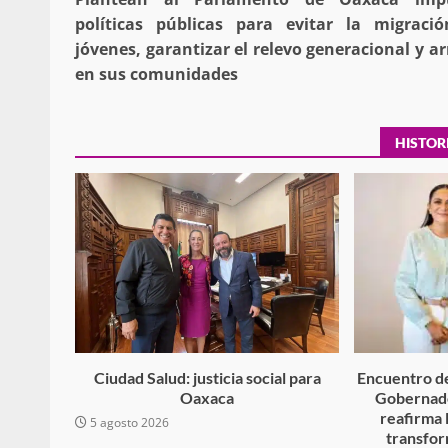
navigation
búsqueda de persona 
políticas públicas para evitar la migraci
jóvenes, garantizar el relevo generacional y ar
admin
17 septiembre 2025
en sus comunidades
HISTOR
SE BUSCA A RECIÉ
admin
17 octubre 2024
Ciudad Salud: justicia social para
Encuentro de
Oaxaca
Gobernado
reafirma 
5 agosto 2026
transfor