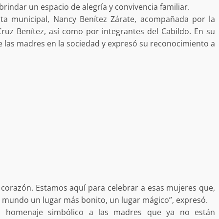
 MORALES
brindar un espacio de alegría y convivencia familiar.
SSTE EN
ta municipal, Nancy Benítez Zárate, acompañada por la
NCUBINATO
Ciudad Salud: justicia social para Oaxaca
 Cruz Benítez, así como por integrantes del Cabildo. En su
5 agosto 2026
de las madres en la sociedad y expresó su reconocimiento a
ular a la
San Pedro
¡Histórico! Bukele elimina el presupuesto a
los partidos políticos.
30 enero 2025
l corazón. Estamos aquí para celebrar a esas mujeres que,
el mundo un lugar más bonito, un lugar mágico”, expresó.
un homenaje simbólico a las madres que ya no están