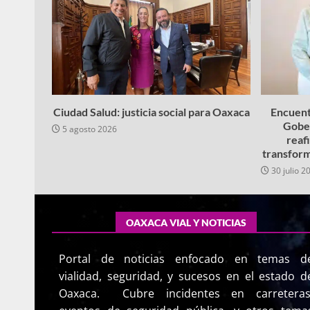
Ciudad Salud: justicia social para Oaxaca
Encuent
Gobe
5 agosto 2026
reaf
transform
30 julio 2
OAXACA VIAL Y NOTICIAS
Portal de noticias enfocado en temas d
vialidad, seguridad, y sucesos en el estado d
Oaxaca. Cubre incidentes en carreteras