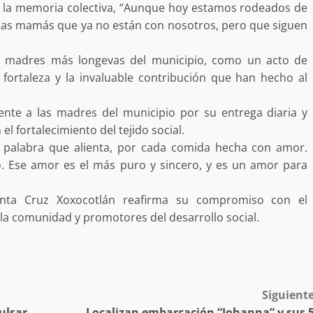
 la memoria colectiva, “Aunque hoy estamos rodeados de
llas mamás que ya no están con nosotros, pero que siguen
s madres más longevas del municipio, como un acto de
uffo en Baja
 fortaleza y la invaluable contribución que han hecho al
vestiga por
delincuencia
Ciudad Salud: justicia social para
nte a las madres del municipio por su entrega diaria y
trabando
Oaxaca
l fortalecimiento del tejido social.
a palabra que alienta, por cada comida hecha con amor.
admin
5 agosto 2026
o. Ese amor es el más puro y sincero, y es un amor para
anta Cruz Xoxocotlán reafirma su compromiso con el
la comunidad y promotores del desarrollo social.
e Seguridad
Detienen a Ernesto Ruffo en Baja
a Sierra Sur
California; FGR lo investiga por
Siguient
gilancia y
presuntos delitos de delincuenci
lsar
Localizan embarcación “Johanna” y sus 