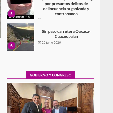
por presuntos delitos de
delincuencia organizada y
5
contrabando
16 julio 2026
Sin paso carretera Oaxaca-
Cuacnopalan
26 junio 2026
6
Ejecuta orden de aprehensión
por el delito de pederastia
cometido en la región del Istmo
de Tehuantepec
GOBIERNO Y CONGRESO
7
22 junio 2026
Ciudad Salud: justicia social
para Oaxaca
5 agosto 2026
1