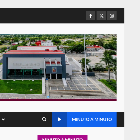
Baja California; FGR lo investiga
por presuntos delitos de
delincuencia organizada y
Facebook
Twitter
Instagram
5
contrabando
16 julio 2026
Sin paso carretera Oaxaca-
Cuacnopalan
26 junio 2026
6
Ejecuta orden de aprehensión
por el delito de pederastia
cometido en la región del Istmo
de Tehuantepec
7
22 junio 2026
MINUTO A MINUTO
Ciudad Salud: justicia social
para Oaxaca
5 agosto 2026
1
MINUTO A MINUTO