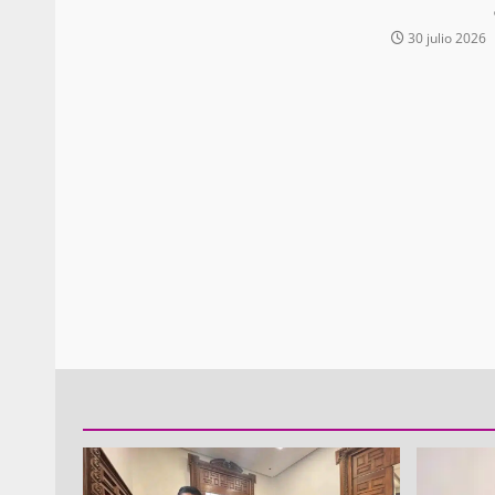
30 julio 2026
Policía Municipal frus
violencia y auxilia a e
zona de Módulos del
Abasto
admin
27 enero 2026