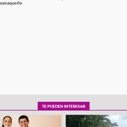
oaxaqueño
tra robo con
mpleada en la
Secretaría de Gobierno refuerza
 Mercado de
presencia institucional en San Jua
Mazatlán
admin
20 julio 2026
TE PUEDEN INTERESAR