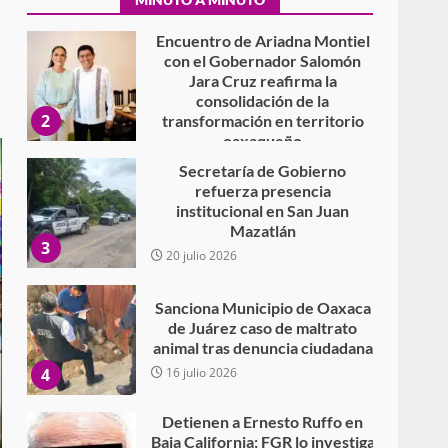
Encuentro de Ariadna Montiel
con el Gobernador Salomón
Jara Cruz reafirma la
consolidación de la
2
transformación en territorio
oaxaqueño
30 julio 2026
Secretaría de Gobierno
refuerza presencia
institucional en San Juan
Mazatlán
3
20 julio 2026
Sanciona Municipio de Oaxaca
de Juárez caso de maltrato
animal tras denuncia ciudadana
4
16 julio 2026
Detienen a Ernesto Ruffo en
Baja California; FGR lo investiga