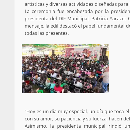
ANUNCIA SENADOR ANTONINO
artísticas y diversas actividades diseñadas para 
REFORMA ESTRUCTURAL AL IS
La ceremonia fue encabezada por la presiden
MATERIA DE PENSIONES Y CO
presidenta del DIF Municipal, Patricia Yarazet
20 febrero 2026
mensaje, la edil destacó el papel fundamental 
todas las presentes.
Se normaliza la circulación vehic
altura del puente Templadera, 
Tapanatepec
22 octubre 2024
“Hoy es un día muy especial, un día que toca e
con su amor, su paciencia y su fuerza, hacen d
Asimismo, la presidenta municipal rindió 