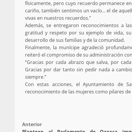
físicamente, pero cuyo recuerdo permanece en
cariño, también sentimos un vacío… el de aque
vivas en nuestros recuerdos.”
Además, se entregaron reconocimientos a la
Detienen a Ernesto R
gratitud y respeto por su ejemplo de vida, su
California; FGR lo in
desarrollo de sus familias y de la comunidad.
presuntos delitos de 
Finalmente, la munícipe agradeció profundame
organizada y con
reiteró el compromiso de su administración con e
“Gracias por cada abrazo que salva, por cad
admin
16 julio 2026
Gracias por dar tanto sin pedir nada a cambi
siempre.”
Con estas acciones, el Ayuntamiento de S
reconocimiento de las mujeres como pilares de 
Despliega Gabinete d
operativos aéreos en l
Post
Anterior
para reforzar la vi
Plantean al Parlamento de Oaxaca impu