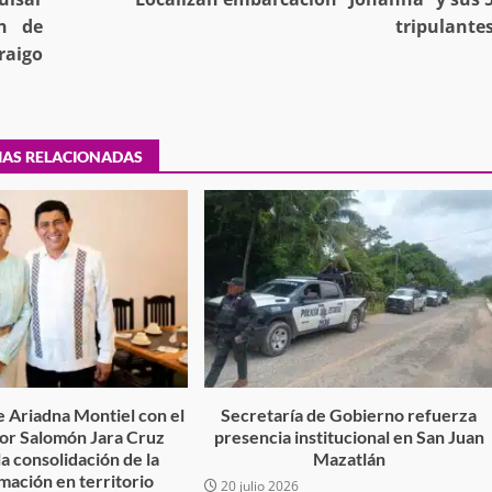
desaparecida
organizada y contrabando
ón de
tripulante
raigo
admin
16 julio 2026
IAS RELACIONADAS
Ejecuta orden de aprehensión por 
delito de pederastia cometido en l
N NACIDA.
región del Istmo de Tehuantepec
admin
22 junio 2026
 Ariadna Montiel con el
Secretaría de Gobierno refuerza
r Salomón Jara Cruz
presencia institucional en San Juan
la consolidación de la
Mazatlán
mación en territorio
20 julio 2026