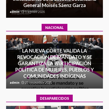
General Moisés Sáenz Garza
16 julio 2026
C
admin
5 agosto 2026
a
NACIONAL
LA NUEVA CORTE VALIDA LA
REVOCACIÓN DE MANDATO Y SE
GARANTIZA LA PARTICIPACIÓN
POLÍTICA DE MUJERES, PUEBLOS Y
COMUNIDADES INDÍGENAS
admin
25 noviembre 2025
a
DESAPARECIDOS