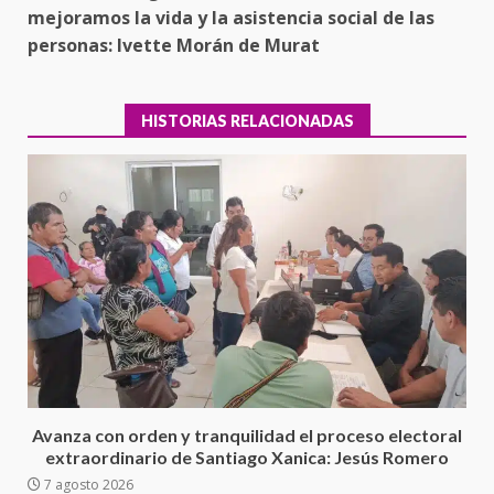
mejoramos la vida y la asistencia social de las
personas: Ivette Morán de Murat
HISTORIAS RELACIONADAS
Ciudad Salud: justicia social para
Oaxaca
5 agosto 2026
3
Avanza con orden y tranquilidad el proceso electoral
extraordinario de Santiago Xanica: Jesús Romero
7 agosto 2026
Encuentro de Ariadna Montiel