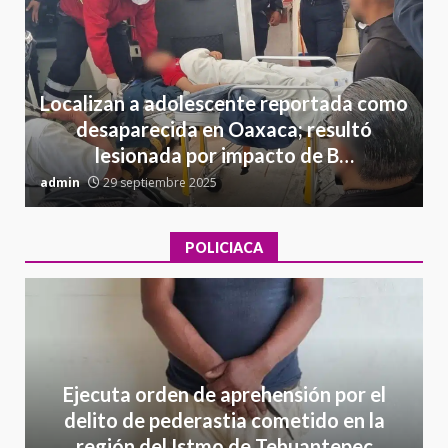
Localizan a adolescente reportada como
desaparecida en Oaxaca; resultó
lesionada por impacto de B…
admin
29 septiembre 2025
a
POLICIACA
Ejecuta orden de aprehensión por el
delito de pederastia cometido en la
región del Istmo de Tehuantepec