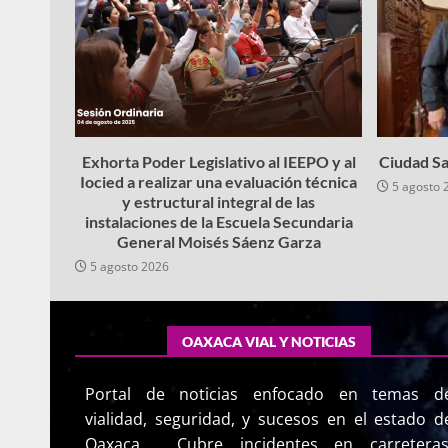
Exhorta Poder Legislativo al IEEPO y al
Ciudad Sa
Iocied a realizar una evaluación técnica
5 agosto 
y estructural integral de las
instalaciones de la Escuela Secundaria
General Moisés Sáenz Garza
5 agosto 2026
OAXACA VIAL Y NOTICIAS
Portal de noticias enfocado en temas d
vialidad, seguridad, y sucesos en el estado d
Oaxaca. Cubre incidentes en carreteras