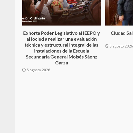
Exhorta Poder Legislativo al IEEPO y
Ciudad Salu
Sanciona Municipio d
al Iocied a realizar una evaluación
técnica y estructural integral de las
Juárez caso de maltrat
5 agosto 202
instalaciones de la Escuela
denuncia ciud
Secundaria General Moisés Sáenz
Garza
admin
16 julio 2026
5 agosto 2026
Despliega Gabinete d
operativos aéreos en l
para reforzar la vi