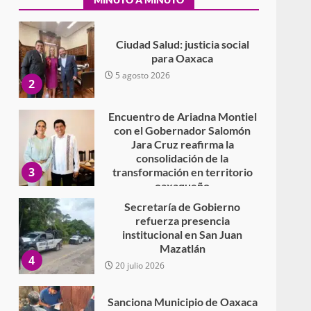
Sáenz Garza
5 agosto 2026
Ciudad Salud: justicia social
para Oaxaca
5 agosto 2026
2
Encuentro de Ariadna Montiel
con el Gobernador Salomón
Jara Cruz reafirma la
consolidación de la
3
transformación en territorio
oaxaqueño
30 julio 2026
Secretaría de Gobierno
refuerza presencia
institucional en San Juan
Mazatlán
4
20 julio 2026
Sanciona Municipio de Oaxaca
de Juárez caso de maltrato