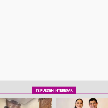
tra robo con
mpleada en la
Secretaría de Gobierno refuerza
 Mercado de
presencia institucional en San Jua
Mazatlán
admin
20 julio 2026
TE PUEDEN INTERESAR