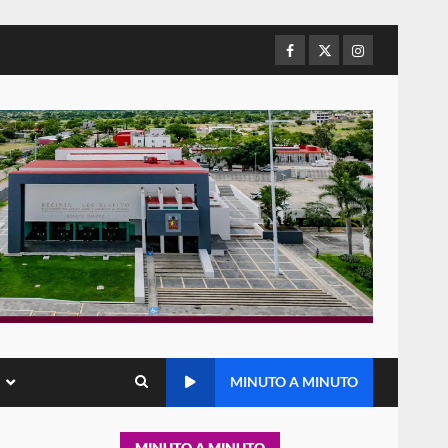
animal tras denuncia ciudadana
5
16 julio 2026
Facebook
Twitter
Instagram
Detienen a Ernesto Ruffo en
Baja California; FGR lo investiga
por presuntos delitos de
delincuencia organizada y
6
contrabando
16 julio 2026
Sin paso carretera Oaxaca-
Cuacnopalan
26 junio 2026
7
Exhorta Poder Legislativo al
IEEPO y al Iocied a realizar una
evaluación técnica y
MINUTO A MINUTO
estructural integral de las
1
instalaciones de la Escuela
Secundaria General Moisés
MINUTO A MINUTO