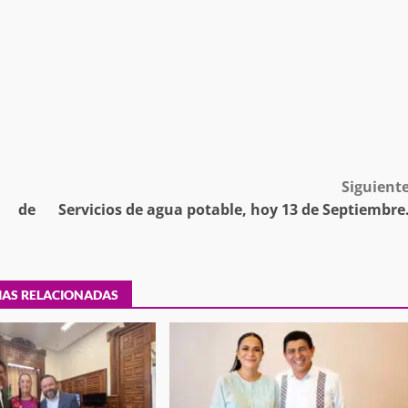
estructural integral de las instalaciones de la
 estar del
Escuela Secundaria General Moisés Sáenz
lero
Garza
5 agosto 2026
Siguient
e de
Servicios de agua potable, hoy 13 de Septiembre
ular a la
San Pedro
¡Histórico! Bukele elimina el presupuesto a
IAS RELACIONADAS
los partidos políticos.
30 enero 2025