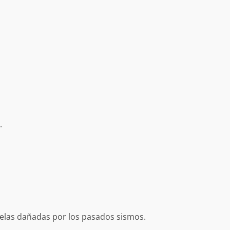
.
.
Exhorta Poder Legislativo al IEEPO y al Iocied
cuelas dañadas por los pasados sismos.
a realizar una evaluación técnica y