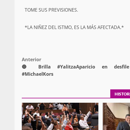
Respaldar la Reforma Electoral es
TOME SUS PREVISIONES.
lado del pueblo: Tania Cabal
5 marzo 2026
*LA NIÑEZ DEL ISTMO, ES LA MÁS AFECTADA.*
Post
Anterior
🔵 Brilla #YalitzaAparicio en desfil
navigation
#MichaelKors
Se normaliza la circulación vehic
altura del puente Templadera, 
HISTOR
Tapanatepec
22 octubre 2024