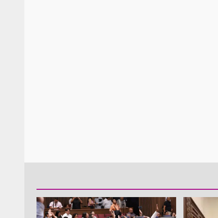
Policía Municipal frus
violencia y auxilia a e
zona de Módulos del
Abasto
admin
27 enero 2026