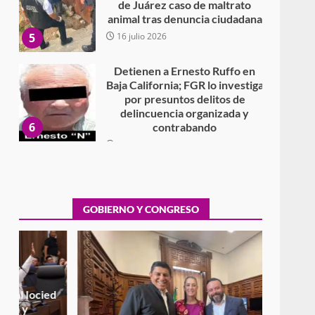
animal tras denuncia ciudadana
5
16 julio 2026
Detienen a Ernesto Ruffo en
Baja California; FGR lo investiga
por presuntos delitos de
delincuencia organizada y
6
contrabando
16 julio 2026
Sin paso carretera Oaxaca-
Cuacnopalan
26 junio 2026
7
GOBIERNO Y CONGRESO
Exhorta Poder Legislativo al
IEEPO y al Iocied a realizar una
evaluación técnica y
estructural integral de las
1
instalaciones de la Escuela
Secundaria General Moisés