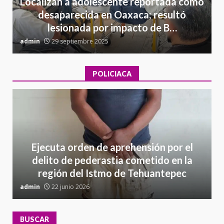
Localizan a adolescente reportada como
desaparecida en Oaxaca; resultó
lesionada por impacto de B…
admin
29 septiembre 2025
a
POLICIACA
Ejecuta orden de aprehensión por el
delito de pederastia cometido en la
región del Istmo de Tehuantepec
admin
22 junio 2026
a
BUSCAR