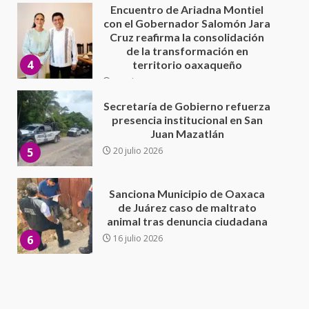
Secretaría de Gobierno refuerza
presencia institucional en San
Juan Mazatlán
5
20 julio 2026
Sanciona Municipio de Oaxaca
de Juárez caso de maltrato
animal tras denuncia ciudadana
6
16 julio 2026
Detienen a Ernesto Ruffo en Baja
California; FGR lo investiga por
presuntos delitos de
delincuencia organizada y
7
contrabando
16 julio 2026
Avanza con orden y tranquilidad
el proceso electoral
extraordinario de Santiago