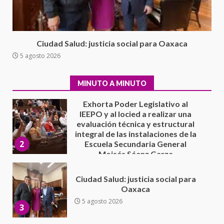
Xanica: Jesús Romero
1
7 agosto 2026
Exhorta Poder Legislativo al
Ciudad Salud: justicia social para Oaxaca
IEEPO y al Iocied a realizar una
5 agosto 2026
evaluación técnica y estructural
integral de las instalaciones de la
2
Escuela Secundaria General
MINUTO A MINUTO
Moisés Sáenz Garza
5 agosto 2026
Ciudad Salud: justicia social para
Oaxaca
5 agosto 2026
3
Encuentro de Ariadna Montiel
con el Gobernador Salomón Jara
Cruz reafirma la consolidación
de la transformación en
4
territorio oaxaqueño
30 julio 2026