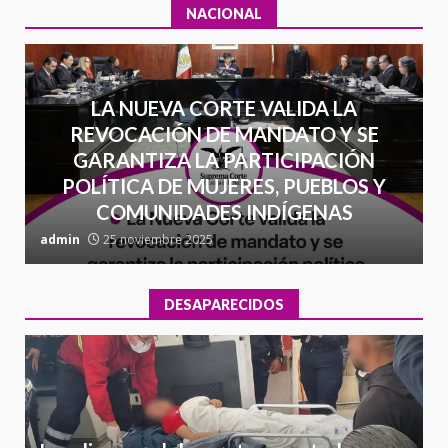
NACIONAL
LA NUEVA CORTE VALIDA LA
REVOCACIÓN DE MANDATO Y SE
GARANTIZA LA PARTICIPACIÓN
POLÍTICA DE MUJERES, PUEBLOS Y
COMUNIDADES INDÍGENAS
admin
25 noviembre 2025
a
DESAPARECIDOS