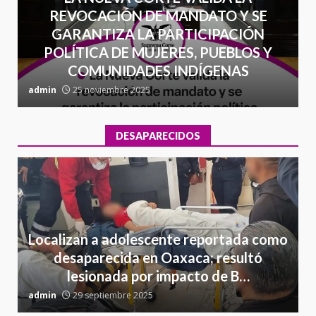
REVOCACIÓN DE MANDATO Y SE
GARANTIZA LA PARTICIPACIÓN
POLÍTICA DE MUJERES, PUEBLOS Y
COMUNIDADES INDÍGENAS
admin
25 noviembre 2025
a
DESAPARECIDOS
Localizan a adolescente reportada como
desaparecida en Oaxaca; resultó
lesionada por impacto de B…
admin
29 septiembre 2025
a