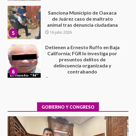
Detienen a Ernesto Ruffo en Baja
California; FGR lo investiga por
presuntos delitos de
delincuencia organizada y
6
contrabando
16 julio 2026
Sin paso carretera Oaxaca-
Cuacnopalan
26 junio 2026
7
Exhorta Poder Legislativo al
IEEPO y al Iocied a realizar una
evaluación técnica y estructural
integral de las instalaciones de la
GOBIERNO Y CONGRESO
1
Escuela Secundaria General
Moisés Sáenz Garza
5 agosto 2026
Ciudad Salud: justicia social para