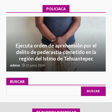
POLICIACA
Ejecuta orden de aprehensión por el
delito de pederastia cometido en la
región del Istmo de Tehuantepec
admin
22 junio 2026
a
BUSCAR
BUSCAR