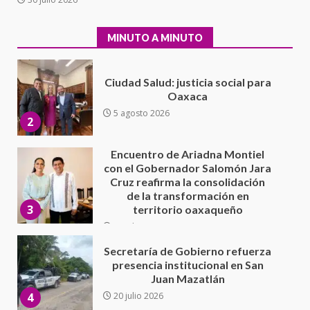
Oaxaca
5 agosto 2026
2
MINUTO A MINUTO
Encuentro de Ariadna Montiel
con el Gobernador Salomón Jara
Cruz reafirma la consolidación
de la transformación en
3
territorio oaxaqueño
30 julio 2026
Secretaría de Gobierno refuerza
presencia institucional en San
Juan Mazatlán
4
20 julio 2026
Sanciona Municipio de Oaxaca
de Juárez caso de maltrato
animal tras denuncia ciudadana
5
16 julio 2026