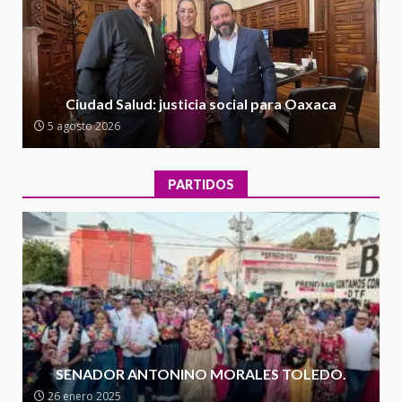
Oaxaca
5 agosto 2026
2
Encuentro de Ariadna Montiel
con el Gobernador Salomón Jara
Ciudad Salud: justicia social para Oaxaca
Cruz reafirma la consolidación
5 agosto 2026
de la transformación en
3
territorio oaxaqueño
30 julio 2026
PARTIDOS
Secretaría de Gobierno refuerza
presencia institucional en San
Juan Mazatlán
4
20 julio 2026
Sanciona Municipio de Oaxaca
de Juárez caso de maltrato
animal tras denuncia ciudadana
SENADOR ANTONINO MORALES TOLEDO.
5
16 julio 2026
26 enero 2025