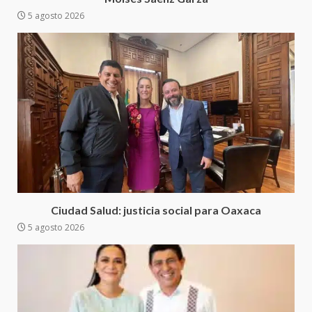
Secretaría de Gobierno refuerza
5 agosto 2026
presencia institucional en San
Juan Mazatlán
4
20 julio 2026
Sanciona Municipio de Oaxaca
de Juárez caso de maltrato
animal tras denuncia ciudadana
5
16 julio 2026
Detienen a Ernesto Ruffo en Baja
California; FGR lo investiga por
presuntos delitos de
Ciudad Salud: justicia social para Oaxaca
delincuencia organizada y
5 agosto 2026
6
contrabando
16 julio 2026
Sin paso carretera Oaxaca-
Cuacnopalan