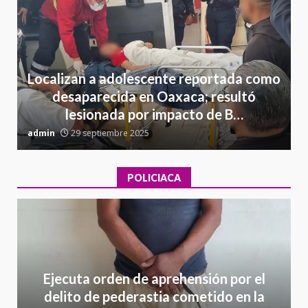
Localizan a adolescente reportada como
desaparecida en Oaxaca; resultó
lesionada por impacto de B…
admin
29 septiembre 2025
a
POLICIACA
Ejecuta orden de aprehensión por el
delito de pederastia cometido en la