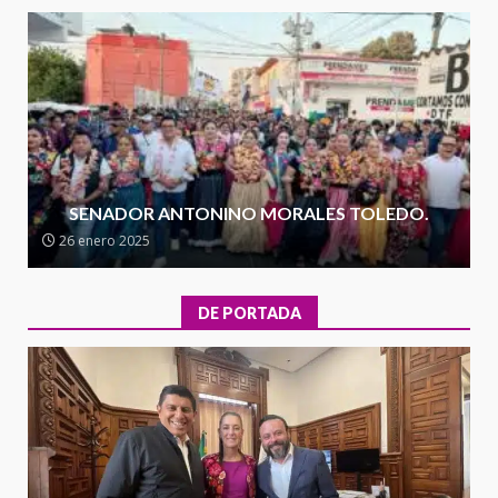
Secretaría de Gobierno refuerza
presencia institucional en San
Juan Mazatlán
4
20 julio 2026
Sanciona Municipio de Oaxaca
de Juárez caso de maltrato
animal tras denuncia ciudadana
SENADOR ANTONINO MORALES TOLEDO.
5
16 julio 2026
26 enero 2025
Detienen a Ernesto Ruffo en Baja
California; FGR lo investiga por
DE PORTADA
presuntos delitos de
delincuencia organizada y
6
contrabando
16 julio 2026
l
Sin paso carretera Oaxaca-
a
Cuacnopalan
26 junio 2026