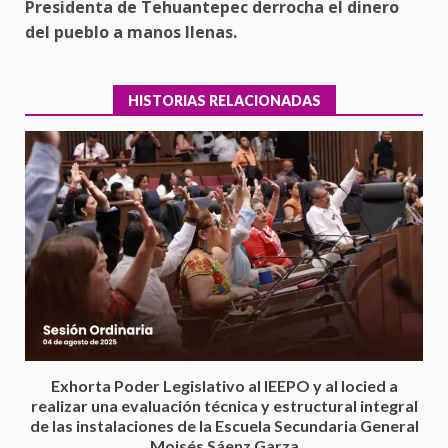
Presidenta de Tehuantepec derrocha el dinero
del pueblo a manos llenas.
HISTORIAS RELACIONADAS
Encuentro de Ariadna Montiel
con el Gobernador Salomón Jara
Cruz reafirma la consolidación
Exhorta Poder Legislativo al IEEPO y al Iocied a
de la transformación en
3
realizar una evaluación técnica y estructural integral
territorio oaxaqueño
de las instalaciones de la Escuela Secundaria General
30 julio 2026
Moisés Sáenz Garza