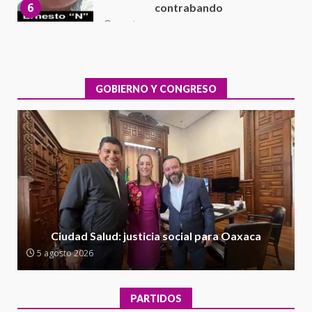
7
Exhorta Poder Legislativo al
IEEPO y al Iocied a realizar una
evaluación técnica y estructural
integral de las instalaciones de la
GOBIERNO Y CONGRESO
1
Escuela Secundaria General
Moisés Sáenz Garza
5 agosto 2026
Ciudad Salud: justicia social para
Oaxaca
5 agosto 2026
2
Encuentro de Ariadna Montiel
con el Gobernador Salomón Jara
Ciudad Salud: justicia social para Oaxaca
Cruz reafirma la consolidación
5 agosto 2026
de la transformación en
3
territorio oaxaqueño
30 julio 2026
PARTIDOS