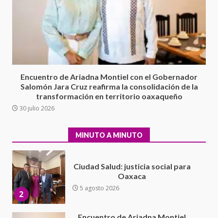
26 junio 2026
7
Exhorta Poder Legislativo al
IEEPO y al Iocied a realizar una
evaluación técnica y estructural
integral de las instalaciones de la
1
Escuela Secundaria General
Encuentro de Ariadna Montiel con el Gobernador
Moisés Sáenz Garza
Salomón Jara Cruz reafirma la consolidación de la
5 agosto 2026
transformación en territorio oaxaqueño
Ciudad Salud: justicia social para
30 julio 2026
Oaxaca
5 agosto 2026
2
MINUTO A MINUTO
Encuentro de Ariadna Montiel
con el Gobernador Salomón Jara
Cruz reafirma la consolidación
de la transformación en
3
territorio oaxaqueño
30 julio 2026