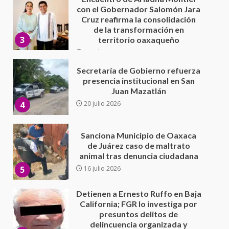
Secretaría de Gobierno refuerza
presencia institucional en San
Juan Mazatlán
4
20 julio 2026
Sanciona Municipio de Oaxaca
de Juárez caso de maltrato
animal tras denuncia ciudadana
5
16 julio 2026
Detienen a Ernesto Ruffo en Baja
California; FGR lo investiga por
presuntos delitos de
delincuencia organizada y
6
contrabando
16 julio 2026
Sin paso carretera Oaxaca-
Cuacnopalan
26 junio 2026