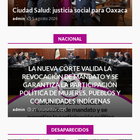
7
Ciudad Salud: justicia social para Oaxaca
admin
5 agosto 2026
a
NACIONAL
LA NUEVA CORTE VALIDA LA
REVOCACIÓN DE MANDATO Y SE
GARANTIZA LA PARTICIPACIÓN
POLÍTICA DE MUJERES, PUEBLOS Y
COMUNIDADES INDÍGENAS
admin
25 noviembre 2025
a
DESAPARECIDOS