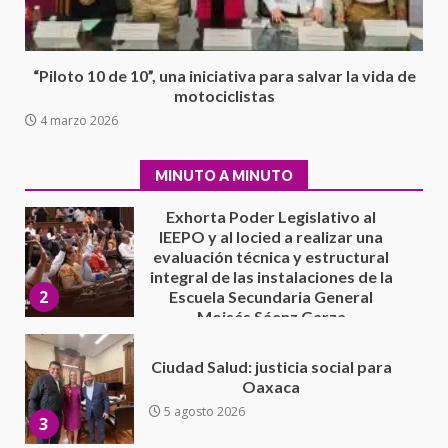
extraordinario de Santiago
Xanica: Jesús Romero
1
7 agosto 2026
“Piloto 10 de 10”, una iniciativa para salvar la vida de
Exhorta Poder Legislativo al
motociclistas
IEEPO y al Iocied a realizar una
4 marzo 2026
evaluación técnica y estructural
integral de las instalaciones de la
2
Escuela Secundaria General
MINUTO A MINUTO
Moisés Sáenz Garza
5 agosto 2026
Ciudad Salud: justicia social para
Oaxaca
5 agosto 2026
3
Encuentro de Ariadna Montiel
con el Gobernador Salomón Jara
Cruz reafirma la consolidación
de la transformación en
4
territorio oaxaqueño