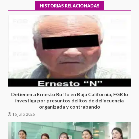
HISTORIAS RELACIONADAS
Ciudad Salud: justicia social para
Oaxaca
5 agosto 2026
3
Detienen a Ernesto Ruffo en Baja California; FGR lo
investiga por presuntos delitos de delincuencia
organizada y contrabando
Encuentro de Ariadna Montiel
16 julio 2026
con el Gobernador Salomón Jara
Cruz reafirma la consolidación
de la transformación en
4
territorio oaxaqueño