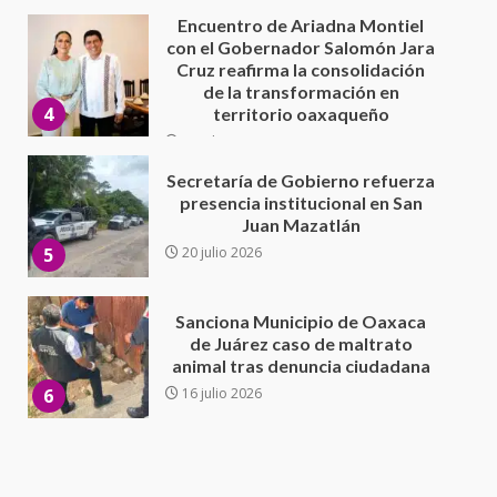
30 julio 2026
Secretaría de Gobierno refuerza
presencia institucional en San
Juan Mazatlán
5
20 julio 2026
Sanciona Municipio de Oaxaca
de Juárez caso de maltrato
animal tras denuncia ciudadana
6
16 julio 2026
Detienen a Ernesto Ruffo en Baja
California; FGR lo investiga por
presuntos delitos de
delincuencia organizada y
7
contrabando
16 julio 2026
Avanza con orden y tranquilidad
el proceso electoral
extraordinario de Santiago