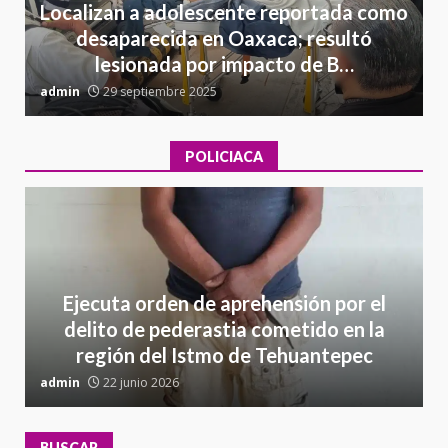
Localizan a adolescente reportada como
desaparecida en Oaxaca; resultó
lesionada por impacto de B…
admin
29 septiembre 2025
a
POLICIACA
Ejecuta orden de aprehensión por el
delito de pederastia cometido en la
región del Istmo de Tehuantepec
admin
22 junio 2026
a
BUSCAR