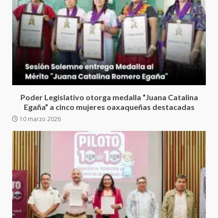
30 julio 2026
Secretaría de Gobierno refuerza
presencia institucional en San
Juan Mazatlán
5
20 julio 2026
Sanciona Municipio de Oaxaca
de Juárez caso de maltrato
Poder Legislativo otorga medalla “Juana Catalina
animal tras denuncia ciudadana
Egaña” a cinco mujeres oaxaqueñas destacadas
6
16 julio 2026
10 marzo 2026
Detienen a Ernesto Ruffo en Baja
California; FGR lo investiga por
presuntos delitos de
delincuencia organizada y
7
contrabando
16 julio 2026
Avanza con orden y tranquilidad
el proceso electoral