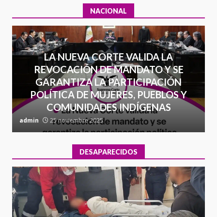
NACIONAL
LA NUEVA CORTE VALIDA LA
REVOCACIÓN DE MANDATO Y SE
GARANTIZA LA PARTICIPACIÓN
POLÍTICA DE MUJERES, PUEBLOS Y
COMUNIDADES INDÍGENAS
admin
25 noviembre 2025
a
DESAPARECIDOS