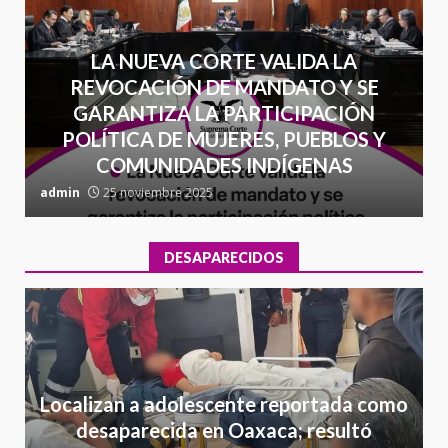
LA NUEVA CORTE VALIDA LA
REVOCACIÓN DE MANDATO Y SE
GARANTIZA LA PARTICIPACIÓN
POLÍTICA DE MUJERES, PUEBLOS Y
COMUNIDADES INDÍGENAS
admin
25 noviembre 2025
a
DESAPARECIDOS
Localizan a adolescente reportada como
desaparecida en Oaxaca; resultó