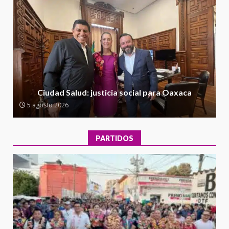
5 agosto 2026
Ciudad Salud: justicia social para
Oaxaca
5 agosto 2026
2
Encuentro de Ariadna Montiel
con el Gobernador Salomón Jara
Ciudad Salud: justicia social para Oaxaca
Cruz reafirma la consolidación
5 agosto 2026
de la transformación en
3
territorio oaxaqueño
30 julio 2026
PARTIDOS
Secretaría de Gobierno refuerza
presencia institucional en San
Juan Mazatlán
4
20 julio 2026
Sanciona Municipio de Oaxaca
de Juárez caso de maltrato