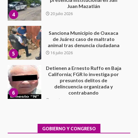
animal tras denuncia ciudadana
5
16 julio 2026
Detienen a Ernesto Ruffo en Baja
California; FGR lo investiga por
presuntos delitos de
delincuencia organizada y
6
contrabando
16 julio 2026
Sin paso carretera Oaxaca-
Cuacnopalan
26 junio 2026
7
Exhorta Poder Legislativo al
IEEPO y al Iocied a realizar una
evaluación técnica y estructural
integral de las instalaciones de la
GOBIERNO Y CONGRESO
1
Escuela Secundaria General
Moisés Sáenz Garza