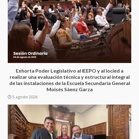
Encuentro de Ariadna Montiel
con el Gobernador Salomón Jara
Cruz reafirma la consolidación
Exhorta Poder Legislativo al IEEPO y al Iocied a
de la transformación en
3
realizar una evaluación técnica y estructural integral
territorio oaxaqueño
de las instalaciones de la Escuela Secundaria General
30 julio 2026
Moisés Sáenz Garza
Secretaría de Gobierno refuerza
5 agosto 2026
presencia institucional en San
Juan Mazatlán
4
20 julio 2026
Sanciona Municipio de Oaxaca