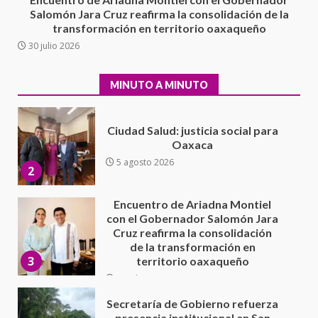
Moisés Sáenz Garza
Salomón Jara Cruz reafirma la consolidación de la
5 agosto 2026
transformación en territorio oaxaqueño
Ciudad Salud: justicia social para
30 julio 2026
Oaxaca
5 agosto 2026
2
MINUTO A MINUTO
Encuentro de Ariadna Montiel
con el Gobernador Salomón Jara
Cruz reafirma la consolidación
de la transformación en
3
territorio oaxaqueño
30 julio 2026
Secretaría de Gobierno refuerza
presencia institucional en San
Juan Mazatlán
4
20 julio 2026
Sanciona Municipio de Oaxaca
de Juárez caso de maltrato