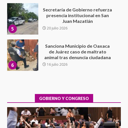
Sanciona Municipio de Oaxaca
de Juárez caso de maltrato
animal tras denuncia ciudadana
6
16 julio 2026
Detienen a Ernesto Ruffo en Baja
California; FGR lo investiga por
presuntos delitos de
delincuencia organizada y
7
contrabando
16 julio 2026
Avanza con orden y tranquilidad
el proceso electoral
extraordinario de Santiago
Xanica: Jesús Romero
GOBIERNO Y CONGRESO
1
7 agosto 2026
Exhorta Poder Legislativo al
IEEPO y al Iocied a realizar una
evaluación técnica y estructural