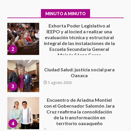
evaluación técnica y estructural
integral de las instalaciones de la
2
Escuela Secundaria General
MINUTO A MINUTO
Moisés Sáenz Garza
5 agosto 2026
Ciudad Salud: justicia social para
Oaxaca
5 agosto 2026
3
Encuentro de Ariadna Montiel
con el Gobernador Salomón Jara
Cruz reafirma la consolidación
de la transformación en
4
territorio oaxaqueño
30 julio 2026
Secretaría de Gobierno refuerza
presencia institucional en San
Juan Mazatlán
5
20 julio 2026