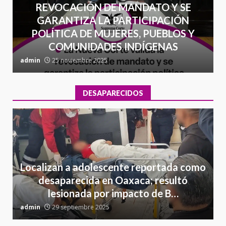
REVOCACIÓN DE MANDATO Y SE
GARANTIZA LA PARTICIPACIÓN
POLÍTICA DE MUJERES, PUEBLOS Y
COMUNIDADES INDÍGENAS
admin
25 noviembre 2025
a
DESAPARECIDOS
Localizan a adolescente reportada como
desaparecida en Oaxaca; resultó
lesionada por impacto de B…
admin
29 septiembre 2025
a