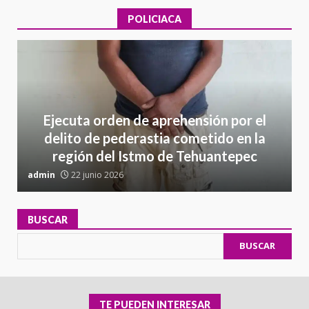
POLICIACA
Ejecuta orden de aprehensión por el
delito de pederastia cometido en la
región del Istmo de Tehuantepec
admin
22 junio 2026
a
BUSCAR
BUSCAR
TE PUEDEN INTERESAR