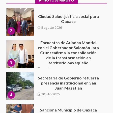
MINUTO A MINUTO
Encuentro de Ariadna Montiel
con el Gobernador Salomón Jara
Cruz reafirma la consolidación
de la transformación en
3
territorio oaxaqueño
30 julio 2026
Secretaría de Gobierno refuerza
presencia institucional en San
Juan Mazatlán
4
20 julio 2026
Sanciona Municipio de Oaxaca
de Juárez caso de maltrato
animal tras denuncia ciudadana
5
16 julio 2026
Detienen a Ernesto Ruffo en Baja
California; FGR lo investiga por