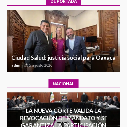
DE PORTADA
presuntos delitos de
delincuencia organizada y
6
contrabando
16 julio 2026
l
Sin paso carretera Oaxaca-
a
Cuacnopalan
26 junio 2026
7
Ciudad Salud: justicia social para Oaxaca
admin
5 agosto 2026
a
NACIONAL
LA NUEVA CORTE VALIDA LA
REVOCACIÓN DE MANDATO Y SE
GARANTIZA LA PARTICIPACIÓN