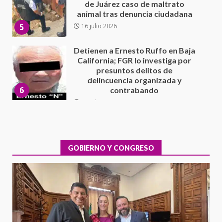
presuntos delitos de
delincuencia organizada y
6
contrabando
16 julio 2026
Sin paso carretera Oaxaca-
Cuacnopalan
26 junio 2026
7
Exhorta Poder Legislativo al
IEEPO y al Iocied a realizar una
evaluación técnica y estructural
integral de las instalaciones de la
GOBIERNO Y CONGRESO
1
Escuela Secundaria General
Moisés Sáenz Garza
5 agosto 2026
Ciudad Salud: justicia social para
Oaxaca
5 agosto 2026
2