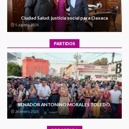
Encuentro de Ariadna Montiel
con el Gobernador Salomón Jara
Ciudad Salud: justicia social para Oaxaca
Cruz reafirma la consolidación
5 agosto 2026
de la transformación en
3
territorio oaxaqueño
30 julio 2026
PARTIDOS
Secretaría de Gobierno refuerza
presencia institucional en San
Juan Mazatlán
4
20 julio 2026
Sanciona Municipio de Oaxaca
de Juárez caso de maltrato
animal tras denuncia ciudadana
SENADOR ANTONINO MORALES TOLEDO.
5
16 julio 2026
26 enero 2025
Detienen a Ernesto Ruffo en Baja
California; FGR lo investiga por