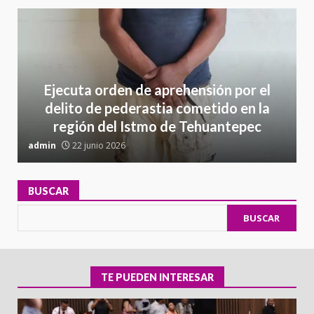
Ejecuta orden de aprehensión por el
delito de pederastia cometido en la
región del Istmo de Tehuantepec
admin
22 junio 2026
a
BUSCAR
BUSCAR
TE PUEDEN INTERESAR