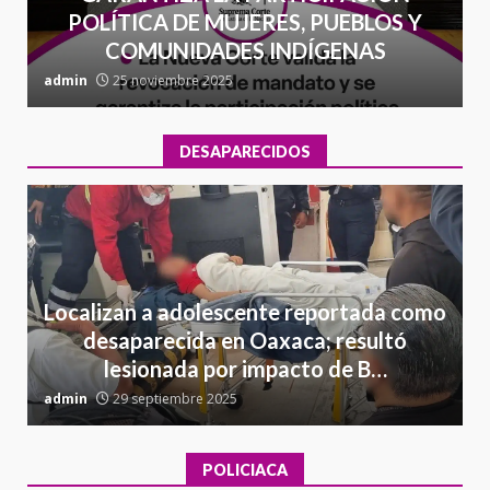
POLÍTICA DE MUJERES, PUEBLOS Y
COMUNIDADES INDÍGENAS
admin
25 noviembre 2025
a
DESAPARECIDOS
Localizan a adolescente reportada como
desaparecida en Oaxaca; resultó
lesionada por impacto de B…
admin
29 septiembre 2025
a
POLICIACA