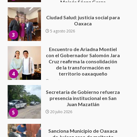
Encuentro de Ariadna Montiel
con el Gobernador Salomón Jara
Cruz reafirma la consolidación
de la transformación en
4
territorio oaxaqueño
30 julio 2026
Secretaría de Gobierno refuerza
presencia institucional en San
Juan Mazatlán
5
20 julio 2026
Sanciona Municipio de Oaxaca
de Juárez caso de maltrato
animal tras denuncia ciudadana
6
16 julio 2026
Detienen a Ernesto Ruffo en Baja
California; FGR lo investiga por