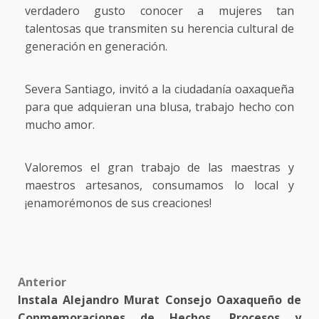
verdadero gusto conocer a mujeres tan
talentosas que transmiten su herencia cultural de
generación en generación.
Severa Santiago, invitó a la ciudadanía oaxaqueña
para que adquieran una blusa, trabajo hecho con
mucho amor.
Valoremos el gran trabajo de las maestras y
maestros artesanos, consumamos lo local y
¡enamorémonos de sus creaciones!
Post
Anterior
Instala Alejandro Murat Consejo Oaxaqueño de
navigation
Conmemoraciones de Hechos, Procesos y