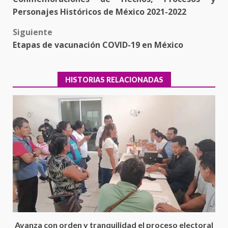
Personajes Históricos de México 2021-2022
Siguiente
Etapas de vacunación COVID-19 en México
HISTORIAS RELACIONADAS
Ciudad Salud: justicia social para
Oaxaca
5 agosto 2026
3
Avanza con orden y tranquilidad el proceso electoral