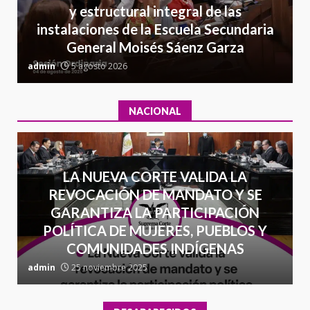
y estructural integral de las
delincuencia organizada y
7
instalaciones de la Escuela Secundaria
contrabando
General Moisés Sáenz Garza
16 julio 2026
C
admin
5 agosto 2026
a
NACIONAL
LA NUEVA CORTE VALIDA LA
REVOCACIÓN DE MANDATO Y SE
GARANTIZA LA PARTICIPACIÓN
POLÍTICA DE MUJERES, PUEBLOS Y
COMUNIDADES INDÍGENAS
admin
25 noviembre 2025
a