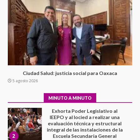
presuntos delitos de
delincuencia organizada y
7
contrabando
16 julio 2026
Avanza con orden y tranquilidad
el proceso electoral
extraordinario de Santiago
Xanica: Jesús Romero
1
7 agosto 2026
Exhorta Poder Legislativo al
Ciudad Salud: justicia social para Oaxaca
IEEPO y al Iocied a realizar una
5 agosto 2026
evaluación técnica y estructural
integral de las instalaciones de la
2
Escuela Secundaria General
MINUTO A MINUTO
Moisés Sáenz Garza
5 agosto 2026
Ciudad Salud: justicia social para
Oaxaca
5 agosto 2026
3