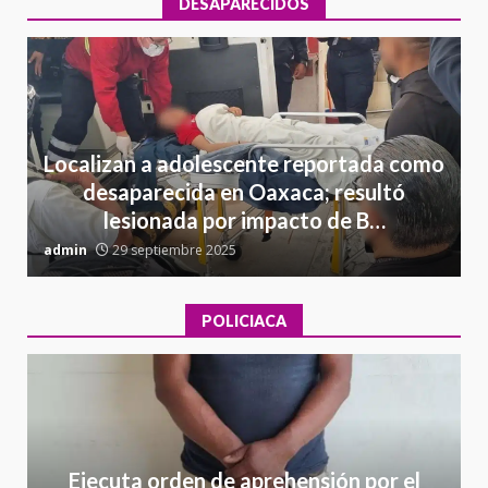
DESAPARECIDOS
Localizan a adolescente reportada como
desaparecida en Oaxaca; resultó
lesionada por impacto de B…
admin
29 septiembre 2025
a
POLICIACA
Ejecuta orden de aprehensión por el