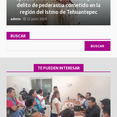
delito de pederastia cometido en la
región del Istmo de Tehuantepec
admin
22 junio 2026
a
BUSCAR
BUSCAR
TE PUEDEN INTERESAR