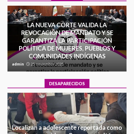
LA NUEVA CORTE VALIDA LA
REVOCACIÓN DE MANDATO Y SE
GARANTIZA LA PARTICIPACIÓN
POLÍTICA DE MUJERES, PUEBLOS Y
COMUNIDADES INDÍGENAS
admin
25 noviembre 2025
a
DESAPARECIDOS
Localizan a adolescente reportada como