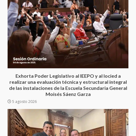
Encuentro de Ariadna Montiel
con el Gobernador Salomón Jara
Cruz reafirma la consolidación
Exhorta Poder Legislativo al IEEPO y al Iocied a
de la transformación en
3
realizar una evaluación técnica y estructural integral
territorio oaxaqueño
de las instalaciones de la Escuela Secundaria General
30 julio 2026
Moisés Sáenz Garza
Secretaría de Gobierno refuerza
5 agosto 2026
presencia institucional en San
Juan Mazatlán
4
20 julio 2026