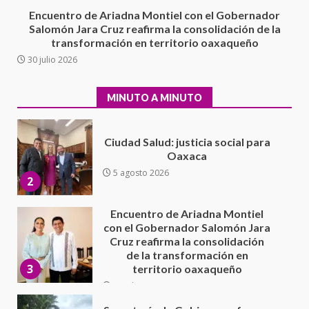
1
Escuela Secundaria General
Encuentro de Ariadna Montiel con el Gobernador
Moisés Sáenz Garza
Salomón Jara Cruz reafirma la consolidación de la
5 agosto 2026
transformación en territorio oaxaqueño
Ciudad Salud: justicia social para
30 julio 2026
Oaxaca
5 agosto 2026
2
MINUTO A MINUTO
Encuentro de Ariadna Montiel
con el Gobernador Salomón Jara
Cruz reafirma la consolidación
de la transformación en
3
territorio oaxaqueño
30 julio 2026
Secretaría de Gobierno refuerza
presencia institucional en San
Juan Mazatlán
4
20 julio 2026