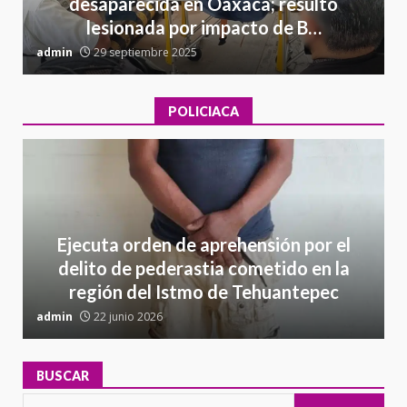
desaparecida en Oaxaca; resultó
lesionada por impacto de B…
admin
29 septiembre 2025
a
POLICIACA
Ejecuta orden de aprehensión por el
delito de pederastia cometido en la
región del Istmo de Tehuantepec
admin
22 junio 2026
a
BUSCAR