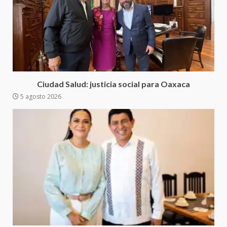
Sanciona Municipio de Oaxaca
de Juárez caso de maltrato
animal tras denuncia ciudadana
5
16 julio 2026
Detienen a Ernesto Ruffo en Baja
California; FGR lo investiga por
presuntos delitos de
Ciudad Salud: justicia social para Oaxaca
delincuencia organizada y
5 agosto 2026
6
contrabando
16 julio 2026
Sin paso carretera Oaxaca-
Cuacnopalan
26 junio 2026
7
Exhorta Poder Legislativo al
IEEPO y al Iocied a realizar una
evaluación técnica y estructural
integral de las instalaciones de la