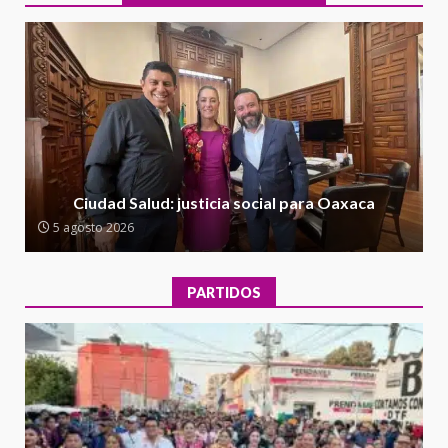
1
Escuela Secundaria General
Moisés Sáenz Garza
5 agosto 2026
Ciudad Salud: justicia social para
Oaxaca
5 agosto 2026
2
Encuentro de Ariadna Montiel
con el Gobernador Salomón Jara
Ciudad Salud: justicia social para Oaxaca
Cruz reafirma la consolidación
5 agosto 2026
de la transformación en
3
territorio oaxaqueño
30 julio 2026
PARTIDOS
Secretaría de Gobierno refuerza
presencia institucional en San
Juan Mazatlán
4
20 julio 2026
Sanciona Municipio de Oaxaca