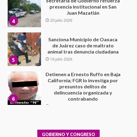
Sanciona Municipio de Oaxaca
de Juárez caso de maltrato
animal tras denuncia ciudadana
5
16 julio 2026
Detienen a Ernesto Ruffo en Baja
California; FGR lo investiga por
presuntos delitos de
delincuencia organizada y
6
contrabando
16 julio 2026
Sin paso carretera Oaxaca-
Cuacnopalan
26 junio 2026
7
Exhorta Poder Legislativo al
IEEPO y al Iocied a realizar una
evaluación técnica y estructural
integral de las instalaciones de la
GOBIERNO Y CONGRESO