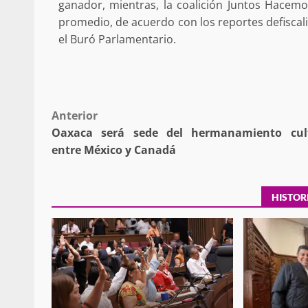
ganador, mientras, la coalición Juntos Hacemo
promedio, de acuerdo con los reportes defiscaliz
el Buró Parlamentario.
Policía Municipal frus
violencia y auxilia a e
zona de Módulos del
Abasto
Post
Anterior
admin
27 enero 2026
Oaxaca será sede del hermanamiento cul
navigation
entre México y Canadá
HISTOR