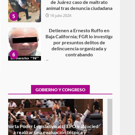
Detienen a Ernesto Ruffo en
Baja California; FGR lo investiga
por presuntos delitos de
delincuencia organizada y
6
contrabando
16 julio 2026
Sin paso carretera Oaxaca-
Cuacnopalan
26 junio 2026
7
Exhorta Poder Legislativo al
GOBIERNO Y CONGRESO
IEEPO y al Iocied a realizar una
evaluación técnica y
estructural integral de las
1
instalaciones de la Escuela
Secundaria General Moisés
Sáenz Garza
5 agosto 2026
Ciudad Salud: justicia social