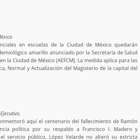
Exhorta Poder Legislativo al IEEP
y al Iocied a realizar una evaluació
técnica y estructural integral de l
México
e Oaxaca de
instalaciones de la Escuela
senciales en escuelas de la Ciudad de México quedarán
o animal tras
Secundaria General Moisés Sáen
emiológico amarillo anunciado por la Secretaría de Salud
adana
Garza
 en la Ciudad de México (AEFCM). La medida aplica para las
admin
5 agosto 2026
a, Normal y Actualización del Magisterio de la capital del
Ejecutivo.
onmemoró aquí el centenario del fallecimiento de Ramón
e Seguridad
Detienen a Ernesto Ruffo en Baja
ncia política por su respaldo a Francisco I. Madero y
a Sierra Sur
California; FGR lo investiga por
l servicio público, López Velarde no alteró su estricta
gilancia y
presuntos delitos de delincuenci