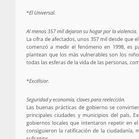
Respaldar la Reforma Electoral es
*
El Universal.
lado del pueblo: Tania Cabal
5 marzo 2026
Al menos 357 mil dejaron su hogar por la violencia.
La cifra de afectados, unos 357 mil desde que 
comenzó a medir el fenómeno en 1998, es par
plantean que los más vulnerables son los niño
todas las esferas de la vida de las personas, com
*
Excélsior.
Se normaliza la circulación vehic
Seguridad y economía, claves para reelección.
altura del puente Templadera, 
Tapanatepec
Las buenas prácticas de gobierno se convirtier
22 octubre 2024
principales ciudades y municipios del país. E
gobiernos locales que intentaron repetir en el
consiguieron la ratificación de la ciudadanía
sufragios.