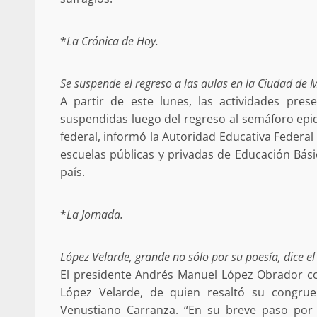
*
La Crónica de Hoy.
Se suspende el regreso a las aulas en la Ciudad de 
Sanciona Municipio d
A partir de este lunes, las actividades pre
Juárez caso de maltrat
suspendidas luego del regreso al semáforo epid
denuncia ciud
federal, informó la Autoridad Educativa Federal
admin
16 julio 2026
escuelas públicas y privadas de Educación Básic
país.
*
La Jornada.
López Velarde, grande no sólo por su poesía, dice el 
El presidente Andrés Manuel López Obrador c
Despliega Gabinete d
López Velarde, de quien resaltó su congrue
operativos aéreos en l
Venustiano Carranza. “En su breve paso por e
para reforzar la vi