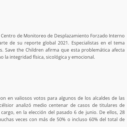
estructural integral de las instalaciones de la
 estar del
Escuela Secundaria General Moisés Sáenz
lero
Garza
5 agosto 2026
el Centro de Monitoreo de Desplazamiento Forzado Interno
te de su reporte global 2021. Especialistas en el tema
s. Save the Children afirma que esta problemática afecta
o la integridad física, sicológica y emocional.
ular a la
San Pedro
¡Histórico! Bukele elimina el presupuesto a
los partidos políticos.
on en valiosos votos para algunos de los alcaldes de las
30 enero 2025
xcélsior analizó medio centenar de casos de titulares de
 cargo, en la elección del pasado 6 de junio. De ellos, 28
, muchas veces con más de 50% o incluso 60% del total de