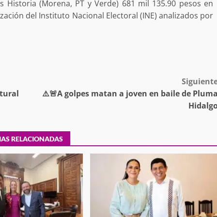
s Historia (Morena, PT y Verde) 681 mil 135.90 pesos en
ación del Instituto Nacional Electoral (INE) analizados por
tra robo con
mpleada en la
Secretaría de Gobierno refuerza
 Mercado de
presencia institucional en San Jua
Mazatlán
Siguient
admin
20 julio 2026
tural
⚠️🚨A golpes matan a joven en baile de Plum
Hidalg
IAS RELACIONADAS