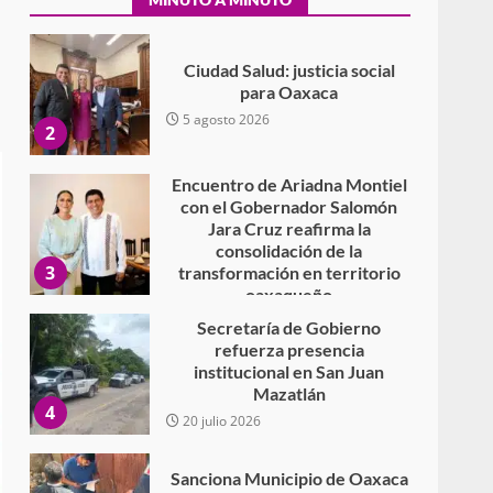
para Oaxaca
5 agosto 2026
2
Encuentro de Ariadna Montiel
con el Gobernador Salomón
Jara Cruz reafirma la
consolidación de la
3
transformación en territorio
oaxaqueño
30 julio 2026
Secretaría de Gobierno
refuerza presencia
institucional en San Juan
Mazatlán
4
20 julio 2026
Sanciona Municipio de Oaxaca
de Juárez caso de maltrato
animal tras denuncia ciudadana
5
16 julio 2026