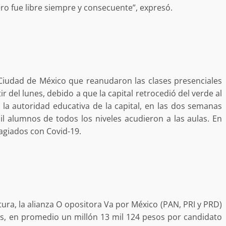
ro fue libre siempre y consecuente”, expresó.
desaparecida
organizada y contrabando
admin
16 julio 2026
 Ciudad de México que reanudaron las clases presenciales
del lunes, debido a que la capital retrocedió del verde al
la autoridad educativa de la capital, en las dos semanas
l alumnos de todos los niveles acudieron a las aulas. En
agiados con Covid-19.
Ejecuta orden de aprehensión por 
delito de pederastia cometido en l
N NACIDA.
región del Istmo de Tehuantepec
admin
22 junio 2026
tura, la alianza O opositora Va por México (PAN, PRI y PRD)
es, en promedio un millón 13 mil 124 pesos por candidato