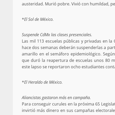
austeridad. Murió pobre. Vivió con humildad, pe
búsqueda de persona 
admin
17 septiembre 2025
*
El Sol de México.
Suspende CdMx las clases presenciales.
Las mil 113 escuelas públicas y privadas en la
hace dos semanas deberán suspenderlas a partir 
amarillo en el semáforo epidemiológico. Según 
que duró la reapertura de escuelas unos 80 mi
este lapso se reportaron ocho estudiantes cont
SE BUSCA A RECIÉ
*
El Heraldo de México.
admin
17 octubre 2024
Aliancistas gastaron más en campaña.
Para conseguir curules en la próxima 65 Legisla
invirtió más dinero en sus campañas electoral