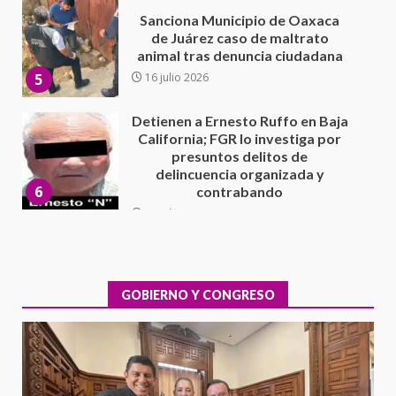
Detienen a Ernesto Ruffo en Baja
California; FGR lo investiga por
presuntos delitos de
delincuencia organizada y
6
contrabando
16 julio 2026
Sin paso carretera Oaxaca-
Cuacnopalan
26 junio 2026
7
Exhorta Poder Legislativo al
IEEPO y al Iocied a realizar una
evaluación técnica y estructural
integral de las instalaciones de la
GOBIERNO Y CONGRESO
1
Escuela Secundaria General
Moisés Sáenz Garza
5 agosto 2026
Ciudad Salud: justicia social para
Oaxaca