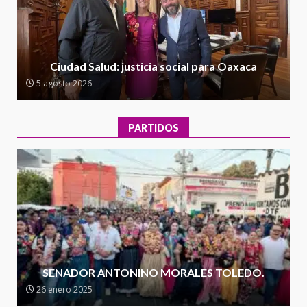
5 agosto 2026
2
Encuentro de Ariadna Montiel
con el Gobernador Salomón Jara
Ciudad Salud: justicia social para Oaxaca
Cruz reafirma la consolidación
5 agosto 2026
de la transformación en
3
territorio oaxaqueño
30 julio 2026
PARTIDOS
Secretaría de Gobierno refuerza
presencia institucional en San
Juan Mazatlán
4
20 julio 2026
Sanciona Municipio de Oaxaca
de Juárez caso de maltrato
animal tras denuncia ciudadana
SENADOR ANTONINO MORALES TOLEDO.
5
16 julio 2026
26 enero 2025