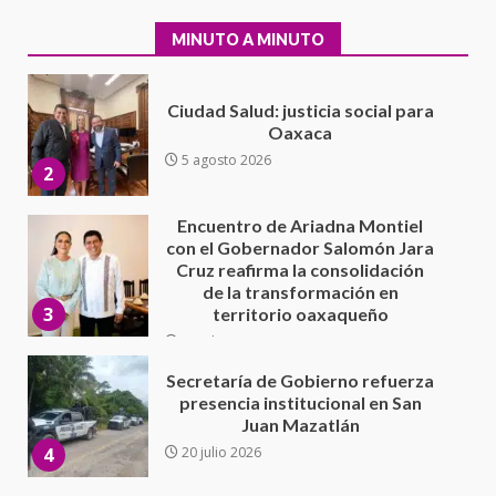
5 agosto 2026
2
MINUTO A MINUTO
Encuentro de Ariadna Montiel
con el Gobernador Salomón Jara
Cruz reafirma la consolidación
de la transformación en
3
territorio oaxaqueño
30 julio 2026
Secretaría de Gobierno refuerza
presencia institucional en San
Juan Mazatlán
4
20 julio 2026
Sanciona Municipio de Oaxaca
de Juárez caso de maltrato
animal tras denuncia ciudadana
5
16 julio 2026