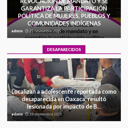
REVOCACIÓN DE MANDATO Y SE
GARANTIZA LA PARTICIPACIÓN
POLÍTICA DE MUJERES, PUEBLOS Y
COMUNIDADES INDÍGENAS
admin
25 noviembre 2025
a
DESAPARECIDOS
Localizan a adolescente reportada como
desaparecida en Oaxaca; resultó
lesionada por impacto de B…
admin
29 septiembre 2025
a