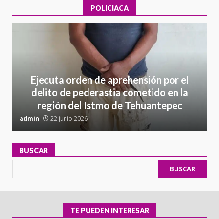
POLICIACA
Ejecuta orden de aprehensión por el
delito de pederastia cometido en la
región del Istmo de Tehuantepec
admin
22 junio 2026
a
BUSCAR
BUSCAR
TE PUEDEN INTERESAR