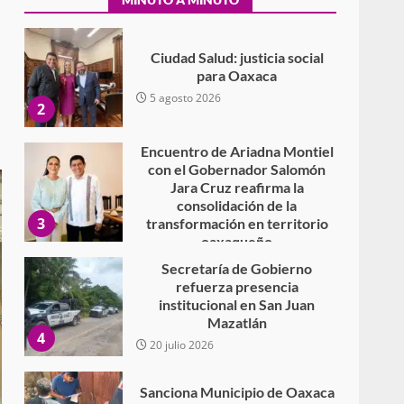
5 agosto 2026
2
Encuentro de Ariadna Montiel
con el Gobernador Salomón
Jara Cruz reafirma la
consolidación de la
3
transformación en territorio
oaxaqueño
30 julio 2026
Secretaría de Gobierno
refuerza presencia
institucional en San Juan
Mazatlán
4
20 julio 2026
Sanciona Municipio de Oaxaca
de Juárez caso de maltrato
animal tras denuncia ciudadana
5
16 julio 2026