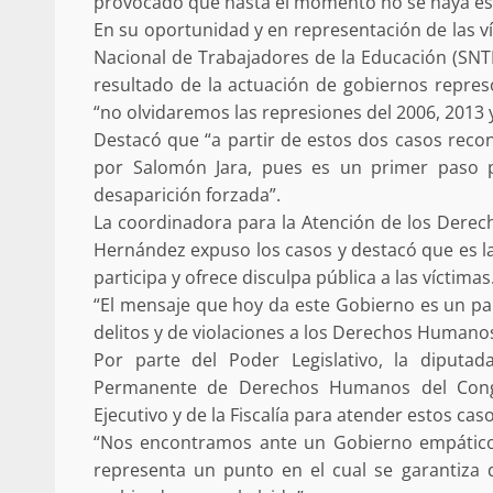
provocado que hasta el momento no se haya es
búsqueda de persona 
En su oportunidad y en representación de las víc
Nacional de Trabajadores de la Educación (SNTE
admin
17 septiembre 2025
resultado de la actuación de gobiernos repres
“no olvidaremos las represiones del 2006, 2013 
Destacó que “a partir de estos dos casos rec
por Salomón Jara, pues es un primer paso p
desaparición forzada”.
La coordinadora para la Atención de los Derec
Hernández expuso los casos y destacó que es l
participa y ofrece disculpa pública a las víctimas
“El mensaje que hoy da este Gobierno es un par
delitos y de violaciones a los Derechos Humano
SE BUSCA A RECIÉ
Por parte del Poder Legislativo, la diputa
admin
17 octubre 2024
Permanente de Derechos Humanos del Congre
Ejecutivo y de la Fiscalía para atender estos caso
“Nos encontramos ante un Gobierno empático y 
representa un punto en el cual se garantiza