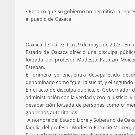
Respaldar la Reforma Electoral es
• Recalcó que su gobierno no permitirá la repres
lado del pueblo: Tania Cabal
el pueblo de Oaxaca.
5 marzo 2026
Oaxaca de Juárez, Oax. 9 de mayo de 2023.- En u
Estado de Oaxaca ofreció una disculpa pública 
forzada del profesor Modesto Patolzin Moicé
Esteban.
El primero se encuentra desaparecido desd
denominado como “guerra sucia”, y el segundo 
En el acto de disculpa pública, el Gobernador 
Se normaliza la circulación vehic
administración con la verdad y con la justicia, y
altura del puente Templadera, 
Tapanatepec
desaparición forzada de personas como críme
22 octubre 2024
gobiernos autoritarios.
“A nombre del Estado Libre y Soberano de Oaxac
familia del profesor Modesto Patolzin Moicén, 
Silva y ofrezco también una disculpa a la pro