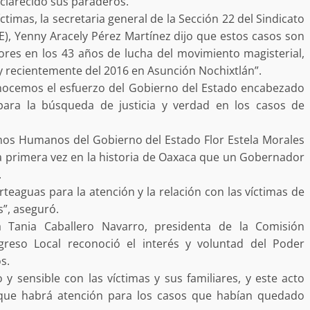
clarecido sus paraderos.
desaparecida
organizada y contrabando
timas, la secretaria general de la Sección 22 del Sindicato
), Yenny Aracely Pérez Martínez dijo que estos casos son
admin
16 julio 2026
ores en los 43 años de lucha del movimiento magisterial,
y recientemente del 2016 en Asunción Nochixtlán”.
onocemos el esfuerzo del Gobierno del Estado encabezado
ara la búsqueda de justicia y verdad en los casos de
hos Humanos del Gobierno del Estado Flor Estela Morales
a primera vez en la historia de Oaxaca que un Gobernador
.
Ejecuta orden de aprehensión por 
teaguas para la atención y la relación con las víctimas de
delito de pederastia cometido en l
s”, aseguró.
N NACIDA.
región del Istmo de Tehuantepec
da Tania Caballero Navarro, presidenta de la Comisión
admin
22 junio 2026
so Local reconoció el interés y voluntad del Poder
s.
sensible con las víctimas y sus familiares, y este acto
 que habrá atención para los casos que habían quedado