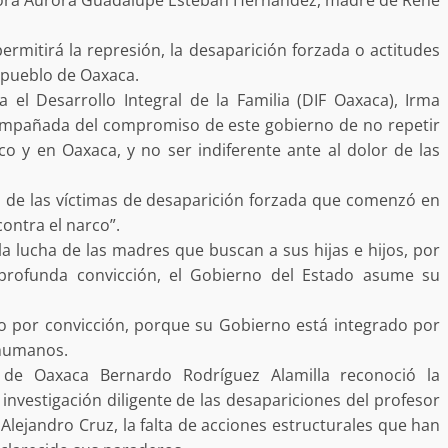
rmitirá la represión, la desaparición forzada o actitudes
Exhorta Poder Legislativo al IEEP
l pueblo de Oaxaca.
y al Iocied a realizar una evaluació
 el Desarrollo Integral de la Familia (DIF Oaxaca), Irma
técnica y estructural integral de l
compañada del compromiso de este gobierno de no repetir
e Oaxaca de
instalaciones de la Escuela
co y en Oaxaca, y no ser indiferente ante al dolor de las
o animal tras
Secundaria General Moisés Sáen
adana
Garza
as de las víctimas de desaparición forzada que comenzó en
admin
5 agosto 2026
ontra el narco”.
 la lucha de las madres que buscan a sus hijas e hijos, por
profunda convicción, el Gobierno del Estado asume su
no por convicción, porque su Gobierno está integrado por
 humanos.
do de Oaxaca Bernardo Rodríguez Alamilla reconoció la
e Seguridad
Detienen a Ernesto Ruffo en Baja
a investigación diligente de las desapariciones del profesor
a Sierra Sur
California; FGR lo investiga por
lejandro Cruz, la falta de acciones estructurales que han
gilancia y
presuntos delitos de delincuenci