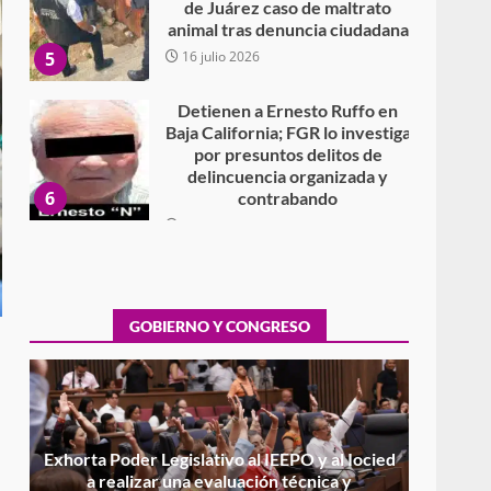
Detienen a Ernesto Ruffo en
Baja California; FGR lo investiga
por presuntos delitos de
delincuencia organizada y
6
contrabando
16 julio 2026
Sin paso carretera Oaxaca-
Cuacnopalan
26 junio 2026
7
Exhorta Poder Legislativo al
IEEPO y al Iocied a realizar una
evaluación técnica y
GOBIERNO Y CONGRESO
estructural integral de las
1
instalaciones de la Escuela
Secundaria General Moisés
Sáenz Garza
5 agosto 2026
Ciudad Salud: justicia social
para Oaxaca