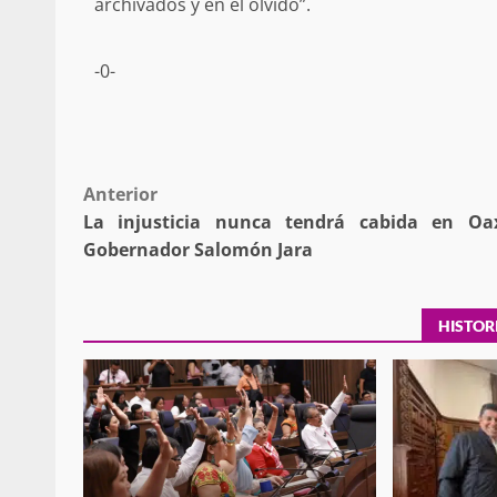
archivados y en el olvido”.
-0-
Policía Municipal frus
violencia y auxilia a e
zona de Módulos del
Abasto
Post
Anterior
admin
27 enero 2026
La injusticia nunca tendrá cabida en Oa
navigation
Gobernador Salomón Jara
HISTOR