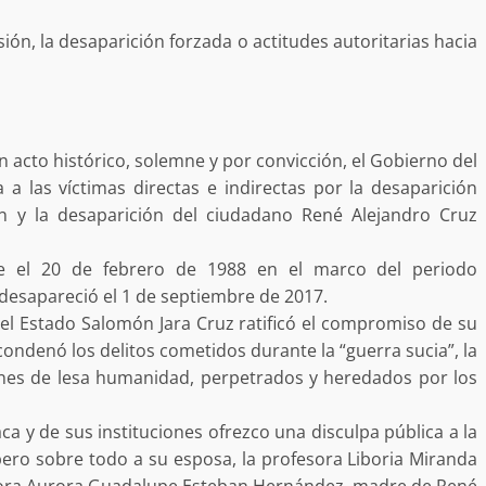
estructural integral de las instalaciones de la
 estar del
Escuela Secundaria General Moisés Sáenz
ión, la desaparición forzada o actitudes autoritarias hacia
lero
Garza
5 agosto 2026
n acto histórico, solemne y por convicción, el Gobierno del
a las víctimas directas e indirectas por la desaparición
n y la desaparición del ciudadano René Alejandro Cruz
e el 20 de febrero de 1988 en el marco del periodo
desapareció el 1 de septiembre de 2017.
del Estado Salomón Jara Cruz ratificó el compromiso de su
ular a la
 condenó los delitos cometidos durante la “guerra sucia”, la
San Pedro
¡Histórico! Bukele elimina el presupuesto a
los partidos políticos.
nes de lesa humanidad, perpetrados y heredados por los
30 enero 2025
a y de sus instituciones ofrezco una disculpa pública a la
pero sobre todo a su esposa, la profesora Liboria Miranda
fesora Aurora Guadalupe Esteban Hernández, madre de René