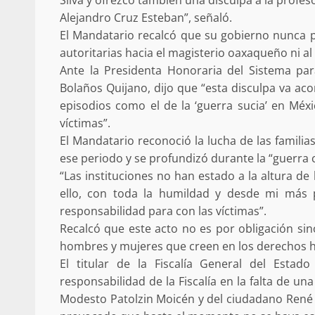
Alejandro Cruz Esteban”, señaló.
El Mandatario recalcó que su gobierno nunca pe
autoritarias hacia el magisterio oaxaqueño ni a
Ante la Presidenta Honoraria del Sistema para
Bolaños Quijano, dijo que “esta disculpa va a
Sanciona Municipio d
episodios como el de la ‘guerra sucia’ en Méxi
Juárez caso de maltrat
víctimas”.
denuncia ciud
El Mandatario reconoció la lucha de las famili
admin
16 julio 2026
ese periodo y se profundizó durante la “guerra c
“Las instituciones no han estado a la altura de
ello, con toda la humildad y desde mi más 
responsabilidad para con las víctimas”.
Recalcó que este acto no es por obligación si
hombres y mujeres que creen en los derechos
El titular de la Fiscalía General del Esta
Despliega Gabinete d
responsabilidad de la Fiscalía en la falta de un
operativos aéreos en l
Modesto Patolzin Moicén y del ciudadano René A
para reforzar la vi