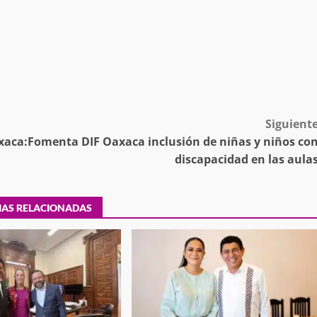
tra robo con
mpleada en la
Secretaría de Gobierno refuerza
 Mercado de
presencia institucional en San Jua
Mazatlán
Siguient
admin
20 julio 2026
xaca:
Fomenta DIF Oaxaca inclusión de niñas y niños co
discapacidad en las aula
IAS RELACIONADAS