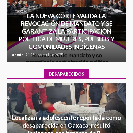
LA NUEVA CORTE VALIDA LA
REVOCACIÓN DE MANDATO Y SE
GARANTIZA LA PARTICIPACIÓN
POLÍTICA DE MUJERES, PUEBLOS Y
COMUNIDADES INDÍGENAS
admin
25 noviembre 2025
a
DESAPARECIDOS
Localizan a adolescente reportada como
desaparecida en Oaxaca; resultó