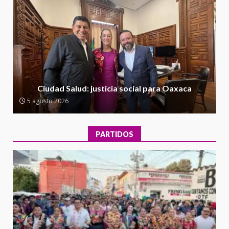
5 agosto 2026
Ciudad Salud: justicia social para
Oaxaca
5 agosto 2026
2
Encuentro de Ariadna Montiel
con el Gobernador Salomón Jara
Ciudad Salud: justicia social para Oaxaca
Cruz reafirma la consolidación
5 agosto 2026
de la transformación en
3
territorio oaxaqueño
30 julio 2026
PARTIDOS
Secretaría de Gobierno refuerza
presencia institucional en San
Juan Mazatlán
4
20 julio 2026
Sanciona Municipio de Oaxaca
de Juárez caso de maltrato