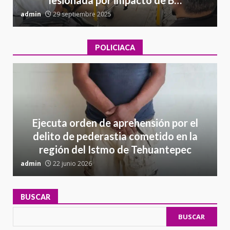
lesionada por impacto de B…
admin
29 septiembre 2025
a
POLICIACA
Ejecuta orden de aprehensión por el
delito de pederastia cometido en la
región del Istmo de Tehuantepec
admin
22 junio 2026
a
BUSCAR
BUSCAR