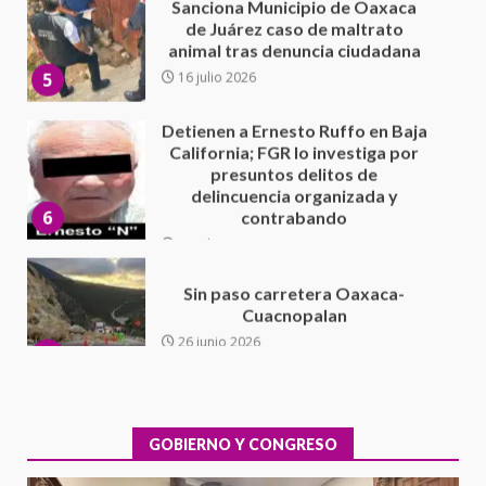
animal tras denuncia ciudadana
5
16 julio 2026
Detienen a Ernesto Ruffo en Baja
California; FGR lo investiga por
presuntos delitos de
delincuencia organizada y
6
contrabando
16 julio 2026
Sin paso carretera Oaxaca-
Cuacnopalan
26 junio 2026
7
Exhorta Poder Legislativo al
IEEPO y al Iocied a realizar una
evaluación técnica y estructural
integral de las instalaciones de la
GOBIERNO Y CONGRESO
1
Escuela Secundaria General
Moisés Sáenz Garza