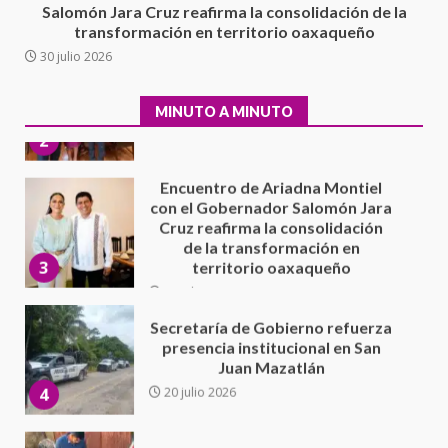
Salomón Jara Cruz reafirma la consolidación de la
5 agosto 2026
transformación en territorio oaxaqueño
Ciudad Salud: justicia social para
30 julio 2026
Oaxaca
5 agosto 2026
2
MINUTO A MINUTO
Encuentro de Ariadna Montiel
con el Gobernador Salomón Jara
Cruz reafirma la consolidación
de la transformación en
3
territorio oaxaqueño
30 julio 2026
Secretaría de Gobierno refuerza
presencia institucional en San
Juan Mazatlán
4
20 julio 2026
Sanciona Municipio de Oaxaca
de Juárez caso de maltrato