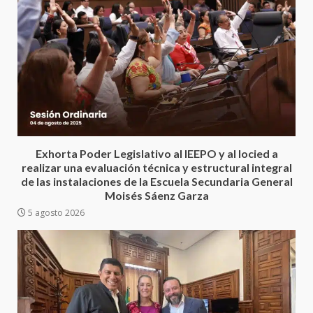
Encuentro de Ariadna Montiel
con el Gobernador Salomón Jara
Cruz reafirma la consolidación
Exhorta Poder Legislativo al IEEPO y al Iocied a
de la transformación en
3
realizar una evaluación técnica y estructural integral
territorio oaxaqueño
de las instalaciones de la Escuela Secundaria General
30 julio 2026
Moisés Sáenz Garza
Secretaría de Gobierno refuerza
5 agosto 2026
presencia institucional en San
Juan Mazatlán
4
20 julio 2026
Sanciona Municipio de Oaxaca
de Juárez caso de maltrato