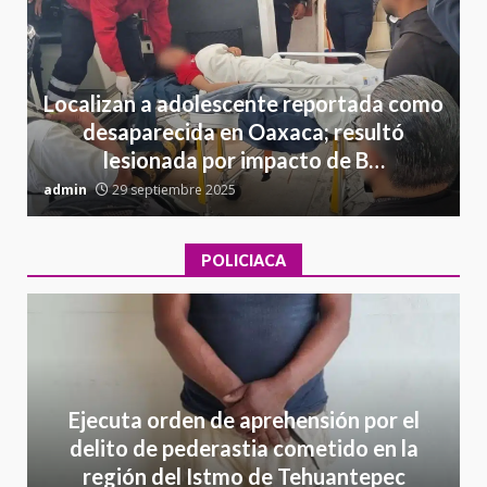
Localizan a adolescente reportada como
desaparecida en Oaxaca; resultó
lesionada por impacto de B…
admin
29 septiembre 2025
a
POLICIACA
Ejecuta orden de aprehensión por el
delito de pederastia cometido en la
región del Istmo de Tehuantepec