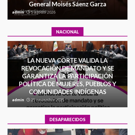
General Moisés Sáenz Garza
16 julio 2026
C
admin
5 agosto 2026
a
NACIONAL
LA NUEVA CORTE VALIDA LA
REVOCACIÓN DE MANDATO Y SE
GARANTIZA LA PARTICIPACIÓN
POLÍTICA DE MUJERES, PUEBLOS Y
COMUNIDADES INDÍGENAS
admin
25 noviembre 2025
a
DESAPARECIDOS