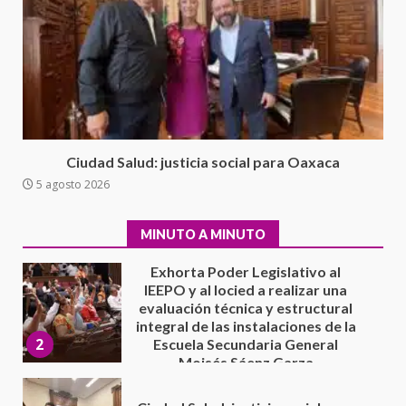
16 julio 2026
Avanza con orden y tranquilidad
el proceso electoral
extraordinario de Santiago
Xanica: Jesús Romero
1
7 agosto 2026
Exhorta Poder Legislativo al
Ciudad Salud: justicia social para Oaxaca
IEEPO y al Iocied a realizar una
5 agosto 2026
evaluación técnica y estructural
integral de las instalaciones de la
2
Escuela Secundaria General
MINUTO A MINUTO
Moisés Sáenz Garza
5 agosto 2026
Ciudad Salud: justicia social para
Oaxaca
5 agosto 2026
3
Encuentro de Ariadna Montiel
con el Gobernador Salomón Jara