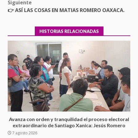
Siguiente
👉 ASÍ LAS COSAS EN MATIAS ROMERO OAXACA.
HISTORIAS RELACIONADAS
Ciudad Salud: justicia social para
Oaxaca
5 agosto 2026
3
Avanza con orden y tranquilidad el proceso electoral
extraordinario de Santiago Xanica: Jesús Romero
7 agosto 2026
Encuentro de Ariadna Montiel