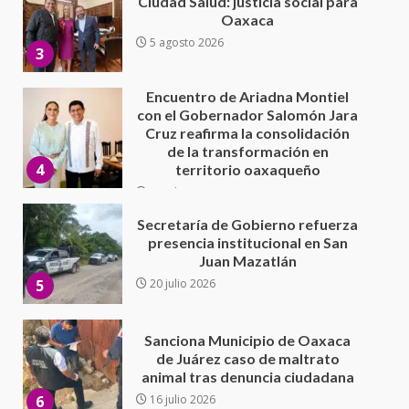
Cruz reafirma la consolidación
de la transformación en
4
territorio oaxaqueño
30 julio 2026
Secretaría de Gobierno refuerza
presencia institucional en San
Juan Mazatlán
5
20 julio 2026
Sanciona Municipio de Oaxaca
de Juárez caso de maltrato
animal tras denuncia ciudadana
6
16 julio 2026
Detienen a Ernesto Ruffo en Baja
California; FGR lo investiga por
presuntos delitos de
delincuencia organizada y
7
contrabando