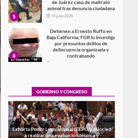
de Juárez caso de maltrato
animal tras denuncia ciudadana
5
16 julio 2026
Detienen a Ernesto Ruffo en
Baja California; FGR lo investiga
por presuntos delitos de
delincuencia organizada y
6
contrabando
16 julio 2026
Sin paso carretera Oaxaca-
Cuacnopalan
26 junio 2026
GOBIERNO Y CONGRESO
7
Exhorta Poder Legislativo al
IEEPO y al Iocied a realizar una
evaluación técnica y
estructural integral de las
1
instalaciones de la Escuela