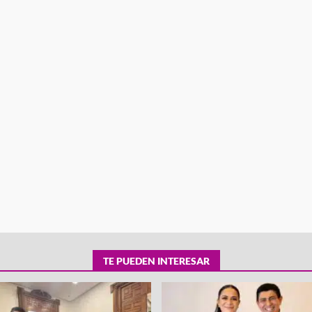
tra robo con
mpleada en la
Secretaría de Gobierno refuerza
 Mercado de
presencia institucional en San Jua
Mazatlán
admin
20 julio 2026
TE PUEDEN INTERESAR