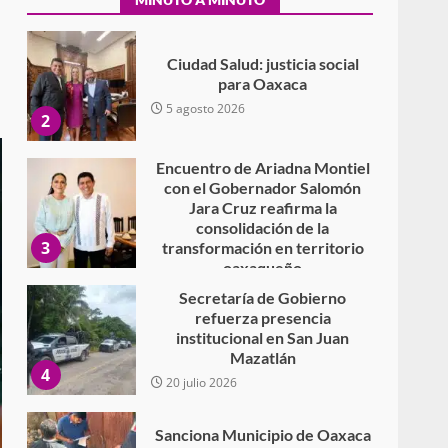
Secundaria General Moisés
Sáenz Garza
5 agosto 2026
Ciudad Salud: justicia social
para Oaxaca
5 agosto 2026
2
Encuentro de Ariadna Montiel
con el Gobernador Salomón
Jara Cruz reafirma la
consolidación de la
3
transformación en territorio
oaxaqueño
30 julio 2026
Secretaría de Gobierno
refuerza presencia
institucional en San Juan
Mazatlán
4
20 julio 2026
Sanciona Municipio de Oaxaca