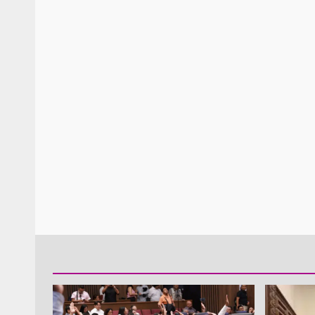
Policía Municipal frus
violencia y auxilia a e
zona de Módulos del
Abasto
admin
27 enero 2026