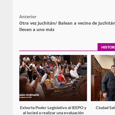
Post
Anterior
Otra vez Juchitán/ Balean a vecino de Juchitán
navigation
llevan a uno más
Sanciona Municipio d
Juárez caso de maltrat
denuncia ciud
HISTOR
admin
16 julio 2026
Despliega Gabinete d
operativos aéreos en l
Exhorta Poder Legislativo al IEEPO y
Ciudad Salu
al Iocied a realizar una evaluación
para reforzar la vi