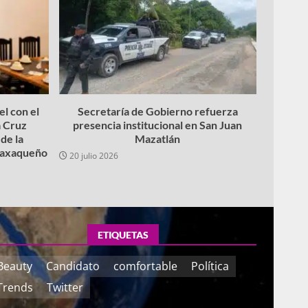
l con el
Secretaría de Gobierno refuerza
 Cruz
presencia institucional en San Juan
de la
Mazatlán
 oaxaqueño
20 julio 2026
ETIQUETAS
Beauty
Candidato
comfortable
Política
Trends
Twitter