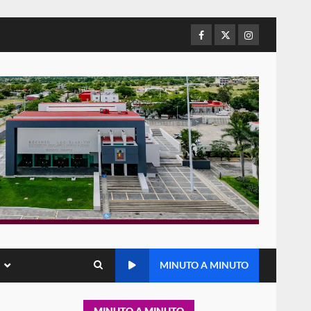
de Juárez caso de maltrato
animal tras denuncia ciudadana
Facebook
Twitter
Instagram
5
16 julio 2026
Detienen a Ernesto Ruffo en
Baja California; FGR lo investiga
por presuntos delitos de
delincuencia organizada y
6
contrabando
16 julio 2026
Sin paso carretera Oaxaca-
Cuacnopalan
26 junio 2026
7
Exhorta Poder Legislativo al
IEEPO y al Iocied a realizar una
MINUTO A MINUTO
evaluación técnica y
estructural integral de las
1
instalaciones de la Escuela
MINUTO A MINUTO