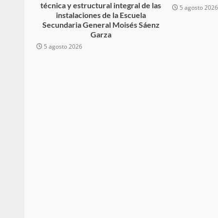
técnica y estructural integral de las
5 agosto 202
búsqueda de persona 
instalaciones de la Escuela
Secundaria General Moisés Sáenz
admin
17 septiembre 2025
Garza
5 agosto 2026
SE BUSCA A RECIÉ
admin
17 octubre 2024