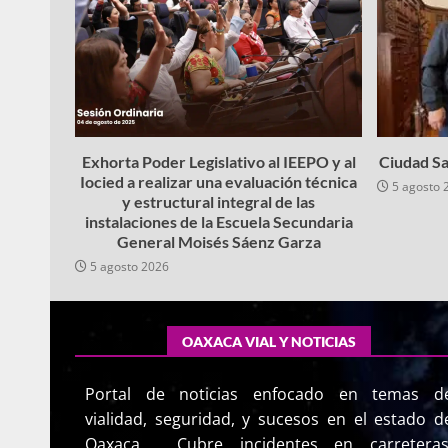
Exhorta Poder Legislativo al IEEPO y al
Ciudad Sa
Iocied a realizar una evaluación técnica
5 agosto 
y estructural integral de las
instalaciones de la Escuela Secundaria
General Moisés Sáenz Garza
5 agosto 2026
OAXACA VIAL Y NOTICIAS
Portal de noticias enfocado en temas d
vialidad, seguridad, y sucesos en el estado d
Oaxaca. Cubre incidentes en carreteras