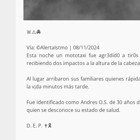
Respaldar la Reforma Electoral es
lado del pueblo: Tania Cabal
5 marzo 2026
🚨⚠️🚔
Vía: ©AlertaIstmo | 08/11/2024
Esta noche un mototaxi fue agr3did0 a tir0s 
recibiendo dos impactos a la altura de la cabeza
Al lugar arribaron sus familiares quienes rápi
la v¡da minutos más tarde.
Se normaliza la circulación vehic
altura del puente Templadera, 
Fue identificado como Andres O.S. de 30 años d
Tapanatepec
quien se desconoce su estado de salud.
22 octubre 2024
D. E. P. ✝️🎗️