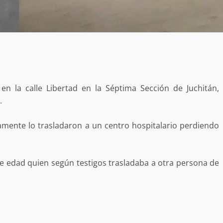
estructural integral de las instalaciones de la
 estar del
Escuela Secundaria General Moisés Sáenz
lero
Garza
5 agosto 2026
en la calle Libertad en la Séptima Sección de Juchitán,
.
damente lo trasladaron a un centro hospitalario perdiendo
ular a la
San Pedro
¡Histórico! Bukele elimina el presupuesto a
e edad quien según testigos trasladaba a otra persona de
los partidos políticos.
30 enero 2025