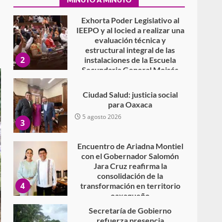
7 agosto 2026
Exhorta Poder Legislativo al
IEEPO y al Iocied a realizar una
evaluación técnica y
estructural integral de las
2
instalaciones de la Escuela
Secundaria General Moisés
Sáenz Garza
5 agosto 2026
Ciudad Salud: justicia social
para Oaxaca
5 agosto 2026
3
Encuentro de Ariadna Montiel
con el Gobernador Salomón
Jara Cruz reafirma la
consolidación de la
4
transformación en territorio
oaxaqueño
30 julio 2026
Secretaría de Gobierno
refuerza presencia