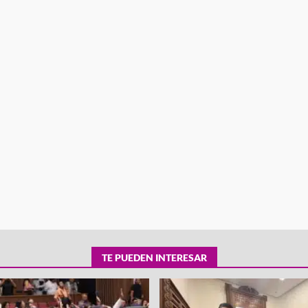
tra robo con
mpleada en la
Secretaría de Gobierno refuerza
 Mercado de
presencia institucional en San Jua
Mazatlán
admin
20 julio 2026
TE PUEDEN INTERESAR