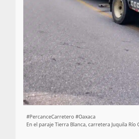
Poder Legislativo otorga medall
Catalina Egaña” a cinco mujeres 
destacadas
10 marzo 2026
Se normaliza la circulación vehic
altura del puente Templadera, 
Tapanatepec
22 octubre 2024
#PercanceCarretero #Oaxaca
En el paraje Tierra Blanca, carretera Juquila Rí