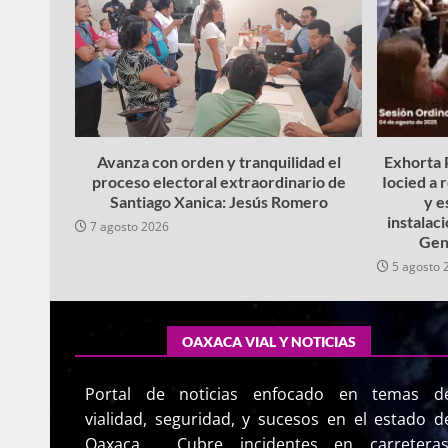
Avanza con orden y tranquilidad el
Exhorta P
proceso electoral extraordinario de
Iocied a 
Santiago Xanica: Jesús Romero
y e
instalac
7 agosto 2026
Gen
5 agosto 
OAXACA VIAL Y NOTICIAS
Portal de noticias enfocado en temas d
vialidad, seguridad, y sucesos en el estado d
Oaxaca. Cubre incidentes en carreteras