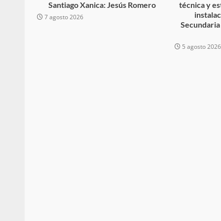
Santiago Xanica: Jesús Romero
técnica y es
búsqueda de persona 
instala
7 agosto 2026
Secundaria
admin
17 septiembre 2025
5 agosto 202
SE BUSCA A RECIÉ
admin
17 octubre 2024