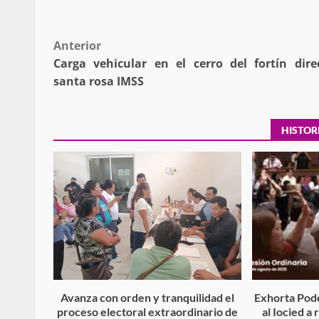
Post
Anterior
Carga vehicular en el cerro del fortín dire
navigation
santa rosa IMSS
Secretaría de Gobier
presencia instituciona
Mazatlán
HISTOR
admin
20 julio 2026
Despliega Gabinete d
Avanza con orden y tranquilidad el
Exhorta Pode
operativos aéreos en l
proceso electoral extraordinario de
al Iocied a
para reforzar la vi