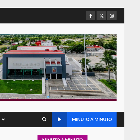
refuerza presencia
institucional en San Juan
Mazatlán
Facebook
Twitter
Instagram
5
20 julio 2026
Sanciona Municipio de Oaxaca
de Juárez caso de maltrato
animal tras denuncia ciudadana
6
16 julio 2026
Detienen a Ernesto Ruffo en
Baja California; FGR lo investiga
por presuntos delitos de
delincuencia organizada y
7
contrabando
16 julio 2026
Avanza con orden y
MINUTO A MINUTO
tranquilidad el proceso
electoral extraordinario de
Santiago Xanica: Jesús Romero
1
MINUTO A MINUTO