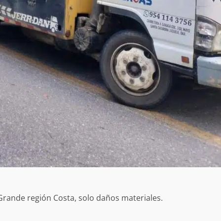
a “Juana
Avanza con orden y tranquilidad el proceso
oaxaqueñas
electoral extraordinario de Santiago Xanica:
Jesús Romero
7 agosto 2026
ular a la
San Pedro
¡Histórico! Bukele elimina el presupuesto a
los partidos políticos.
30 enero 2025
o Grande región Costa, solo daños materiales.