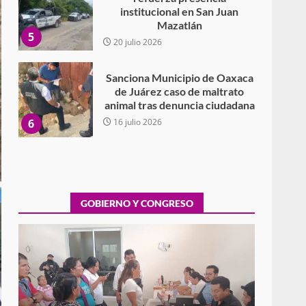
institucional en San Juan
Mazatlán
5
20 julio 2026
Sanciona Municipio de Oaxaca
de Juárez caso de maltrato
animal tras denuncia ciudadana
6
16 julio 2026
Detienen a Ernesto Ruffo en
Baja California; FGR lo investiga
por presuntos delitos de
delincuencia organizada y
GOBIERNO Y CONGRESO
7
contrabando
16 julio 2026
Avanza con orden y
tranquilidad el proceso
electoral extraordinario de
Santiago Xanica: Jesús Romero
Exhorta Poder Legislativo al IEEPO y al Iocied
1
a realizar una evaluación técnica y
7 agosto 2026