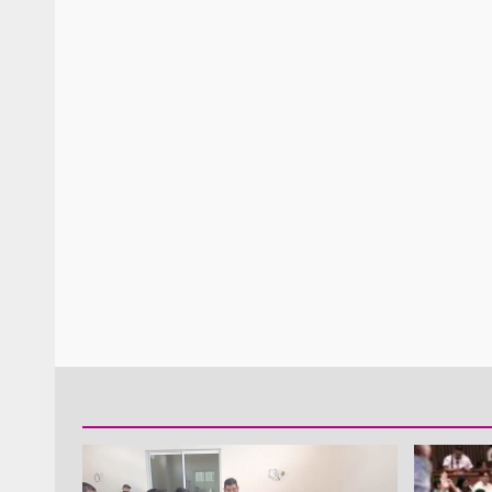
Policía Municipal frus
violencia y auxilia a e
zona de Módulos del
Abasto
admin
27 enero 2026