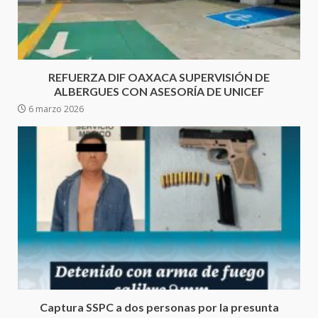
5
20 julio 2026
Sanciona Municipio de Oaxaca
de Juárez caso de maltrato
REFUERZA DIF OAXACA SUPERVISIÓN DE
animal tras denuncia ciudadana
ALBERGUES CON ASESORÍA DE UNICEF
6
16 julio 2026
6 marzo 2026
Detienen a Ernesto Ruffo en Baja
California; FGR lo investiga por
presuntos delitos de
delincuencia organizada y
7
contrabando
16 julio 2026
Avanza con orden y tranquilidad
el proceso electoral
extraordinario de Santiago
Xanica: Jesús Romero
1
7 agosto 2026
Captura SSPC a dos personas por la presunta
Exhorta Poder Legislativo al