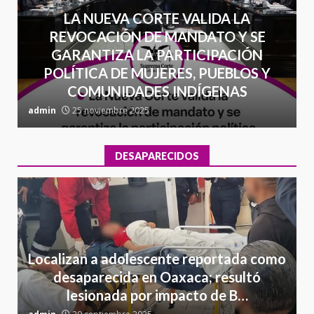
LA NUEVA CORTE VALIDA LA
REVOCACIÓN DE MANDATO Y SE
GARANTIZA LA PARTICIPACIÓN
POLÍTICA DE MUJERES, PUEBLOS Y
COMUNIDADES INDÍGENAS
admin
25 noviembre 2025
a
DESAPARECIDOS
Localizan a adolescente reportada como
desaparecida en Oaxaca; resultó
lesionada por impacto de B…