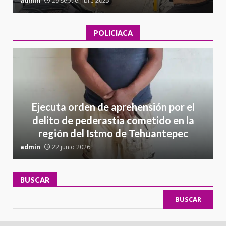
admin
29 septiembre 2025
a
POLICIACA
Ejecuta orden de aprehensión por el
delito de pederastia cometido en la
región del Istmo de Tehuantepec
admin
22 junio 2026
a
BUSCAR
BUSCAR