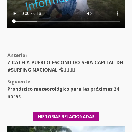
Post
Anterior
ZICATELA PUERTO ESCONDIDO SERÁ CAPITAL DEL
navigation
#SURFING NACIONAL 🏄🏄‍♂️🏄‍♀️
Siguiente
Pronóstico meteorológico para las próximas 24
horas
HISTORIAS RELACIONADAS