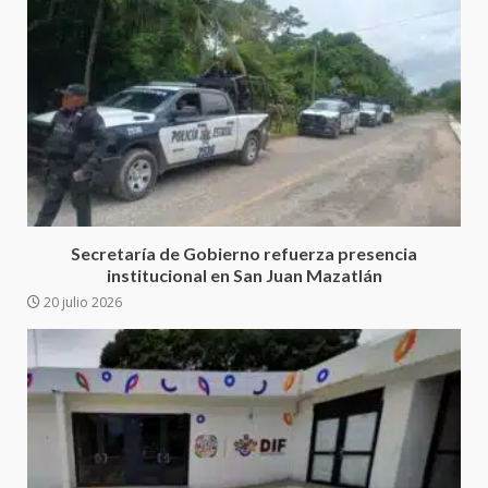
Ciudad Salud: justicia social para
Oaxaca
5 agosto 2026
3
Secretaría de Gobierno refuerza presencia
institucional en San Juan Mazatlán
Encuentro de Ariadna Montiel
20 julio 2026
con el Gobernador Salomón Jara
Cruz reafirma la consolidación
de la transformación en
4
territorio oaxaqueño
30 julio 2026
Secretaría de Gobierno refuerza
presencia institucional en San
Juan Mazatlán