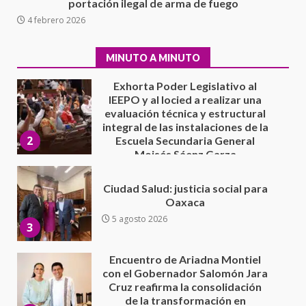
portación ilegal de arma de fuego
IEEPO y al Iocied a realizar una
4 febrero 2026
evaluación técnica y estructural
integral de las instalaciones de la
2
Escuela Secundaria General
MINUTO A MINUTO
Moisés Sáenz Garza
5 agosto 2026
Ciudad Salud: justicia social para
Oaxaca
5 agosto 2026
3
Encuentro de Ariadna Montiel
con el Gobernador Salomón Jara
Cruz reafirma la consolidación
de la transformación en
4
territorio oaxaqueño
30 julio 2026
Secretaría de Gobierno refuerza
presencia institucional en San
Juan Mazatlán