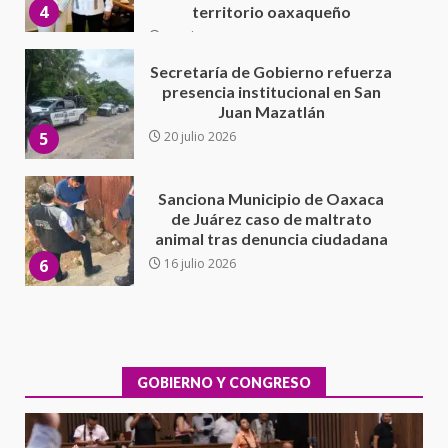
5
20 julio 2026
Sanciona Municipio de Oaxaca
de Juárez caso de maltrato
animal tras denuncia ciudadana
6
16 julio 2026
Detienen a Ernesto Ruffo en Baja
California; FGR lo investiga por
presuntos delitos de
delincuencia organizada y
7
contrabando
16 julio 2026
Avanza con orden y tranquilidad
el proceso electoral
extraordinario de Santiago
Xanica: Jesús Romero
GOBIERNO Y CONGRESO
1
7 agosto 2026
Exhorta Poder Legislativo al