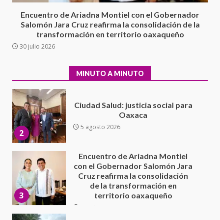
1
Escuela Secundaria General
Encuentro de Ariadna Montiel con el Gobernador
Moisés Sáenz Garza
Salomón Jara Cruz reafirma la consolidación de la
5 agosto 2026
transformación en territorio oaxaqueño
Ciudad Salud: justicia social para
30 julio 2026
Oaxaca
5 agosto 2026
2
MINUTO A MINUTO
Encuentro de Ariadna Montiel
con el Gobernador Salomón Jara
Cruz reafirma la consolidación
de la transformación en
3
territorio oaxaqueño
30 julio 2026
Secretaría de Gobierno refuerza
presencia institucional en San
Juan Mazatlán
4
20 julio 2026