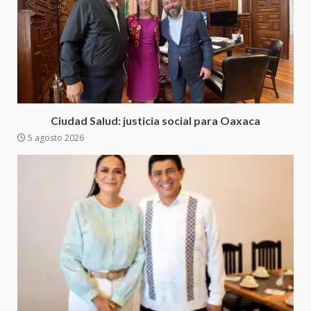
Sanciona Municipio de Oaxaca
de Juárez caso de maltrato
animal tras denuncia ciudadana
5
16 julio 2026
Detienen a Ernesto Ruffo en Baja
California; FGR lo investiga por
presuntos delitos de
Ciudad Salud: justicia social para Oaxaca
delincuencia organizada y
5 agosto 2026
6
contrabando
16 julio 2026
Sin paso carretera Oaxaca-
Cuacnopalan
26 junio 2026
7
Exhorta Poder Legislativo al
IEEPO y al Iocied a realizar una
evaluación técnica y estructural
integral de las instalaciones de la