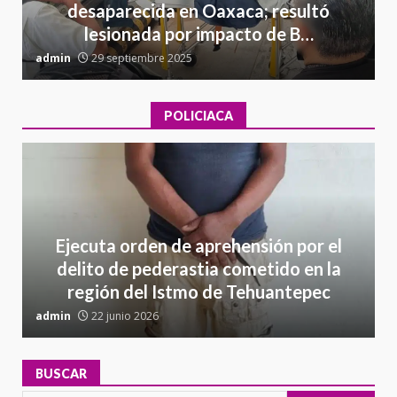
desaparecida en Oaxaca; resultó
lesionada por impacto de B…
admin
29 septiembre 2025
a
POLICIACA
Ejecuta orden de aprehensión por el
delito de pederastia cometido en la
región del Istmo de Tehuantepec
admin
22 junio 2026
a
BUSCAR