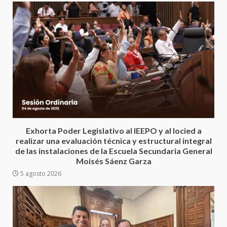
Encuentro de Ariadna Montiel
con el Gobernador Salomón Jara
Cruz reafirma la consolidación
Exhorta Poder Legislativo al IEEPO y al Iocied a
de la transformación en
3
realizar una evaluación técnica y estructural integral
territorio oaxaqueño
de las instalaciones de la Escuela Secundaria General
30 julio 2026
Moisés Sáenz Garza
Secretaría de Gobierno refuerza
5 agosto 2026
presencia institucional en San
Juan Mazatlán
4
20 julio 2026