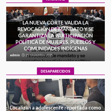
LA NUEVA CORTE VALIDA LA
REVOCACIÓN DE MANDATO Y SE
GARANTIZA LA PARTICIPACIÓN
POLÍTICA DE MUJERES, PUEBLOS Y
COMUNIDADES INDÍGENAS
admin
25 noviembre 2025
a
DESAPARECIDOS
Localizan a adolescente reportada como