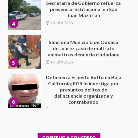
Sanciona Municipio de Oaxaca
de Juárez caso de maltrato
animal tras denuncia ciudadana
5
16 julio 2026
Detienen a Ernesto Ruffo en Baja
California; FGR lo investiga por
presuntos delitos de
delincuencia organizada y
6
contrabando
16 julio 2026
Sin paso carretera Oaxaca-
Cuacnopalan
26 junio 2026
7
Exhorta Poder Legislativo al
IEEPO y al Iocied a realizar una
evaluación técnica y estructural
integral de las instalaciones de la
GOBIERNO Y CONGRESO