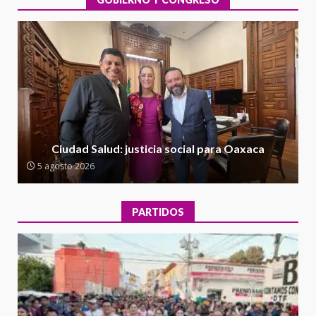
1
Escuela Secundaria General
Moisés Sáenz Garza
5 agosto 2026
Ciudad Salud: justicia social para
Oaxaca
5 agosto 2026
2
Encuentro de Ariadna Montiel
con el Gobernador Salomón Jara
Ciudad Salud: justicia social para Oaxaca
Cruz reafirma la consolidación
5 agosto 2026
de la transformación en
3
territorio oaxaqueño
30 julio 2026
PARTIDOS
Secretaría de Gobierno refuerza
presencia institucional en San
Juan Mazatlán
4
20 julio 2026