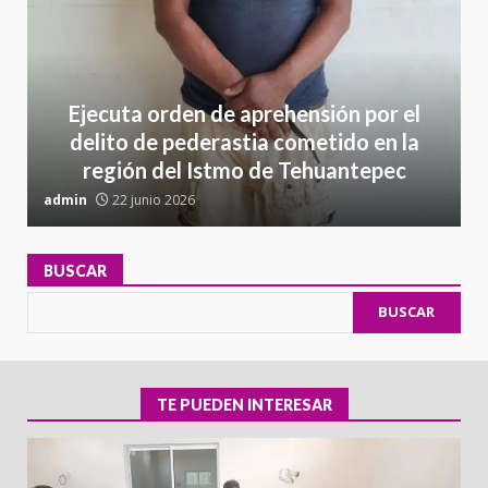
Ejecuta orden de aprehensión por el
delito de pederastia cometido en la
región del Istmo de Tehuantepec
admin
22 junio 2026
a
BUSCAR
BUSCAR
TE PUEDEN INTERESAR