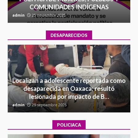
COMUNIDADES INDÍGENAS
admin
25 noviembre 2025
a
DESAPARECIDOS
Localizan a adolescente reportada como
desaparecida en Oaxaca; resultó
lesionada por impacto de B…
admin
29 septiembre 2025
a
POLICIACA