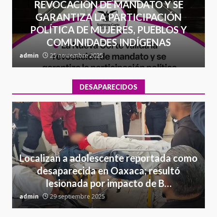
REVOCACIÓN DE MANDATO Y SE
GARANTIZA LA PARTICIPACIÓN
POLÍTICA DE MUJERES, PUEBLOS Y
COMUNIDADES INDÍGENAS
admin
25 noviembre 2025
a
DESAPARECIDOS
Localizan a adolescente reportada como
desaparecida en Oaxaca; resultó
lesionada por impacto de B…
admin
29 septiembre 2025
a