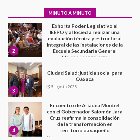
integral de las instalaciones de la
2
Escuela Secundaria General
MINUTO A MINUTO
Moisés Sáenz Garza
5 agosto 2026
Ciudad Salud: justicia social para
Oaxaca
5 agosto 2026
3
Encuentro de Ariadna Montiel
con el Gobernador Salomón Jara
Cruz reafirma la consolidación
de la transformación en
4
territorio oaxaqueño
30 julio 2026
Secretaría de Gobierno refuerza
presencia institucional en San
Juan Mazatlán
5
20 julio 2026