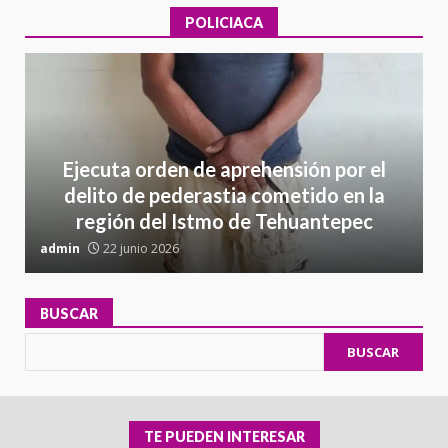
POLICIACA
Ejecuta orden de aprehensión por el
delito de pederastia cometido en la
región del Istmo de Tehuantepec
admin
22 junio 2026
a
BUSCAR
BUSCAR
TE PUEDEN INTERESAR