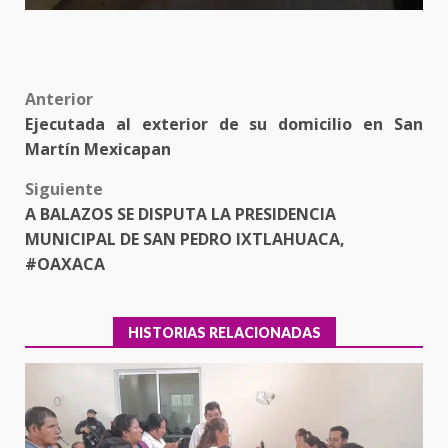
Post
Anterior
Ejecutada al exterior de su domicilio en San
navigation
Martín Mexicapan
Siguiente
A BALAZOS SE DISPUTA LA PRESIDENCIA
MUNICIPAL DE SAN PEDRO IXTLAHUACA,
#OAXACA
HISTORIAS RELACIONADAS