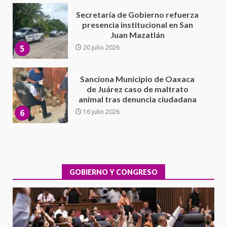
Sanciona Municipio de Oaxaca
de Juárez caso de maltrato
animal tras denuncia ciudadana
6
16 julio 2026
Detienen a Ernesto Ruffo en Baja
California; FGR lo investiga por
presuntos delitos de
delincuencia organizada y
7
contrabando
16 julio 2026
Avanza con orden y tranquilidad
el proceso electoral
extraordinario de Santiago
Xanica: Jesús Romero
GOBIERNO Y CONGRESO
1
7 agosto 2026
Exhorta Poder Legislativo al
IEEPO y al Iocied a realizar una
evaluación técnica y estructural