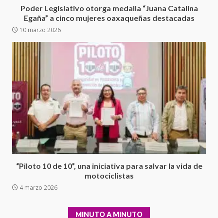
Poder Legislativo otorga medalla “Juana Catalina
presuntos delitos de
Egaña” a cinco mujeres oaxaqueñas destacadas
delincuencia organizada y
6
contrabando
10 marzo 2026
16 julio 2026
Sin paso carretera Oaxaca-
Cuacnopalan
26 junio 2026
7
Exhorta Poder Legislativo al
IEEPO y al Iocied a realizar una
evaluación técnica y estructural
integral de las instalaciones de la
1
Escuela Secundaria General
Moisés Sáenz Garza
“Piloto 10 de 10”, una iniciativa para salvar la vida de
5 agosto 2026
motociclistas
Ciudad Salud: justicia social para
4 marzo 2026
Oaxaca
5 agosto 2026
2
MINUTO A MINUTO