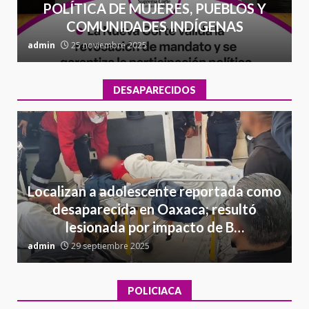
POLÍTICA DE MUJERES, PUEBLOS Y
COMUNIDADES INDÍGENAS
admin
25 noviembre 2025
a
DESAPARECIDOS
Localizan a adolescente reportada como
desaparecida en Oaxaca; resultó
lesionada por impacto de B…
admin
29 septiembre 2025
a
POLICIACA