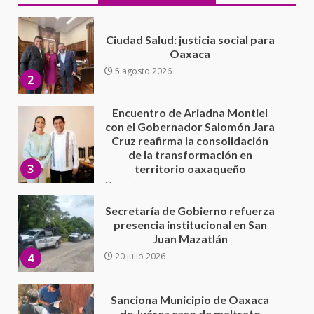
Encuentro de Ariadna Montiel
con el Gobernador Salomón Jara
Cruz reafirma la consolidación
de la transformación en
3
territorio oaxaqueño
30 julio 2026
Secretaría de Gobierno refuerza
presencia institucional en San
Juan Mazatlán
4
20 julio 2026
Sanciona Municipio de Oaxaca
de Juárez caso de maltrato
animal tras denuncia ciudadana
5
16 julio 2026
Detienen a Ernesto Ruffo en Baja
California; FGR lo investiga por