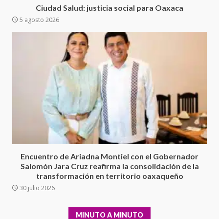
presuntos delitos de
Ciudad Salud: justicia social para Oaxaca
delincuencia organizada y
5 agosto 2026
6
contrabando
16 julio 2026
Sin paso carretera Oaxaca-
Cuacnopalan
26 junio 2026
7
Exhorta Poder Legislativo al
IEEPO y al Iocied a realizar una
evaluación técnica y estructural
integral de las instalaciones de la
1
Escuela Secundaria General
Encuentro de Ariadna Montiel con el Gobernador
Moisés Sáenz Garza
Salomón Jara Cruz reafirma la consolidación de la
5 agosto 2026
transformación en territorio oaxaqueño
Ciudad Salud: justicia social para
30 julio 2026
Oaxaca
5 agosto 2026
2
MINUTO A MINUTO