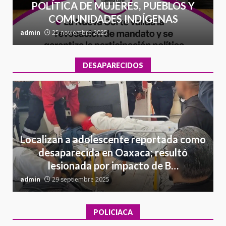
POLÍTICA DE MUJERES, PUEBLOS Y
COMUNIDADES INDÍGENAS
admin
25 noviembre 2025
a
DESAPARECIDOS
Localizan a adolescente reportada como
desaparecida en Oaxaca; resultó
lesionada por impacto de B…
admin
29 septiembre 2025
a
POLICIACA