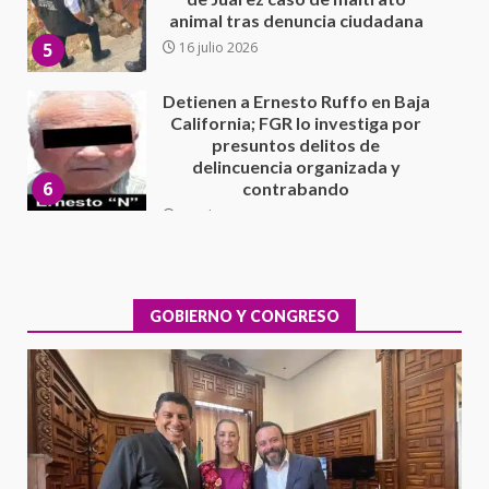
presuntos delitos de
delincuencia organizada y
6
contrabando
16 julio 2026
Sin paso carretera Oaxaca-
Cuacnopalan
26 junio 2026
7
Exhorta Poder Legislativo al
IEEPO y al Iocied a realizar una
evaluación técnica y estructural
integral de las instalaciones de la
GOBIERNO Y CONGRESO
1
Escuela Secundaria General
Moisés Sáenz Garza
5 agosto 2026
Ciudad Salud: justicia social para
Oaxaca
5 agosto 2026
2