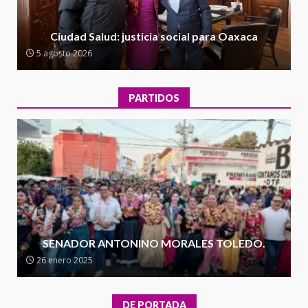
Encuentro de Ariadna Montiel
con el Gobernador Salomón Jara
Ciudad Salud: justicia social para Oaxaca
Cruz reafirma la consolidación
5 agosto 2026
de la transformación en
3
territorio oaxaqueño
30 julio 2026
PARTIDOS
Secretaría de Gobierno refuerza
presencia institucional en San
Juan Mazatlán
4
20 julio 2026
Sanciona Municipio de Oaxaca
de Juárez caso de maltrato
animal tras denuncia ciudadana
SENADOR ANTONINO MORALES TOLEDO.
5
16 julio 2026
26 enero 2025
Detienen a Ernesto Ruffo en Baja
California; FGR lo investiga por
DE PORTADA
presuntos delitos de