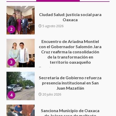
Encuentro de Ariadna Montiel
con el Gobernador Salomón Jara
Cruz reafirma la consolidación
de la transformación en
3
territorio oaxaqueño
30 julio 2026
Secretaría de Gobierno refuerza
presencia institucional en San
Juan Mazatlán
4
20 julio 2026
Sanciona Municipio de Oaxaca
de Juárez caso de maltrato
animal tras denuncia ciudadana
5
16 julio 2026
Detienen a Ernesto Ruffo en Baja
California; FGR lo investiga por