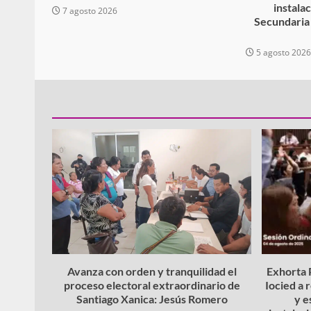
instala
7 agosto 2026
Secundaria
5 agosto 202
Avanza con orden y tranquilidad el
Exhorta P
proceso electoral extraordinario de
Iocied a 
Santiago Xanica: Jesús Romero
y e