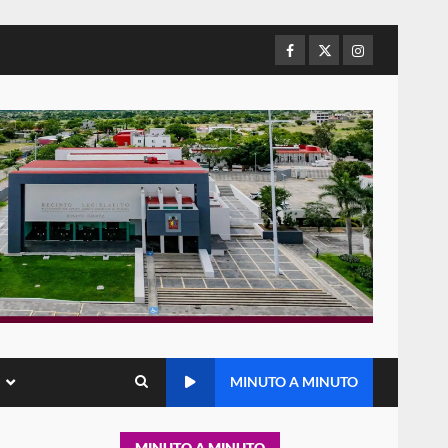
refuerza presencia
institucional en San Juan
Mazatlán
Facebook
Twitter
Instagram
5
20 julio 2026
Sanciona Municipio de Oaxaca
de Juárez caso de maltrato
animal tras denuncia ciudadana
6
16 julio 2026
Detienen a Ernesto Ruffo en
Baja California; FGR lo investiga
por presuntos delitos de
delincuencia organizada y
7
contrabando
16 julio 2026
Avanza con orden y
MINUTO A MINUTO
tranquilidad el proceso
electoral extraordinario de
Santiago Xanica: Jesús Romero
1
MINUTO A MINUTO