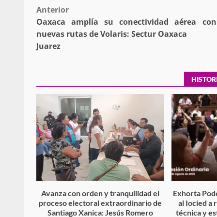
Post
Anterior
Oaxaca amplía su conectividad aérea co
navigation
nuevas rutas de Volaris: Sectur Oaxaca
Policía Municipal frus
Juarez
violencia y auxilia a e
zona de Módulos del
Abasto
HISTOR
admin
27 enero 2026
Avanza con orden y tranquilidad el
Exhorta Pode
proceso electoral extraordinario de
al Iocied a
Santiago Xanica: Jesús Romero
técnica y es