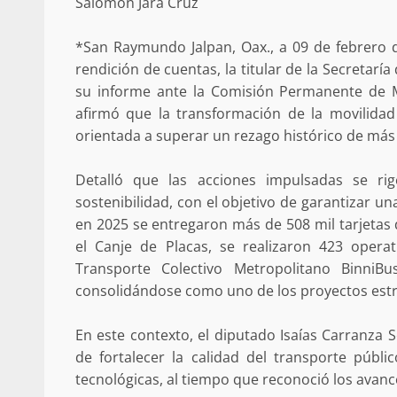
Salomón Jara Cruz
Poder Legislativo otorga medall
Catalina Egaña” a cinco mujeres 
destacadas
*San Raymundo Jalpan, Oax., a 09 de febrero 
10 marzo 2026
rendición de cuentas, la titular de la Secretar
su informe ante la Comisión Permanente de M
afirmó que la transformación de la movilidad
orientada a superar un rezago histórico de más
Detalló que las acciones impulsadas se rig
sostenibilidad, con el objetivo de garantizar u
en 2025 se entregaron más de 508 mil tarjetas 
el Canje de Placas, se realizaron 423 opera
Se normaliza la circulación vehic
Transporte Colectivo Metropolitano BinniB
altura del puente Templadera, 
consolidándose como uno de los proyectos estra
Tapanatepec
22 octubre 2024
En este contexto, el diputado Isaías Carranza 
de fortalecer la calidad del transporte públic
tecnológicas, al tiempo que reconoció los avanc