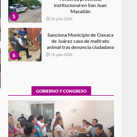
institucional en San Juan
Mazatlán
5
20 julio 2026
Sanciona Municipio de Oaxaca
de Juárez caso de maltrato
animal tras denuncia ciudadana
6
16 julio 2026
Detienen a Ernesto Ruffo en
Baja California; FGR lo investiga
por presuntos delitos de
delincuencia organizada y
GOBIERNO Y CONGRESO
7
contrabando
16 julio 2026
Avanza con orden y
tranquilidad el proceso
electoral extraordinario de
Santiago Xanica: Jesús Romero
Exhorta Poder Legislativo al IEEPO y al Iocied
1
a realizar una evaluación técnica y
7 agosto 2026