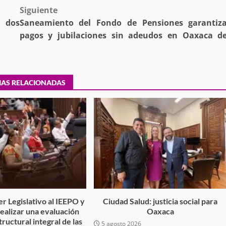
Siguiente
n dos
Saneamiento del Fondo de Pensiones garantiz
pagos y jubilaciones sin adeudos en Oaxaca d
tra robo con
mpleada en la
Secretaría de Gobierno refuerza
 Mercado de
presencia institucional en San Jua
Mazatlán
IAS RELACIONADAS
admin
20 julio 2026
r Legislativo al IEEPO y
Ciudad Salud: justicia social para
 realizar una evaluación
Oaxaca
tructural integral de las
5 agosto 2026