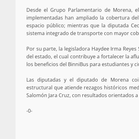
búsqueda de persona 
Desde el Grupo Parlamentario de Morena, el 
admin
17 septiembre 2025
implementadas han ampliado la cobertura del se
espacio público; mientras que la diputada Ceci
sistema integrado de transporte con mayor cobe
Por su parte, la legisladora Haydee Irma Reyes 
del estado, el cual contribuye a fortalecer la af
los beneficios del BinniBus para estudiantes y c
Las diputadas y el diputado de Morena coin
estructural que atiende rezagos históricos med
Salomón Jara Cruz, con resultados orientados a l
SE BUSCA A RECIÉ
admin
17 octubre 2024
-0-