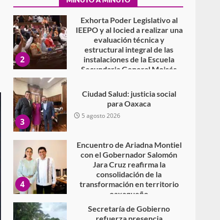
7 agosto 2026
Exhorta Poder Legislativo al
IEEPO y al Iocied a realizar una
evaluación técnica y
estructural integral de las
2
instalaciones de la Escuela
Secundaria General Moisés
Sáenz Garza
5 agosto 2026
Ciudad Salud: justicia social
para Oaxaca
5 agosto 2026
3
Encuentro de Ariadna Montiel
con el Gobernador Salomón
Jara Cruz reafirma la
consolidación de la
4
transformación en territorio
oaxaqueño
30 julio 2026
Secretaría de Gobierno
refuerza presencia