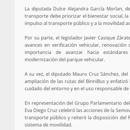
La diputada Dulce Alejandra García Morlan, d
transporte debe priorizar el bienestar social, l
impulso al transporte público y a la movilidad ac
Secretaría de Gobier
Por su parte, el legislador Javier Casique Zárat
presencia instituciona
avances en verificación vehicular, renovación 
importancia de avanzar hacia estándares i
Mazatlán
modernización del parque vehicular.
admin
20 julio 2026
A su vez, el diputado Mauro Cruz Sánchez, del
ampliación de las rutas del BinniBus y enfatizó
cuidado del entorno y en el uso responsable de 
En representación del Grupo Parlamentario del 
Eva Diego Cruz celebró las acciones de la Semov
Despliega Gabinete d
transporte público y reiteró la disposición del
operativos aéreos en l
sistema de movilidad.
para reforzar la vi