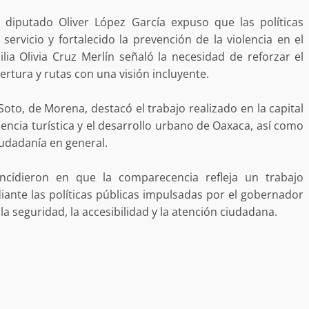
desaparecida
organizada y contrabando
diputado Oliver López García expuso que las políticas
admin
16 julio 2026
rvicio y fortalecido la prevención de la violencia en el
lia Olivia Cruz Merlín señaló la necesidad de reforzar el
rtura y rutas con una visión incluyente.
Soto, de Morena, destacó el trabajo realizado en la capital
luencia turística y el desarrollo urbano de Oaxaca, así como
iudadanía en general.
cidieron en que la comparecencia refleja un trabajo
Ejecuta orden de aprehensión por 
iante las políticas públicas impulsadas por el gobernador
delito de pederastia cometido en l
a seguridad, la accesibilidad y la atención ciudadana.
N NACIDA.
región del Istmo de Tehuantepec
admin
22 junio 2026