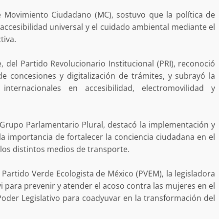
e Movimiento Ciudadano (MC), sostuvo que la política de
a accesibilidad universal y el cuidado ambiental mediante el
tiva.
no refuerza
Avanza con orden y tranquilidad e
e, del Partido Revolucionario Institucional (PRI), reconoció
l en San Juan
proceso electoral extraordinario 
de concesiones y digitalización de trámites, y subrayó la
nternacionales en accesibilidad, electromovilidad y
Santiago Xanica: Jesús Romero
admin
7 agosto 2026
 Grupo Parlamentario Plural, destacó la implementación y
 la importancia de fortalecer la conciencia ciudadana en el
los distintos medios de transporte.
Partido Verde Ecologista de México (PVEM), la legisladora
i para prevenir y atender el acoso contra las mujeres en el
e Seguridad
Detienen a Ernesto Ruffo en Baja
 Poder Legislativo para coadyuvar en la transformación del
a Sierra Sur
California; FGR lo investiga por
gilancia y
presuntos delitos de delincuenci