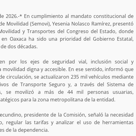
a “Juana
Avanza con orden y tranquilidad el proceso
oaxaqueñas
electoral extraordinario de Santiago Xanica:
Jesús Romero
de 2026.-* En cumplimiento al mandato constitucional de
7 agosto 2026
ía de Movilidad (Semovi), Yesenia Nolasco Ramírez, presentó
ovilidad y Transportes del Congreso del Estado, donde
 en Oaxaca ha sido una prioridad del Gobierno Estatal,
 de dos décadas.
en por los ejes de seguridad vial, inclusión social y
na movilidad digna y accesible. En ese sentido, informó que
de circulación, se actualizaron 235 mil vehículos mediante
tivos de Transporte Seguro y, a través del Sistema de
ular a la
us, se movilizó a más de 44 mil personas usuarias,
San Pedro
¡Histórico! Bukele elimina el presupuesto a
tégicos para la zona metropolitana de la entidad.
los partidos políticos.
30 enero 2025
Secundino, presidente de la Comisión, señaló la necesidad
o, regular las tarifas y analizar el uso de herramientas
es de la dependencia.