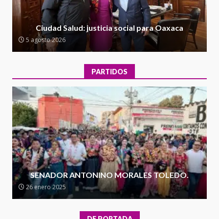
Encuentro de Ariadna Montiel
con el Gobernador Salomón Jara
Ciudad Salud: justicia social para Oaxaca
Cruz reafirma la consolidación
5 agosto 2026
de la transformación en
3
territorio oaxaqueño
30 julio 2026
PARTIDOS
Secretaría de Gobierno refuerza
presencia institucional en San
Juan Mazatlán
4
20 julio 2026
Sanciona Municipio de Oaxaca
de Juárez caso de maltrato
animal tras denuncia ciudadana
SENADOR ANTONINO MORALES TOLEDO.
5
16 julio 2026
26 enero 2025
Detienen a Ernesto Ruffo en Baja
California; FGR lo investiga por
DE PORTADA