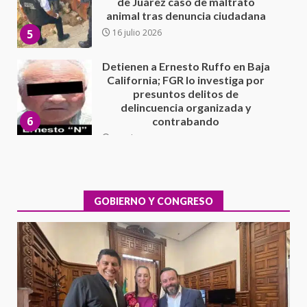
presuntos delitos de
delincuencia organizada y
6
contrabando
16 julio 2026
Sin paso carretera Oaxaca-
Cuacnopalan
26 junio 2026
7
Exhorta Poder Legislativo al
IEEPO y al Iocied a realizar una
evaluación técnica y estructural
integral de las instalaciones de la
GOBIERNO Y CONGRESO
1
Escuela Secundaria General
Moisés Sáenz Garza
5 agosto 2026
Ciudad Salud: justicia social para
Oaxaca
5 agosto 2026
2