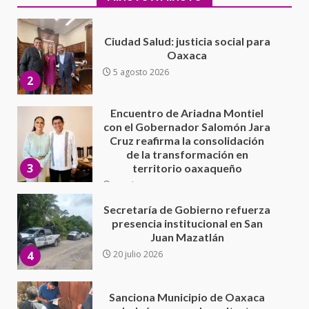
Encuentro de Ariadna Montiel
con el Gobernador Salomón Jara
Cruz reafirma la consolidación
de la transformación en
3
territorio oaxaqueño
30 julio 2026
Secretaría de Gobierno refuerza
presencia institucional en San
Juan Mazatlán
4
20 julio 2026
Sanciona Municipio de Oaxaca
de Juárez caso de maltrato
animal tras denuncia ciudadana
5
16 julio 2026
Detienen a Ernesto Ruffo en Baja
California; FGR lo investiga por