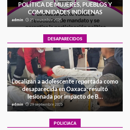
POLÍTICA DE MUJERES, PUEBLOS Y
COMUNIDADES INDÍGENAS
admin
25 noviembre 2025
a
DESAPARECIDOS
Localizan a adolescente reportada como
desaparecida en Oaxaca; resultó
lesionada por impacto de B…
admin
29 septiembre 2025
a
POLICIACA