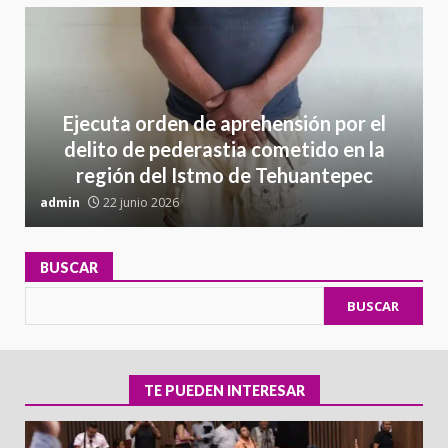
Ejecuta orden de aprehensión por el
delito de pederastia cometido en la
región del Istmo de Tehuantepec
admin
22 junio 2026
a
BUSCAR
BUSCAR
TE PUEDEN INTERESAR