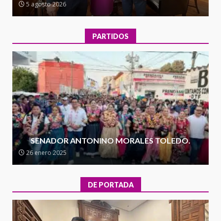
5 agosto 2026
de la transformación en
3
territorio oaxaqueño
30 julio 2026
PARTIDOS
Secretaría de Gobierno refuerza
presencia institucional en San
Juan Mazatlán
4
20 julio 2026
Sanciona Municipio de Oaxaca
de Juárez caso de maltrato
animal tras denuncia ciudadana
SENADOR ANTONINO MORALES TOLEDO.
5
16 julio 2026
26 enero 2025
Detienen a Ernesto Ruffo en Baja
California; FGR lo investiga por
DE PORTADA
presuntos delitos de
delincuencia organizada y
6
contrabando
16 julio 2026