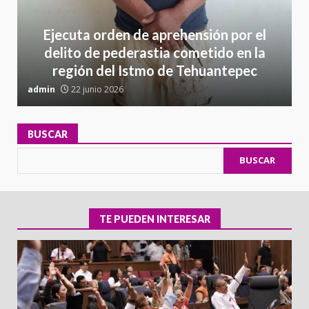
Ejecuta orden de aprehensión por el
delito de pederastia cometido en la
región del Istmo de Tehuantepec
admin
22 junio 2026
a
BUSCAR
BUSCAR
TE PUEDEN INTERESAR