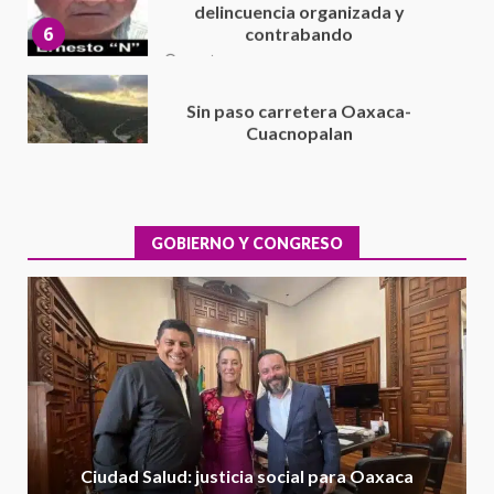
16 julio 2026
Sin paso carretera Oaxaca-
Cuacnopalan
26 junio 2026
7
Exhorta Poder Legislativo al
IEEPO y al Iocied a realizar una
evaluación técnica y estructural
integral de las instalaciones de la
GOBIERNO Y CONGRESO
1
Escuela Secundaria General
Moisés Sáenz Garza
5 agosto 2026
Ciudad Salud: justicia social para
Oaxaca
5 agosto 2026
2
Encuentro de Ariadna Montiel
con el Gobernador Salomón Jara
Ciudad Salud: justicia social para Oaxaca
Cruz reafirma la consolidación