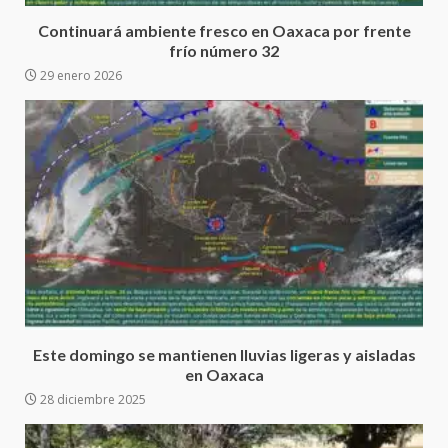
Cruz reafirma la consolidación
Continuará ambiente fresco en Oaxaca por frente
de la transformación en
3
frío número 32
territorio oaxaqueño
29 enero 2026
30 julio 2026
Secretaría de Gobierno refuerza
presencia institucional en San
Juan Mazatlán
4
20 julio 2026
Sanciona Municipio de Oaxaca
de Juárez caso de maltrato
animal tras denuncia ciudadana
5
16 julio 2026
Detienen a Ernesto Ruffo en Baja
Este domingo se mantienen lluvias ligeras y aisladas
California; FGR lo investiga por
en Oaxaca
presuntos delitos de
28 diciembre 2025
delincuencia organizada y
6
contrabando