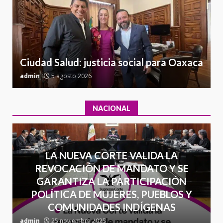
l
Sin paso carretera Oaxaca-
a
Cuacnopalan
26 junio 2026
7
Ciudad Salud: justicia social para Oaxaca
admin
5 agosto 2026
a
NACIONAL
LA NUEVA CORTE VALIDA LA
REVOCACIÓN DE MANDATO Y SE
GARANTIZA LA PARTICIPACIÓN
POLÍTICA DE MUJERES, PUEBLOS Y
COMUNIDADES INDÍGENAS
admin
25 noviembre 2025
a