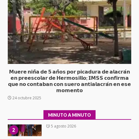
16 julio 2026
Sin paso carretera Oaxaca-
Cuacnopalan
26 junio 2026
7
Exhorta Poder Legislativo al
IEEPO y al Iocied a realizar una
evaluación técnica y estructural
integral de las instalaciones de la
𝗠𝘂𝗲𝗿𝗲 𝗻𝗶𝗻̃𝗮 𝗱𝗲 𝟱 𝗮𝗻̃𝗼𝘀 𝗽𝗼𝗿 𝗽𝗶𝗰𝗮𝗱𝘂𝗿𝗮 𝗱𝗲 𝗮𝗹𝗮𝗰𝗿𝗮́𝗻
1
Escuela Secundaria General
𝗲𝗻 𝗽𝗿𝗲𝗲𝘀𝗰𝗼𝗹𝗮𝗿 𝗱𝗲 𝗛𝗲𝗿𝗺𝗼𝘀𝗶𝗹𝗹𝗼; 𝗜𝗠𝗦𝗦 𝗰𝗼𝗻𝗳𝗶𝗿𝗺𝗮
Moisés Sáenz Garza
𝗾𝘂𝗲 𝗻𝗼 𝗰𝗼𝗻𝘁𝗮𝗯𝗮𝗻 𝗰𝗼𝗻 𝘀𝘂𝗲𝗿𝗼 𝗮𝗻𝘁𝗶𝗮𝗹𝗮𝗰𝗿𝗮́𝗻 𝗲𝗻 𝗲𝘀𝗲
5 agosto 2026
𝗺𝗼𝗺𝗲𝗻𝘁𝗼
Ciudad Salud: justicia social para
24 octubre 2025
Oaxaca
5 agosto 2026
2
MINUTO A MINUTO
Encuentro de Ariadna Montiel
con el Gobernador Salomón Jara