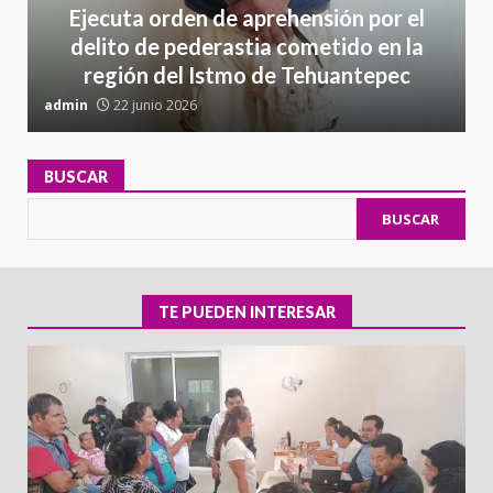
Ejecuta orden de aprehensión por el
delito de pederastia cometido en la
región del Istmo de Tehuantepec
admin
22 junio 2026
a
BUSCAR
BUSCAR
TE PUEDEN INTERESAR