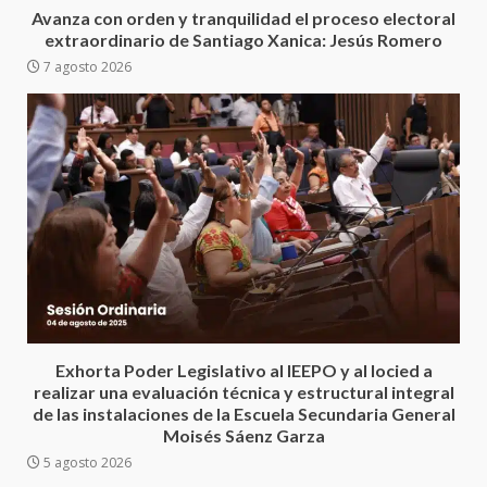
5 agosto 2026
3
Avanza con orden y tranquilidad el proceso electoral
extraordinario de Santiago Xanica: Jesús Romero
7 agosto 2026
Encuentro de Ariadna Montiel
con el Gobernador Salomón Jara
Cruz reafirma la consolidación
de la transformación en
4
territorio oaxaqueño
30 julio 2026
Secretaría de Gobierno refuerza
presencia institucional en San
Juan Mazatlán
5
20 julio 2026
Sanciona Municipio de Oaxaca
Exhorta Poder Legislativo al IEEPO y al Iocied a
de Juárez caso de maltrato
realizar una evaluación técnica y estructural integral
animal tras denuncia ciudadana
de las instalaciones de la Escuela Secundaria General
6
16 julio 2026
Moisés Sáenz Garza
5 agosto 2026
Detienen a Ernesto Ruffo en Baja