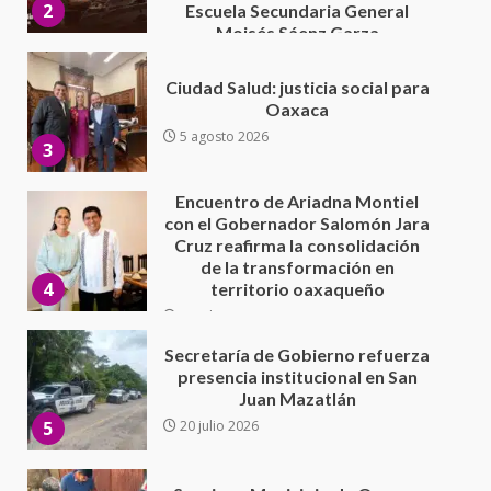
3
Encuentro de Ariadna Montiel
con el Gobernador Salomón Jara
Cruz reafirma la consolidación
de la transformación en
4
territorio oaxaqueño
30 julio 2026
Secretaría de Gobierno refuerza
presencia institucional en San
Juan Mazatlán
5
20 julio 2026
Sanciona Municipio de Oaxaca
de Juárez caso de maltrato
animal tras denuncia ciudadana
6
16 julio 2026
Detienen a Ernesto Ruffo en Baja