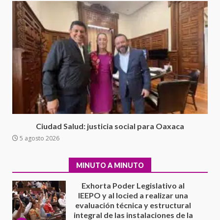
California; FGR lo investiga por
presuntos delitos de
delincuencia organizada y
7
contrabando
16 julio 2026
Avanza con orden y tranquilidad
el proceso electoral
extraordinario de Santiago
Xanica: Jesús Romero
1
7 agosto 2026
Exhorta Poder Legislativo al
Ciudad Salud: justicia social para Oaxaca
IEEPO y al Iocied a realizar una
5 agosto 2026
evaluación técnica y estructural
integral de las instalaciones de la
2
Escuela Secundaria General
MINUTO A MINUTO
Moisés Sáenz Garza
5 agosto 2026
Ciudad Salud: justicia social para
Oaxaca
5 agosto 2026