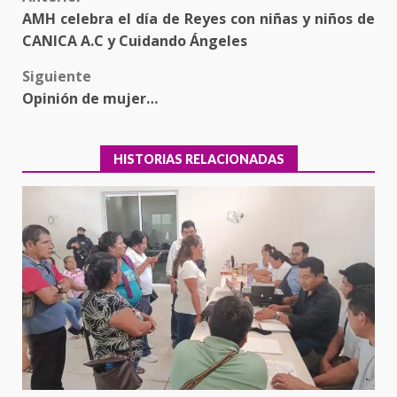
Post
AMH celebra el día de Reyes con niñas y niños de
navigation
CANICA A.C y Cuidando Ángeles
Siguiente
Opinión de mujer…
HISTORIAS RELACIONADAS
Ciudad Salud: justicia social para
Oaxaca