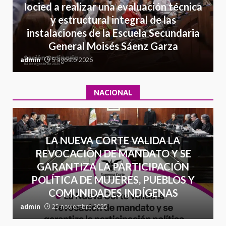
California; FGR lo investiga por
Iocied a realizar una evaluación técnica
presuntos delitos de
y estructural integral de las
delincuencia organizada y
7
instalaciones de la Escuela Secundaria
contrabando
General Moisés Sáenz Garza
16 julio 2026
C
admin
5 agosto 2026
a
NACIONAL
LA NUEVA CORTE VALIDA LA
REVOCACIÓN DE MANDATO Y SE
GARANTIZA LA PARTICIPACIÓN
POLÍTICA DE MUJERES, PUEBLOS Y
COMUNIDADES INDÍGENAS
admin
25 noviembre 2025
a