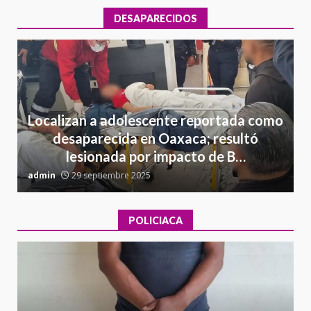
DESAPARECIDOS
Localizan a adolescente reportada como
desaparecida en Oaxaca; resultó
lesionada por impacto de B…
admin
29 septiembre 2025
a
POLICIACA