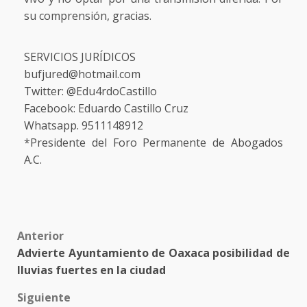
su comprensión, gracias.
SERVICIOS JURÍDICOS
bufjured@hotmail.com
Twitter: @Edu4rdoCastillo
Facebook: Eduardo Castillo Cruz
Whatsapp. 9511148912
*Presidente del Foro Permanente de Abogados
A.C.
Post
Anterior
Advierte Ayuntamiento de Oaxaca posibilidad de
navigation
lluvias fuertes en la ciudad
Siguiente