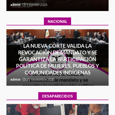
admin
5 agosto 2026
a
NACIONAL
LA NUEVA CORTE VALIDA LA
REVOCACIÓN DE MANDATO Y SE
GARANTIZA LA PARTICIPACIÓN
POLÍTICA DE MUJERES, PUEBLOS Y
COMUNIDADES INDÍGENAS
admin
25 noviembre 2025
a
DESAPARECIDOS