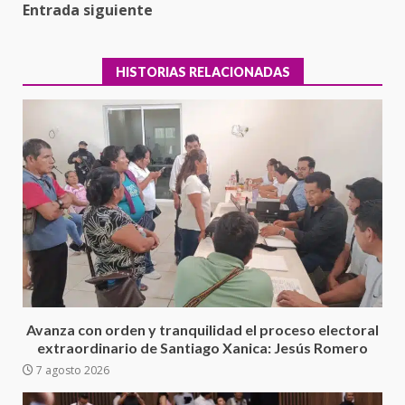
Entrada siguiente
HISTORIAS RELACIONADAS
Ciudad Salud: justicia social para
Oaxaca
5 agosto 2026
3
Avanza con orden y tranquilidad el proceso electoral
extraordinario de Santiago Xanica: Jesús Romero
7 agosto 2026
Encuentro de Ariadna Montiel
con el Gobernador Salomón Jara