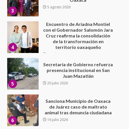
de la transformación en
4
territorio oaxaqueño
30 julio 2026
Secretaría de Gobierno refuerza
presencia institucional en San
Juan Mazatlán
5
20 julio 2026
Sanciona Municipio de Oaxaca
de Juárez caso de maltrato
animal tras denuncia ciudadana
6
16 julio 2026
Detienen a Ernesto Ruffo en Baja
California; FGR lo investiga por
presuntos delitos de
delincuencia organizada y
7
contrabando
16 julio 2026