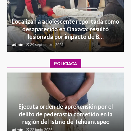
Localizan a adolescente reportada como
desaparecida en Oaxaca; resultó
lesionada por impacto de B…
admin
29 septiembre 2025
a
POLICIACA
Ejecuta orden de aprehensión por el
delito de pederastia cometido en la
región del Istmo de Tehuantepec
admin
22 junio 2026
a