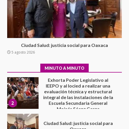
16 julio 2026
Avanza con orden y tranquilidad
el proceso electoral
extraordinario de Santiago
Xanica: Jesús Romero
1
7 agosto 2026
Exhorta Poder Legislativo al
Ciudad Salud: justicia social para Oaxaca
IEEPO y al Iocied a realizar una
5 agosto 2026
evaluación técnica y estructural
integral de las instalaciones de la
2
Escuela Secundaria General
MINUTO A MINUTO
Moisés Sáenz Garza
5 agosto 2026
Ciudad Salud: justicia social para
Oaxaca
5 agosto 2026
3
Encuentro de Ariadna Montiel
con el Gobernador Salomón Jara
Cruz reafirma la consolidación